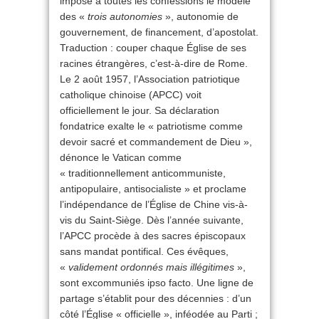
imposé à toutes les confessions le modèle
des «
trois autonomies
», autonomie de
gouvernement, de financement, d’apostolat.
Traduction : couper chaque Église de ses
racines étrangères, c’est-à-dire de Rome.
Le 2 août 1957, l’Association patriotique
catholique chinoise (APCC) voit
officiellement le jour. Sa déclaration
fondatrice exalte le « patriotisme comme
devoir sacré et commandement de Dieu »,
dénonce le Vatican comme
« traditionnellement anticommuniste,
antipopulaire, antisocialiste » et proclame
l’indépendance de l’Église de Chine vis-à-
vis du Saint-Siège. Dès l’année suivante,
l’APCC procède à des sacres épiscopaux
sans mandat pontifical. Ces évêques,
«
validement ordonnés mais illégitimes
»,
sont excommuniés ipso facto. Une ligne de
partage s’établit pour des décennies : d’un
côté l’Église « officielle », inféodée au Parti ;