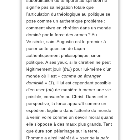
subordination du temporel au spirituel ne
signifie pas sa négation totale que
l’articulation du théologique au politique se
pose comme un authentique problème :
comment vivre en chrétien dans un monde
dominé par la force des armes ? Au
Ve siècle, saint Augustin est le premier à
poser cette question de façon
authentiquement philosophique, sinon
politique. À ses yeux, si le chrétien ne peut
légitimement jouir (
frui
) pour lui-même d’un
monde où il est «
comme un étranger
domicilié
» (1), il lui est cependant possible
d’en user (
uti
) de manière à mener une vie
paisible, consacrée au Christ. Dans cette
perspective, la force apparaît comme un
expédient légitime dans l’attente du monde
à venir, voire comme un devoir moral quand
elle s’oppose à des maux plus grands. Tant
que dure son pèlerinage sur la terre,
l’homme a ainsi intérêt à «
user de la paix