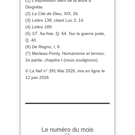
(1) L’expression vient de la lettre à
Diognète.
(2)
La Cité de Dieu
, XIX, 26.
(3) Lettre 138, citant Luc 3, 14.
(4) Lettre 189.
(5)
ST
, IIa-IIae, Q. 64. Sur la guerre juste,
Q. 40.
(6)
De Regno
, I, 6.
(7) Merleau-Ponty,
Humanisme et terreur,
2e partie, chapitre I (nous soulignons).
© La Nef n° 391 Mai 2026, mis en ligne le
12 juin 2026
Le numéro du mois