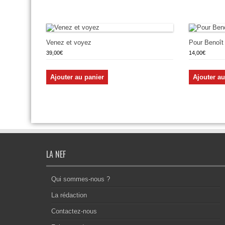
Venez et voyez
Pour Benoît
39,00
€
14,00
€
Ajouter au panier
Ajouter au
LA NEF
Qui sommes-nous ?
La rédaction
Contactez-nous