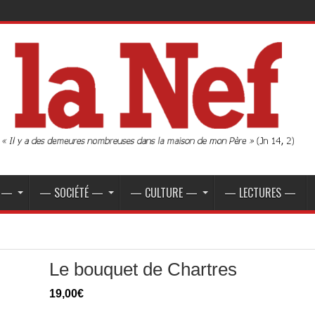
E —
— SOCIÉTÉ —
— CULTURE —
— LECTURES —
Le bouquet de Chartres
19,00
€