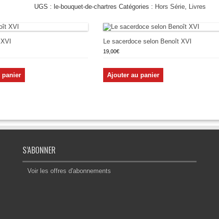
bouquet
UGS :
le-bouquet-de-chartres
Catégories :
Hors Série
,
Livres
de
Chartres
 XVI
Le sacerdoce selon Benoît XVI
19,00
€
 panier
Ajouter au panier
S’ABONNER
Voir les offres d'abonnements