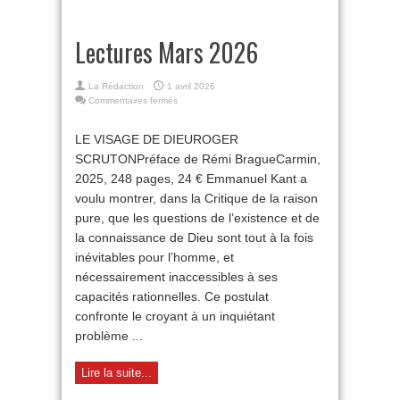
Lectures Mars 2026
La Rédaction
1 avril 2026
sur
Commentaires fermés
Lectures
Mars
LE VISAGE DE DIEUROGER
2026
SCRUTONPréface de Rémi BragueCarmin,
2025, 248 pages, 24 € Emmanuel Kant a
voulu montrer, dans la Critique de la raison
pure, que les questions de l’existence et de
la connaissance de Dieu sont tout à la fois
inévitables pour l’homme, et
nécessairement inaccessibles à ses
capacités rationnelles. Ce postulat
confronte le croyant à un inquiétant
problème ...
Lire la suite...