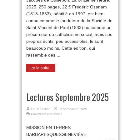
2025, 250 pages, 22 € Frédéric Ozanam
(1813-1853), béatifié en 1997, est bien
connu comme le fondateur de la Société de
Saint-Vincent de Paul (1833) ou comme un
précurseur du catholicisme social, mais ses
propres écrits, peu accessibles, le sont
beaucoup moins. Cette édition, qui
rassemble des ...
Lire la suite...
Lectures Septembre 2025
La Rédaction
26 septembre 2025
sur
Commentaires fermés
Lectures
Septembre
MISSION EN TERRES
2025
BARBARESQUESGENEVIÈVE