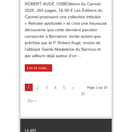
ROBERT AUGÉ, OSBÉditions du Carmel,
2025, 260 pages, 16,90 € Les Éditions du
Carmel proposent une collection intitulée
« Retraite spirituelle » et c’est une heureuse
découverte que cette dernière parution
consacrée à Bernanos, écrite autant que
prêchée par le P. Robert Augé, moine de
l’abbaye Sainte-Madeleine du Barroux et
par ailleurs déjà auteur d’un ...
Lire la suite...
1
2
3
4
5
»
Page 1 sur 16
10
...
Fin »
LA NEF