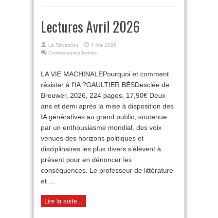
Lectures Avril 2026
La Rédaction
4 mai 2026
sur
Commentaires fermés
Lectures
Avril
LA VIE MACHINALEPourquoi et comment
2026
résister à l’IA ?GAULTIER BÈSDesclée de
Brouwer, 2026, 224 pages, 17,90€ Deux
ans et demi après la mise à disposition des
IA génératives au grand public, soutenue
par un enthousiasme mondial, des voix
venues des horizons politiques et
disciplinaires les plus divers s’élèvent à
présent pour en dénoncer les
conséquences. Le professeur de littérature
et ...
Lire la suite...