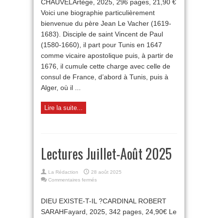
CHAUVELArtège, 2025, 296 pages, 21,90 €
Voici une biographie particulièrement
bienvenue du père Jean Le Vacher (1619-
1683). Disciple de saint Vincent de Paul
(1580-1660), il part pour Tunis en 1647
comme vicaire apostolique puis, à partir de
1676, il cumule cette charge avec celle de
consul de France, d’abord à Tunis, puis à
Alger, où il ...
Lire la suite...
Lectures Juillet-Août 2025
La Rédaction
28 août 2025
sur
Commentaires fermés
Lectures
Juillet-
DIEU EXISTE-T-IL ?CARDINAL ROBERT
Août
SARAHFayard, 2025, 342 pages, 24,90€ Le
2025