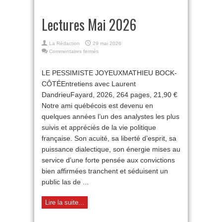
Lectures Mai 2026
La Rédaction
29 mai 2026
sur
Commentaires fermés
Lectures
Mai
LE PESSIMISTE JOYEUXMATHIEU BOCK-
2026
CÔTÉEntretiens avec Laurent
DandrieuFayard, 2026, 264 pages, 21,90 €
Notre ami québécois est devenu en
quelques années l’un des analystes les plus
suivis et appréciés de la vie politique
française. Son acuité, sa liberté d’esprit, sa
puissance dialectique, son énergie mises au
service d’une forte pensée aux convictions
bien affirmées tranchent et séduisent un
public las de ...
Lire la suite...