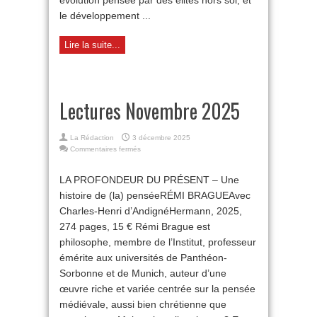
le développement ...
Lire la suite...
Lectures Novembre 2025
La Rédaction
3 décembre 2025
sur
Commentaires fermés
Lectures
Novembre
LA PROFONDEUR DU PRÉSENT – Une
2025
histoire de (la) penséeRÉMI BRAGUEAvec
Charles-Henri d’AndignéHermann, 2025,
274 pages, 15 € Rémi Brague est
philosophe, membre de l’Institut, professeur
émérite aux universités de Panthéon-
Sorbonne et de Munich, auteur d’une
œuvre riche et variée centrée sur la pensée
médiévale, aussi bien chrétienne que