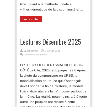
titre. Quant à la méthode : fidèle à
« l’herméneutique de la discontinuité et ...
Lire la suite...
Lectures Décembre 2025
La Rédaction
9 janvier 2026
sur
Commentaires fermés
Lectures
Décembre
LES DEUX OCCIDENTSMATHIEU BOCK-
2025
CÔTÉLa Cité, 2025, 288 pages, 22 € Après
la chute du communisme en URSS, la
mondialisation heureuse qui s’annonçait
devait sonner la fin de l’histoire, le modèle
libéral diversitaire allait s’imposer partout de
lui-même. La réalité, néanmoins, a été toute
autre, les peuples ont résisté à cette
évolution pensée par des élites hors sol, et