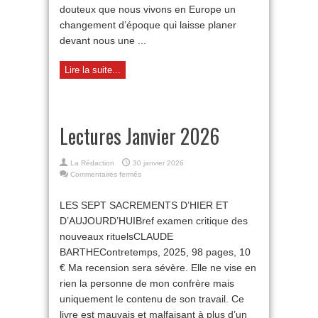
douteux que nous vivons en Europe un
changement d’époque qui laisse planer
devant nous une ...
Lire la suite...
Lectures Janvier 2026
La Rédaction
30 janvier 2026
sur
Commentaires fermés
Lectures
Janvier
LES SEPT SACREMENTS D’HIER ET
2026
D’AUJOURD’HUIBref examen critique des
nouveaux rituelsCLAUDE
BARTHEContretemps, 2025, 98 pages, 10
€ Ma recension sera sévère. Elle ne vise en
rien la personne de mon confrère mais
uniquement le contenu de son travail. Ce
livre est mauvais et malfaisant à plus d’un