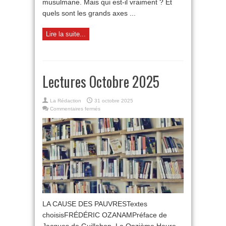
musulmane. Mais qui est-il vraiment ? Et
quels sont les grands axes ...
Lire la suite...
Lectures Octobre 2025
La Rédaction
31 octobre 2025
sur
Commentaires fermés
Lectures
Octobre
2025
LA CAUSE DES PAUVRESTextes
choisisFRÉDÉRIC OZANAMPréface de
Jacques de Guillebon, La Onzième Heure,