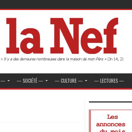
E —
— SOCIÉTÉ —
— CULTURE —
— LECTURES —