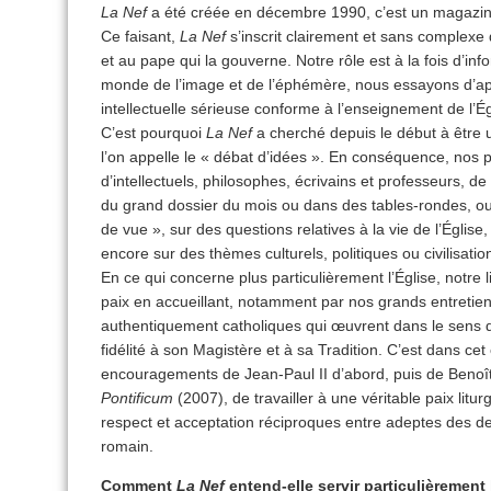
La Nef
a été créée en décembre 1990, c’est un magazin
Ce faisant,
La Nef
s’inscrit clairement et sans complexe d
et au pape qui la gouverne. Notre rôle est à la fois d’inf
monde de l’image et de l’éphémère, nous essayons d’app
intellectuelle sérieuse conforme à l’enseignement de l’É
C’est pourquoi
La Nef
a cherché depuis le début à être 
l’on appelle le « débat d’idées ». En conséquence, nos
d’intellectuels, philosophes, écrivains et professeurs, d
du grand dossier du mois ou dans des tables-rondes, o
de vue », sur des questions relatives à la vie de l’Église
encore sur des thèmes culturels, politiques ou civilisatio
En ce qui concerne plus particulièrement l’Église, notre l
paix en accueillant, notamment par nos grands entretien
authentiquement catholiques qui œuvrent dans le sens du
fidélité à son Magistère et à sa Tradition. C’est dans cet
encouragements de Jean-Paul II d’abord, puis de Benoî
Pontificum
(2007), de travailler à une véritable paix li
respect et acceptation réciproques entre adeptes des deu
romain.
Comment
La Nef
entend-elle servir particulièrement 