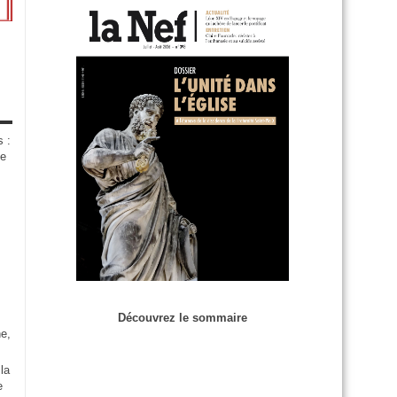
s :
de
Découvrez le sommaire
e,
la
e