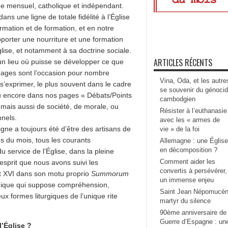
e mensuel, catholique et indépendant.
ans une ligne de totale fidélité à l’Église
ormation et de formation, et en notre
orter une nourriture et une formation
glise, et notamment à sa doctrine sociale.
ARTICLES RÉCENTS
un lieu où puisse se développer ce que
 pages sont l’occasion pour nombre
Vina, Oda, et les autre
e s’exprimer, le plus souvent dans le cadre
se souvenir du génoci
u encore dans nos pages « Débats/Points
cambodgien
, mais aussi de société, de morale, ou
Résister à l’euthanasie
nnels.
avec les « armes de
igne a toujours été d’être des artisans de
vie » de la foi
s du mois, tous les courants
Allemagne : une Église
en décomposition ?
 service de l’Église, dans la pleine
Comment aider les
 esprit que nous avons suivi les
convertis à persévérer,
t XVI dans son motu proprio
Summorum
un immense enjeu
turgique qui suppose compréhension,
Saint Jean Népomucèn
x formes liturgiques de l’unique rite
martyr du silence
90ème anniversaire de 
Guerre d’Espagne : un
l’Église ?