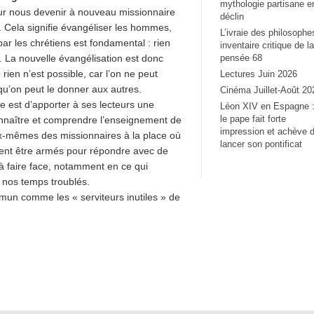
mythologie partisane e
pour nous devenir à nouveau missionnaire
déclin
 Cela signifie évangéliser les hommes,
L’ivraie des philosophe
par les chrétiens est fondamental : rien
inventaire critique de la
s. La nouvelle évangélisation est donc
pensée 68
rien n’est possible, car l’on ne peut
Lectures Juin 2026
qu’on peut le donner aux autres.
Cinéma Juillet-Août 20
e est d’apporter à ses lecteurs une
Léon XIV en Espagne 
le pape fait forte
connaître et comprendre l’enseignement de
impression et achève 
 eux-mêmes des missionnaires à la place où
lancer son pontificat
uissent être armés pour répondre avec de
 faire face, notamment en ce qui
 nos temps troublés.
ommun comme les « serviteurs inutiles » de