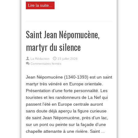
Lire la suite...
Saint Jean Népomucène,
martyr du silence
La Rédaction
23 juillet 2026
sur
Commentaires fermés
Saint
Jean
Jean Népomucène (1340-1393) est un saint
Népomucène,
martyr très vénéré en Europe orientale.
martyr
du
Présentation d’une forte personnalité. Les
silence
touristes et les randonneurs de La Nef qui
passent l’été en Europe centrale auront
sans doute déjà aperçu la figure curieuse
de saint Jean Népomucène, près d’un lac,
sur un pont ou peinte sur la façade d’une
chapelle attenante à une rivière. Saint ...