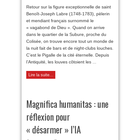
grand
Retour sur la figure exceptionnelle de saint
tour
Benoît-Joseph Labre (1748-1783), pèlerin
de
Benoît-
et mendiant français surnommé le
Joseph
« vagabond de Dieu ». Quand on arrive
Labre
dans le quartier de la Subure, proche du
Colisée, on trouve encore tout un monde de
la nuit fait de bars et de night-clubs louches.
C’est le Pigalle de la cité éternelle. Depuis
l’Antiquité, les louves côtoient les ...
Lire la suite...
Magnifica humanitas : une
réflexion pour
« désarmer » l’IA