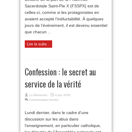
Sacerdotale Saint-Pie X (FSSPX) est de
celles-ci, comme si les protagonistes en
avaient accepté l’inéluctabilité. À quelques
jours de l’événement, il est devenu essentiel
que chacun ...
Lire la suite...
Confession : le secret au
service de la vérité
La Rédaction
4 juin 2026
sur
Commentaires fermés
Confession :
le
Lundi dernier, dans le cadre d’une
secret
discussion sur les abus dans
au
service
l’enseignement, en particulier catholique,
de