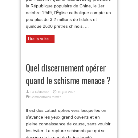
la République populaire de Chine, le 1er
octobre 1949, l’Église catholique compte un
peu plus de 3,2 millions de fidèles et
quelque 2600 prêtres chinois. ...
Lire la suite...
Quel discernement opérer
quand le schisme menace ?
La Rédaction
10 juin 2026
sur
Commentaires fermés
Quel
discernement
Il est des catastrophes vers lesquelles on
opérer
s’avance les yeux grand ouverts et en
quand
le
pleine connaissance de cause, sans vouloir
schisme
les éviter. La rupture schismatique qui se
menace ?
dessine de la part de la Fraternité