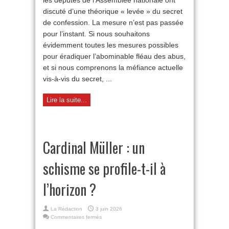
les députés de l’Assemblée nationale ont
la
vérité
discuté d’une théorique « levée » du secret
de confession. La mesure n’est pas passée
pour l’instant. Si nous souhaitons
évidemment toutes les mesures possibles
pour éradiquer l’abominable fléau des abus,
et si nous comprenons la méfiance actuelle
vis-à-vis du secret, ...
Lire la suite...
Cardinal Müller : un
schisme se profile-t-il à
l’horizon ?
La Rédaction
3 juin 2026
sur
Commentaires fermés
Cardinal