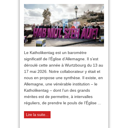
Allemagne :
une
Église
en
décomposition
?
Le Katholikentag est un baromètre
significatif de l’Église d’Allemagne. Il s’est
déroulé cette année à Wurtzbourg du 13 au
17 mai 2026. Notre collaborateur y était et
nous en propose une synthèse. Il existe, en
Allemagne, une vénérable institution – le
Katholikentag – dont l’un des grands
mérites est de permettre, à intervalles
réguliers, de prendre le pouls de l’Église ...
Lire la suite...