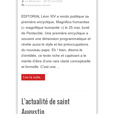
La Rédaction
25 mai 2026
sur
Commentaires fermés
Magnifica
humanitas
EDITORIAL Léon XIV a rendu publique sa
:
première encyclique, Magnifica humanitas
une
réflexion
(« magnifique humanité ») le 25 mai, lundi
pour
de Pentecôte. Une première encyclique a
« désarmer »
l’IA
souvent une dimension programmatique et
révèle aussi le style et les préoccupations
du nouveau pape. Eh ! bien, disons-le
d’emblée, ce texte riche et captivant a le
mérite d’être d’une rare clarté conceptuelle
et formelle. C’est une ...
Lire la suite...
L’actualité de saint
Augustin