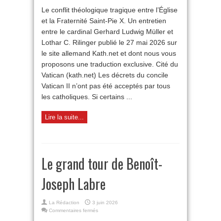
Müller
Le conflit théologique tragique entre l’Église
:
et la Fraternité Saint-Pie X. Un entretien
un
schisme
entre le cardinal Gerhard Ludwig Müller et
se
Lothar C. Rilinger publié le 27 mai 2026 sur
profile-
t-
le site allemand Kath.net et dont nous vous
il
proposons une traduction exclusive. Cité du
à
Vatican (kath.net) Les décrets du concile
l’horizon ?
Vatican II n’ont pas été acceptés par tous
les catholiques. Si certains ...
Lire la suite...
Le grand tour de Benoît-
Joseph Labre
La Rédaction
3 juin 2026
sur
Commentaires fermés
Le