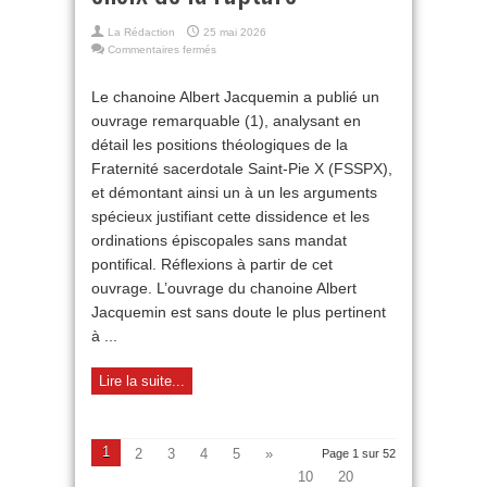
La Rédaction
25 mai 2026
sur
Commentaires fermés
Fraternité
Saint-
Le chanoine Albert Jacquemin a publié un
Pie
ouvrage remarquable (1), analysant en
X :
le
détail les positions théologiques de la
choix
Fraternité sacerdotale Saint-Pie X (FSSPX),
de
la
et démontant ainsi un à un les arguments
rupture
spécieux justifiant cette dissidence et les
ordinations épiscopales sans mandat
pontifical. Réflexions à partir de cet
ouvrage. L’ouvrage du chanoine Albert
Jacquemin est sans doute le plus pertinent
à ...
Lire la suite...
1
2
3
4
5
»
Page 1 sur 52
10
20