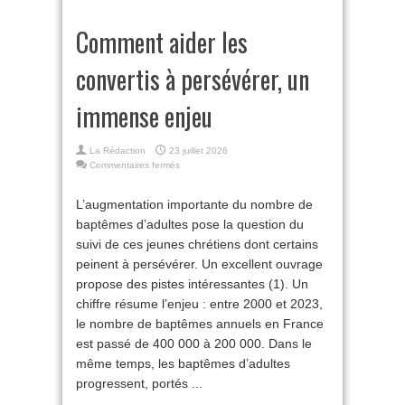
Comment aider les
convertis à persévérer, un
immense enjeu
La Rédaction
23 juillet 2026
sur
Commentaires fermés
Comment
aider
L’augmentation importante du nombre de
les
baptêmes d’adultes pose la question du
convertis
à
suivi de ces jeunes chrétiens dont certains
persévérer,
peinent à persévérer. Un excellent ouvrage
un
immense
propose des pistes intéressantes (1). Un
enjeu
chiffre résume l’enjeu : entre 2000 et 2023,
le nombre de baptêmes annuels en France
est passé de 400 000 à 200 000. Dans le
même temps, les baptêmes d’adultes
progressent, portés ...