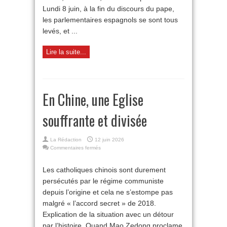
et
Lundi 8 juin, à la fin du discours du pape,
achève
de
les parlementaires espagnols se sont tous
lancer
levés, et ...
son
pontificat
Lire la suite...
En Chine, une Eglise
souffrante et divisée
La Rédaction
12 juin 2026
sur
Commentaires fermés
En
Chine,
Les catholiques chinois sont durement
une
persécutés par le régime communiste
Eglise
souffrante
depuis l’origine et cela ne s’estompe pas
et
malgré « l’accord secret » de 2018.
divisée
Explication de la situation avec un détour
par l’histoire. Quand Mao Zedong proclame