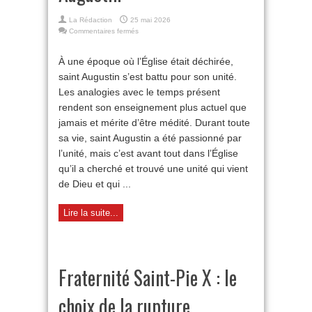
La Rédaction
25 mai 2026
sur
Commentaires fermés
L’actualité
de
À une époque où l’Église était déchirée,
saint
saint Augustin s’est battu pour son unité.
Augustin
Les analogies avec le temps présent
rendent son enseignement plus actuel que
jamais et mérite d’être médité. Durant toute
sa vie, saint Augustin a été passionné par
l’unité, mais c’est avant tout dans l’Église
qu’il a cherché et trouvé une unité qui vient
de Dieu et qui ...
Lire la suite...
Fraternité Saint-Pie X : le
choix de la rupture