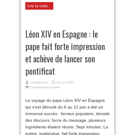
Lire la suite...
Léon XIV en Espagne : le
pape fait forte impression
et achève de lancer son
pontificat
La Rédaction
26 juin 2026
sur
Commentaires fermés
Léon
XIV
Le voyage du pape Léon XIV en Espagne
en
qui s’est déroulé du 6 au 12 juin a été un
Espagne :
le
immense succès : ferveur populaire, densité
pape
des discours, force du message, plusieurs
fait
forte
ingrédients étaient réunis. Sept minutes. La
impression
scène, inattendue, fait forte impression.