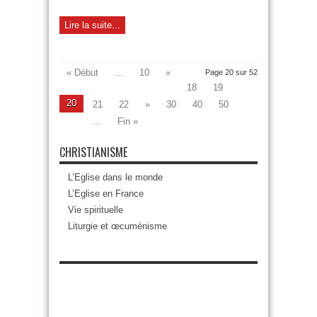
Lire la suite...
« Début
...
10
«
Page 20 sur 52
18
19
20
21
22
»
30
40
50
...
Fin »
CHRISTIANISME
L’Eglise dans le monde
L’Eglise en France
Vie spirituelle
Liturgie et œcuménisme