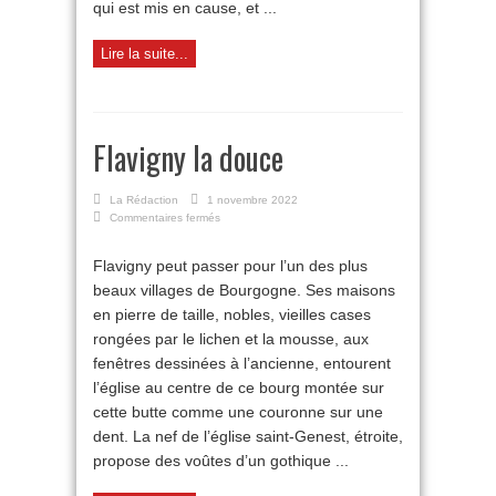
qui est mis en cause, et ...
Lire la suite...
Flavigny la douce
La Rédaction
1 novembre 2022
sur
Commentaires fermés
Flavigny
la
Flavigny peut passer pour l’un des plus
douce
beaux villages de Bourgogne. Ses maisons
en pierre de taille, nobles, vieilles cases
rongées par le lichen et la mousse, aux
fenêtres dessinées à l’ancienne, entourent
l’église au centre de ce bourg montée sur
cette butte comme une couronne sur une
dent. La nef de l’église saint-Genest, étroite,
propose des voûtes d’un gothique ...