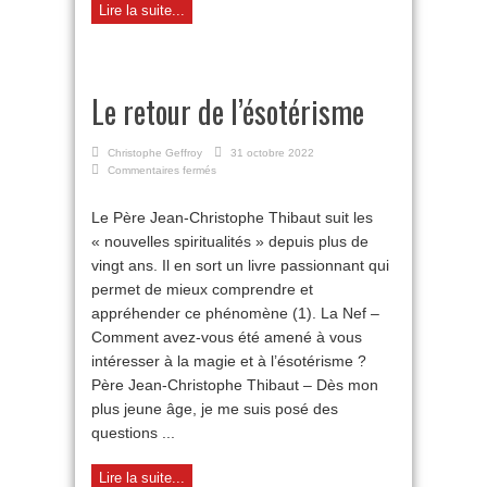
Lire la suite...
Le retour de l’ésotérisme
Christophe Geffroy
31 octobre 2022
sur
Commentaires fermés
Le
retour
Le Père Jean-Christophe Thibaut suit les
de
« nouvelles spiritualités » depuis plus de
l’ésotérisme
vingt ans. Il en sort un livre passionnant qui
permet de mieux comprendre et
appréhender ce phénomène (1). La Nef –
Comment avez-vous été amené à vous
intéresser à la magie et à l’ésotérisme ?
Père Jean-Christophe Thibaut – Dès mon
plus jeune âge, je me suis posé des
questions ...
Lire la suite...