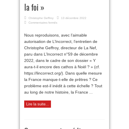
la foi »
Christophe Geffroy
13 décembre 2022
sur
Commentaires fermés
« Il
n’y
Nous reproduisons, avec l’aimable
a
autorisation de L’Incorrect, l’entretien de
pas
de
Christophe Geffroy, directeur de La Nef,
crise
paru dans L’Incorrect n°59 de décembre
des
vocations
2022, dans le cadre de son dossier « Y
mais
aura-t-il encore des cathos à Noël ? » (cf.
une
https://lincorrect.org/). Dans quelle mesure
crise
de
la France manque-t-elle de prêtres ? Ce
la
problème est-il inédit à cette échelle ? Tout
foi »
au long de notre histoire, la France ...
Lire la suite...