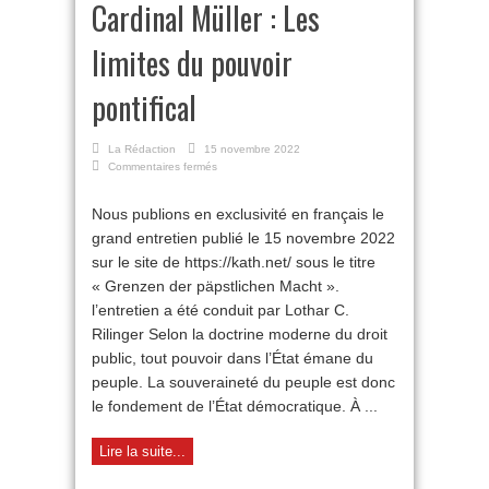
Cardinal Müller : Les
limites du pouvoir
pontifical
La Rédaction
15 novembre 2022
sur
Commentaires fermés
Cardinal
Müller
Nous publions en exclusivité en français le
:
grand entretien publié le 15 novembre 2022
Les
limites
sur le site de https://kath.net/ sous le titre
du
« Grenzen der päpstlichen Macht ».
pouvoir
pontifical
l’entretien a été conduit par Lothar C.
Rilinger Selon la doctrine moderne du droit
public, tout pouvoir dans l’État émane du
peuple. La souveraineté du peuple est donc
le fondement de l’État démocratique. À ...
Lire la suite...