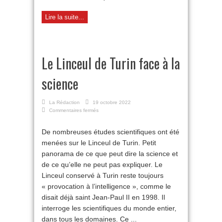
Lire la suite...
Le Linceul de Turin face à la
science
La Rédaction
19 octobre 2022
sur
Commentaires fermés
Le
Linceul
De nombreuses études scientifiques ont été
de
menées sur le Linceul de Turin. Petit
Turin
face
panorama de ce que peut dire la science et
à
de ce qu’elle ne peut pas expliquer. Le
la
science
Linceul conservé à Turin reste toujours
« provocation à l’intelligence », comme le
disait déjà saint Jean-Paul II en 1998. Il
interroge les scientifiques du monde entier,
dans tous les domaines. Ce ...