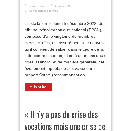
Jean Bernard
2 janvier 2023
sur
Commentaires fermés
Le
tribunal
L’installation, le lundi 5 décembre 2022, du
pénal
tribunal pénal canonique national (TPCN),
canonique
national
composé d’une vingtaine de membres
:
clercs et laïcs, est assurément une nouvelle
un
progrès
qu’il convient de saluer dans le cadre de la
encore
lutte contre les abus, et ce à au moins deux
insuffisant
titres. D’abord, et de manière générale, cet
événement, appelé de ses vœux par le
rapport Sauvé (recommandation ...
Lire la suite...
« Il n’y a pas de crise des
vocations mais une crise de