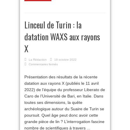
Linceul de Turin : la
datation WAXS aux rayons
X
La Rédaction
19 octobre 2022
sur
Commentaires fermés
Linceul
de
Présentation des résultats de la récente
Turin
datation aux rayons X (publiés le 11 avril
:
la
2022) de l’équipe du professeur Liberato de
datation
Caro de l’Université de Bari, en Italie. Dans
WAXS
aux
toutes ses dimensions, la quête
rayons
archéologique autour du Suaire de Turin se
X
poursuit. Quel âge peut donc avoir cette
grande pièce de lin ? L’interrogation fascine
nombre de scientifiques à travers ...