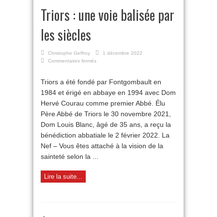
Triors : une voie balisée par
les siècles
Christophe Geffroy
1 décembre 2022
sur
Commentaires fermés
Triors
:
Triors a été fondé par Fontgombault en
une
1984 et érigé en abbaye en 1994 avec Dom
voie
balisée
Hervé Courau comme premier Abbé. Élu
par
Père Abbé de Triors le 30 novembre 2021,
les
siècles
Dom Louis Blanc, âgé de 35 ans, a reçu la
bénédiction abbatiale le 2 février 2022. La
Nef – Vous êtes attaché à la vision de la
sainteté selon la ...
Lire la suite...