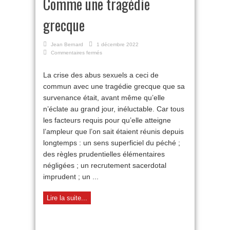
Comme une tragédie
grecque
Jean Bernard
1 décembre 2022
sur
Commentaires fermés
Comme
une
La crise des abus sexuels a ceci de
tragédie
commun avec une tragédie grecque que sa
grecque
survenance était, avant même qu’elle
n’éclate au grand jour, inéluctable. Car tous
les facteurs requis pour qu’elle atteigne
l’ampleur que l’on sait étaient réunis depuis
longtemps : un sens superficiel du péché ;
des règles prudentielles élémentaires
négligées ; un recrutement sacerdotal
imprudent ; un ...
Lire la suite...