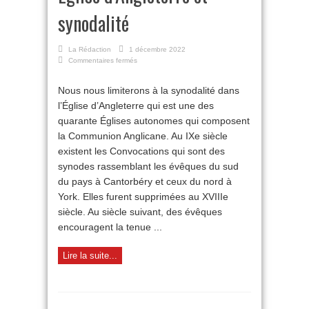
synodalité
La Rédaction
1 décembre 2022
sur
Commentaires fermés
Église
d’Angleterre
Nous nous limiterons à la synodalité dans
et
l’Église d’Angleterre qui est une des
synodalité
quarante Églises autonomes qui composent
la Communion Anglicane. Au IXe siècle
existent les Convocations qui sont des
synodes rassemblant les évêques du sud
du pays à Cantorbéry et ceux du nord à
York. Elles furent supprimées au XVIIIe
siècle. Au siècle suivant, des évêques
encouragent la tenue ...
Lire la suite...