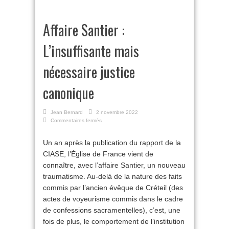
Affaire Santier :
L’insuffisante mais
nécessaire justice
canonique
Jean Bernard
2 novembre 2022
sur
Commentaires fermés
Affaire
Santier :
Un an après la publication du rapport de la
L’insuffisante
CIASE, l’Église de France vient de
mais
nécessaire
connaître, avec l’affaire Santier, un nouveau
justice
traumatisme. Au-delà de la nature des faits
canonique
commis par l’ancien évêque de Créteil (des
actes de voyeurisme commis dans le cadre
de confessions sacramentelles), c’est, une
fois de plus, le comportement de l’institution