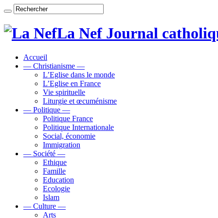
La Nef Journal catholi
Accueil
— Christianisme —
L’Eglise dans le monde
L’Eglise en France
Vie spirituelle
Liturgie et œcuménisme
— Politique —
Politique France
Politique Internationale
Social, économie
Immigration
— Société —
Ethique
Famille
Education
Ecologie
Islam
— Culture —
Arts