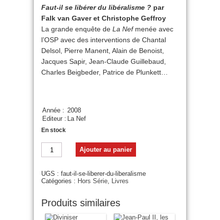
Faut-il se libérer du libéralisme ?
par
Falk van Gaver et Christophe Geffroy
La grande enquête de
La Nef
menée avec
l’OSP avec des interventions de Chantal
Delsol, Pierre Manent, Alain de Benoist,
Jacques Sapir, Jean-Claude Guillebaud,
Charles Beigbeder, Patrice de Plunkett…
Année :
2008
Editeur :
La Nef
En stock
quantité
Ajouter au panier
de
Faut-
il
UGS :
faut-il-se-liberer-du-liberalisme
se
Catégories :
Hors Série
,
Livres
libérer
du
libéralisme
Produits similaires
?