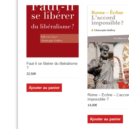
Faut-il se libérer du libéralisme
?
22,50
€
Ajouter au panier
Rome – Ecône – L’accor
impossible ?
14,00
€
Ajouter au panier