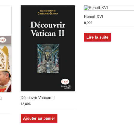
Benoît XVI
9,90
€
Lire la suite
Découvrir Vatican II
d
13,00
€
Ajouter au panier