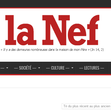
E —
— SOCIÉTÉ —
— CULTURE —
— LECTURES —