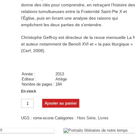
donne des clés pour comprendre, en retraçant l’histoire de
relations tumultueuses entre la Fraternité Saint-Pie X et
l’Église, puis en livrant une analyse des raisons qui
empêchent les deux parties de s’entendre.
Christophe Geffroy est directeur de la revue mensuelle La 
et auteur notamment de Benoît XVI et « la paix liturgique »
(Cerf, 2008).
Année :
2013
Editeur :
Artège
Nombre de pages :
184
En stock
quantité
Ajouter au panier
de
Rome
-
UGS :
rome-econe
Catégories :
Hors Série
,
Livres
Ecône
-
L'accord
impossible