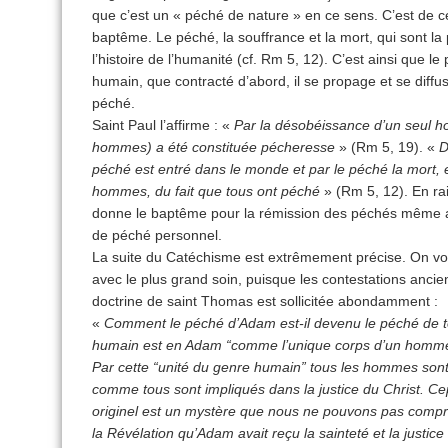
que c’est un « péché de nature » en ce sens. C’est de 
baptême. Le péché, la souffrance et la mort, qui sont la 
l’histoire de l’humanité (cf. Rm 5, 12). C’est ainsi que 
humain, que contracté d’abord, il se propage et se diffuse
péché.
Saint Paul l’affirme : «
Par la désobéissance d’un seul ho
hommes) a été constituée pécheresse
» (Rm 5, 19). «
D
péché est entré dans le monde et par le péché la mort, e
hommes, du fait que tous ont péché
» (Rm 5, 12). En rai
donne le baptême pour la rémission des péchés même au
de péché personnel.
La suite du Catéchisme est extrêmement précise. On voit,
avec le plus grand soin, puisque les contestations anc
doctrine de saint Thomas est sollicitée abondamment :
«
Comment le péché d’Adam est-il devenu le péché de t
humain est en Adam “comme l’unique corps d’un homme 
Par cette “unité du genre humain” tous les hommes son
comme tous sont impliqués dans la justice du Christ. C
originel est un mystère que nous ne pouvons pas comp
la Révélation qu’Adam avait reçu la sainteté et la justice