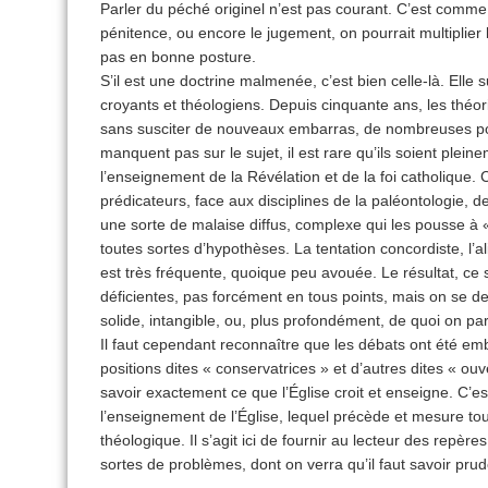
Parler du péché originel n’est pas courant. C’est comme
pénitence, ou encore le jugement, on pourrait multiplier l
pas en bonne posture.
S’il est une doctrine malmenée, c’est bien celle-là. Ell
croyants et théologiens. Depuis cinquante ans, les théori
sans susciter de nouveaux embarras, de nombreuses po
manquent pas sur le sujet, il est rare qu’ils soient plein
l’enseignement de la Révélation et de la foi catholique. C
prédicateurs, face aux disciplines de la paléontologie, d
une sorte de malaise diffus, complexe qui les pousse à 
toutes sortes d’hypothèses. La tentation concordiste, l
est très fréquente, quoique peu avouée. Le résultat, ce
déficientes, pas forcément en tous points, mais on se 
solide, intangible, ou, plus profondément, de quoi on par
Il faut cependant reconnaître que les débats ont été embr
positions dites « conservatrices » et d’autres dites « ouver
savoir exactement ce que l’Église croit et enseigne. C’es
l’enseignement de l’Église, lequel précède et mesure tout
théologique. Il s’agit ici de fournir au lecteur des repèr
sortes de problèmes, dont on verra qu’il faut savoir prud