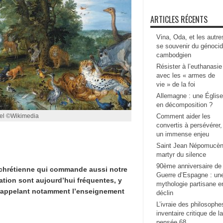
ARTICLES RÉCENTS
Vina, Oda, et les autre
se souvenir du génoci
cambodgien
Résister à l’euthanasie
avec les « armes de
vie » de la foi
Allemagne : une Église
en décomposition ?
ghel ©Wikimedia
Comment aider les
convertis à persévérer,
un immense enjeu
Saint Jean Népomucèn
martyr du silence
90ème anniversaire de 
i chrétienne qui commande aussi notre
Guerre d’Espagne : un
ation sont aujourd’hui fréquentes, y
mythologie partisane e
n rappelant notamment l’enseignement
déclin
L’ivraie des philosophe
inventaire critique de la
pensée 68