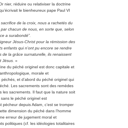
 nier, réduire ou relativiser la doctrine
 qu’écrivait le bienheureux pape Paul VI
acrifice de la croix, nous a rachetés du
 par chacun de nous, en sorte que, selon
râce a surabondé”.
igneur Jésus-Christ pour la rémission des
s enfants qui n’ont pu encore se rendre
de la grâce surnaturelle, ils renaissent
st Jésus.
»
trine du péché originel est donc capitale et
, anthropologique, morale et
 péchés, et d’abord du péché originel qui
 péché. Les sacrements sont des remèdes
 les sacrements. Il faut que la nature soit
sans le péché originel est
st pécheur depuis Adam, c’est se tromper
ant cette dimension du péché dans l’homme
 une erreur de jugement moral et
politiques (cf. les idéologies totalitaires