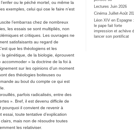
 l’enfer ou le péché mortel, ou même la
Lectures Juin 2026
es exemples, celui qui ose le faire n’est
Cinéma Juillet-Août 20
Léon XIV en Espagne 
e suscite l’embarras chez de nombreux
le pape fait forte
es, les essais se sont multipliés, non
impression et achève 
lémiques et critiques. Les ouvrages ne
lancer son pontificat
ement satisfaisants au regard de
’est que les théologiens et les
e la génétique, de la biologie, éprouvent
« accommoder » la doctrine de la foi à
’alignement sur les opinions d’un moment
 sont des théologies boiteuses ou
demande au bout du compte ce qui est
le.
ouillés, parfois radicalisés, entre des
tes ». Bref, il est devenu difficile de
t pourquoi il convient de revenir à
 essai, toute tentative d’explication
es clairs, mais non de résoudre toutes
emment les relativiser.