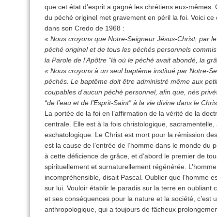
que cet état d’esprit a gagné les chrétiens eux-mêmes. Or
du péché originel met gravement en péril la foi. Voici ce
dans son Credo de 1968 :
«
Nous croyons que Notre-Seigneur Jésus-Christ, par le s
péché originel et de tous les péchés personnels commis
la Parole de l’Apôtre “là où le péché avait abondé, la g
« Nous croyons à un seul baptême institué par Notre-Se
péchés. Le baptême doit être administré même aux petit
coupables d’aucun péché personnel, afin que, nés privés 
“de l’eau et de l’Esprit-Saint” à la vie divine dans le Chri
La portée de la foi en l’affirmation de la vérité de la doc
centrale. Elle est à la fois christologique, sacramentelle
eschatologique. Le Christ est mort pour la rémission des
est la cause de l’entrée de l’homme dans le monde du
à cette déficience de grâce, et d’abord le premier de tous
spirituellement et surnaturellement régénérée. L’homme 
incompréhensible, disait Pascal. Oublier que l’homme e
sur lui. Vouloir établir le paradis sur la terre en oubli
et ses conséquences pour la nature et la société, c’est
anthropologique, qui a toujours de fâcheux prolongements 