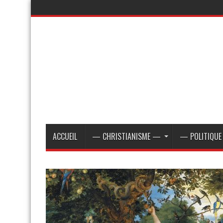
ACCUEIL
— CHRISTIANISME —
— POLITIQU