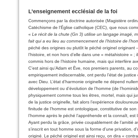
L’enseignement ecclésial de la foi
Commençons par la doctrine autorisée (Magistère ordina
Catéchisme de l’Église catholique (CEC), que nous com
«
Le récit de la chute (Gn 3) utilise un langage imagé, m
fait qui a eu lieu au commencement de l’histoire de l’
péché des origines ou plutôt le péché originel originant –
l’histoire, et non hors d’elle dans une « métahistoire » 
commis hors de l’histoire humaine, mais qui interfère av
C’est ainsi qu’Adam et Ève, nos premiers parents, au 
empiriquement indiscernable, ont perdu l’état de justice o
avec Dieu. L’état d’harmonie originelle ne dépend nulle
développement ou d’évolution de l’homme (de l’hominidé)
physiquement comme tous les êtres, mortel, mais qui jus
de la justice originelle, fait alors l’expérience douloureu
finitude de l’homme est ontologique, constitutive de son 
l’homme après le péché l’appréhende et la connaît, est
Ayant perdu la grâce, privée coupablement de l’amitié a
s’inscrit en tout homme sous la forme d’une privation, d’
originé. Le péché originel est ainsi reçu, on dira « contr