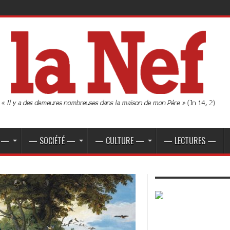
E —
— SOCIÉTÉ —
— CULTURE —
— LECTURES —