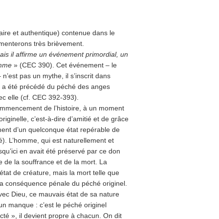
ire et authentique) contenue dans le
menterons très brièvement.
ais il affirme un événement primordial, un
homme
» (CEC 390). Cet événement – le
 n’est pas un mythe, il s’inscrit dans
; il a été précédé du péché des anges
ec elle (cf. CEC 392-393).
commencement de l’histoire, à un moment
riginelle, c’est-à-dire d’amitié et de grâce
ment d’un quelconque état repérable de
. L’hom­me, qui est naturellement et
qu’ici en avait été préservé par ce don
se de la souffrance et de la mort. La
état de créature, mais la mort telle que
 la conséquence pénale du péché originel.
vec Dieu, ce mauvais état de sa nature
un manque : c’est le péché originel
acté », il devient propre à chacun. On dit