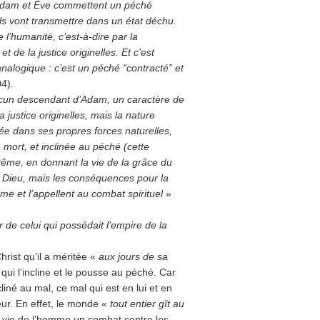
, Adam et Ève commettent un péché
ls vont transmettre dans un état déchu.
l’humanité, c’est-à-dire par la
 de la justice originelles. Et c’est
nalogique : c’est un péché “contracté” et
4).
ucun descendant d’Adam, un caractère de
a justice originelles, mais la nature
ée dans ses propres forces naturelles,
a mort, et inclinée au péché (cette
tême, en donnant la vie de la grâce du
rs Dieu, mais les conséquences pour la
mme et l’appellent au combat spirituel
»
r de celui qui possédait l’empire de la
rist qu’il a méritée «
aux jours de sa
qui l’incline et le pousse au péché. Car
iné au mal, ce mal qui est en lui et en
eur. En effet, le monde «
tout entier gît au
e la vie de l’homme un combat contre les