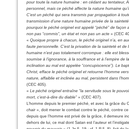
pour toute la nature humaine : en cédant au tentateur
personnel, mais ce péché affecte la nature humaine qu’i
C’est un péché qui sera transmis par propagation à toute 
transmission d’une nature humaine privée de la sainteté et
pourquoi le péché originel est appelé “péché” de façon a
non pas “commis”, un état et non pas un acte
» (CEC 40
«
Quoique propre à chacun, le péché originel n’a, en a
faute personnelle. C’est la privation de la sainteté et de l
humaine n’est pas totalement corrompue : elle est bless
soumise à l’ignorance, à la souffrance et à l’empire de l
inclination au mal est appelée “concupiscence”). Le bap
Christ, efface le péché originel et retourne l’homme ve
nature, affaiblie et inclinée au mal, persistent dans l’ho
(CEC 405).
«
Le péché originel entraîne “la servitude sous le pouvoi
mort, c’est-à-dire du diable”
» (CEC 407).
L’homme depuis le premier péché, et avec la grâce du Ch
chair
», doit mener le combat contre le péché, contre ce 
depuis que l’homme est privé de la grâce, il demeure incl
dehors de lui, ce mal dont Satan est l’auteur et l’instigat
pouvoir du mauvais
» (1 Jn 5, 19 ; cf. 1 P 5, 8), fait d