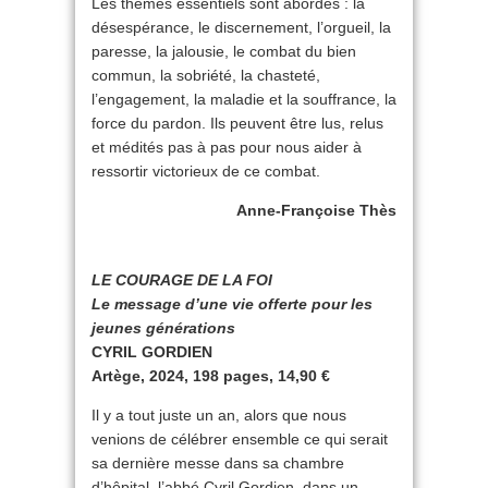
Les thèmes essentiels sont abordés : la
désespérance, le discernement, l’orgueil, la
paresse, la jalousie, le combat du bien
commun, la sobriété, la chasteté,
l’engagement, la maladie et la souffrance, la
force du pardon. Ils peuvent être lus, relus
et médités pas à pas pour nous aider à
ressortir victorieux de ce combat.
Anne-Françoise Thès
LE COURAGE DE LA FOI
Le message d’une vie offerte pour les
jeunes générations
CYRIL GORDIEN
Artège, 2024, 198 pages, 14,90 €
Il y a tout juste un an, alors que nous
venions de célébrer ensemble ce qui serait
sa dernière messe dans sa chambre
d’hôpital, l’abbé Cyril Gordien, dans un