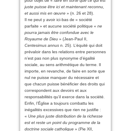
pour objet de «
faire en sorte que ce qui est
juste puisse être ici et maintenant reconnu,
et aussi mis en œuvre
» (n. 26 et 28).
Il ne peut y avoir ici-bas de « société
parfaite » et aucune société politique «
ne
pourra jamais être confondue avec le
Royaume de Dieu
» (Jean-Paul II,
Centesimus annus
n. 25). L’équité qui doit
prévaloir dans les relations entre personnes
n’est pas non plus synonyme d’égalité
sociale, au sens arithmétique du terme. Il
importe, en revanche, de faire en sorte que
nul ne puisse manquer du nécessaire et
que chacun puisse bénéficier des droits qui
correspondent aux devoirs et aux
responsabilités qu’il exerce dans la société.
Enfin, l’Église a toujours combattu les
inégalités excessives que rien ne justifie :
«
Une plus juste distribution de la richesse
est et reste un point du programme de la
doctrine sociale catholique
» (Pie XII,