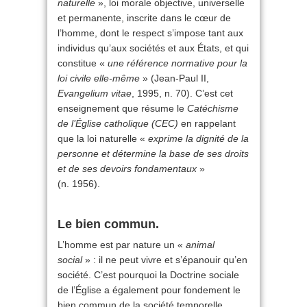
naturelle
», loi morale objective, universelle
et permanente, inscrite dans le cœur de
l’homme, dont le respect s’impose tant aux
individus qu’aux sociétés et aux États, et qui
constitue «
une référence normative pour la
loi civile elle-même
» (Jean-Paul II,
Evangelium vitae
, 1995, n. 70). C’est cet
enseignement que résume le
Catéchisme
de l’Église catholique (CEC)
en rappelant
que la loi naturelle «
exprime la dignité de la
personne et détermine la base de ses droits
et de ses devoirs fondamentaux
»
(n. 1956).
Le bien commun.
L’homme est par nature un «
animal
social
» : il ne peut vivre et s’épanouir qu’en
société. C’est pourquoi la Doctrine sociale
de l’Église a également pour fondement le
bien commun de la société temporelle.