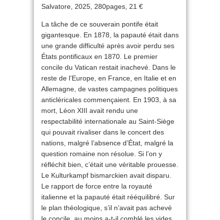
Salvatore, 2025, 280pages, 21 €
La tâche de ce souverain pontife était
gigantesque. En 1878, la papauté était dans
une grande difficulté après avoir perdu ses
États pontificaux en 1870. Le premier
concile du Vatican restait inachevé. Dans le
reste de l’Europe, en France, en Italie et en
Allemagne, de vastes campagnes politiques
anticléricales commençaient. En 1903, à sa
mort, Léon XIII avait rendu une
respectabilité internationale au Saint-Siège
qui pouvait rivaliser dans le concert des
nations, malgré l’absence d’État, malgré la
question romaine non résolue. Si l’on y
réfléchit bien, c’était une véritable prouesse.
Le Kulturkampf bismarckien avait disparu.
Le rapport de force entre la royauté
italienne et la papauté était rééquilibré. Sur
le plan théologique, s’il n’avait pas achevé
le concile, au moins a-t-il comblé les vides