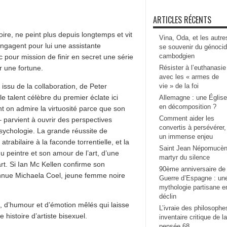
ARTICLES RÉCENTS
oire, ne peint plus depuis longtemps et vit
Vina, Oda, et les autre
engagent pour lui une assistante
se souvenir du génoci
cambodgien
c pour mission de finir en secret une série
er une fortune.
Résister à l’euthanasie
avec les « armes de
 issu de la collaboration, de Peter
vie » de la foi
e talent célèbre du premier éclate ici
Allemagne : une Église
en décomposition ?
nt on admire la virtuosité parce que son
Comment aider les
 parvient à ouvrir des perspectives
convertis à persévérer,
psychologie. La grande réussite de
un immense enjeu
atrabilaire à la faconde torrentielle, et la
Saint Jean Népomucèn
du peintre et son amour de l’art, d’une
martyr du silence
art. Si Ian Mc Kellen confirme son
90ème anniversaire de 
connue Michaela Coel, jeune femme noire
Guerre d’Espagne : un
mythologie partisane e
déclin
on, d’humour et d’émotion mêlés qui laisse
L’ivraie des philosophe
e histoire d’artiste bisexuel.
inventaire critique de la
pensée 68