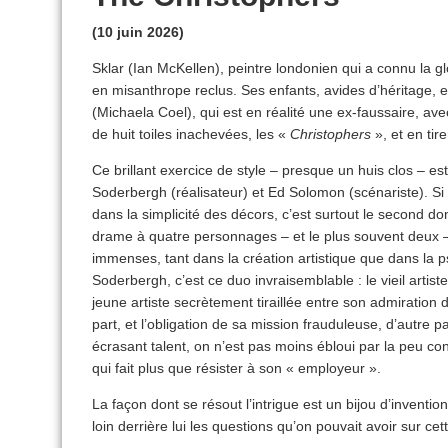
(10 juin 2026)
Sklar (Ian McKellen), peintre londonien qui a connu la gl
en misanthrope reclus. Ses enfants, avides d’héritage, 
(Michaela Coel), qui est en réalité une ex-faussaire, ave
de huit toiles inachevées, les «
Christophers
», et en tir
Ce brillant exercice de style – presque un huis clos – est
Soderbergh (réalisateur) et Ed Solomon (scénariste). Si l
dans la simplicité des décors, c’est surtout le second do
drame à quatre personnages – et le plus souvent deux –
immenses, tant dans la création artistique que dans la 
Soderbergh, c’est ce duo invraisemblable : le vieil artiste 
jeune artiste secrètement tiraillée entre son admiration 
part, et l’obligation de sa mission frauduleuse, d’autre p
écrasant talent, on n’est pas moins ébloui par la peu 
qui fait plus que résister à son « employeur ».
La façon dont se résout l’intrigue est un bijou d’inventi
loin derrière lui les questions qu’on pouvait avoir sur cett