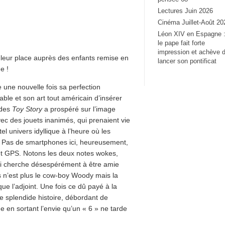
Lectures Juin 2026
Cinéma Juillet-Août 20
Léon XIV en Espagne 
le pape fait forte
impression et achève 
 leur place auprès des enfants remise en
lancer son pontificat
e !
 une nouvelle fois sa perfection
able et son art tout américain d’insérer
 des
Toy Story
a prospéré sur l’image
ec des jouets inanimés, qui prenaient vie
el univers idyllique à l’heure où les
s. Pas de smartphones ici, heureusement,
et GPS. Notons les deux notes wokes,
ui cherche désespérément à être amie
ets n’est plus le cow-boy Woody mais la
que l’adjoint. Une fois ce dû payé à la
e splendide histoire, débordant de
e en sortant l’envie qu’un « 6 » ne tarde