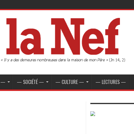
E —
— SOCIÉTÉ —
— CULTURE —
— LECTURES —