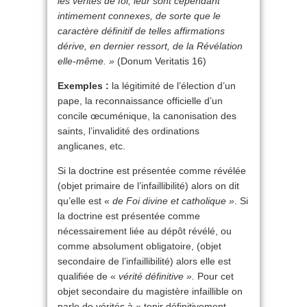
les vérités de foi, leur sont cependant
intimement connexes, de sorte que le
caractère définitif de telles affirmations
dérive, en dernier ressort, de la Révélation
elle-même. »
(Donum Veritatis 16)
Exemples :
la légitimité de l’élection d’un
pape, la reconnaissance officielle d’un
concile œcuménique, la canonisation des
saints, l’invalidité des ordinations
anglicanes, etc.
Si la doctrine est présentée comme révélée
(objet primaire de l’infaillibilité) alors on dit
qu’elle est «
de Foi divine et catholique »
. Si
la doctrine est présentée comme
nécessairement liée au dépôt révélé, ou
comme absolument obligatoire, (objet
secondaire de l’infaillibilité) alors elle est
qualifiée de «
vérité définitive ».
Pour cet
objet secondaire du magistère infaillible on
parle de vérités à « tenir définitivement,