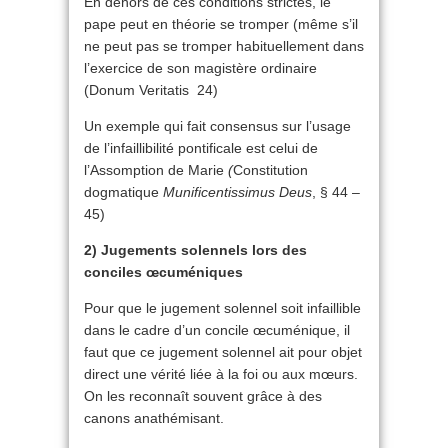
En dehors de ces conditions strictes, le
pape peut en théorie se tromper (même s’il
ne peut pas se tromper habituellement dans
l’exercice de son magistère ordinaire
(Donum Veritatis 24)
Un exemple qui fait consensus sur l’usage
de l’infaillibilité pontificale est celui de
l’Assomption de Marie
(
Constitution
dogmatique
Munificentissimus Deus
, § 44 –
45)
2) Jugements solennels lors des
conciles œcuméniques
Pour que le jugement solennel soit infaillible
dans le cadre d’un concile œcuménique, il
faut que ce jugement solennel ait pour objet
direct une vérité liée à la foi ou aux mœurs.
On les reconnaît souvent grâce à des
canons anathémisant.