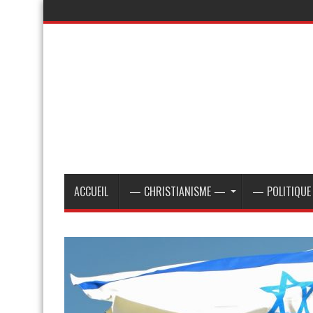
ACCUEIL
— CHRISTIANISME —
— POLITIQU