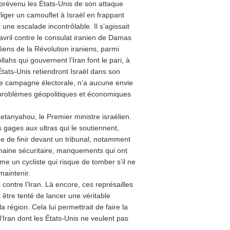
t prévenu les États-Unis de son attaque
infliger un camouflet à Israël en frappant
 une escalade incontrôlable. Il s’agissait
vril contre le consulat iranien de Damas
diens de la Révolution iraniens, parmi
lahs qui gouvernent l’Iran font le pari, à
États-Unis retiendront Israël dans son
ine campagne électorale, n’a aucune envie
s problèmes géopolitiques et économiques
tanyahou, le Premier ministre israélien.
s gages aux ultras qui le soutiennent,
que de finir devant un tribunal, notamment
aine sécuritaire, manquements qui ont
 un cycliste qui risque de tomber s’il ne
maintenir.
 contre l’Iran. Là encore, ces représailles
être tenté de lancer une véritable
a région. Cela lui permettrait de faire la
’Iran dont les États-Unis ne veulent pas