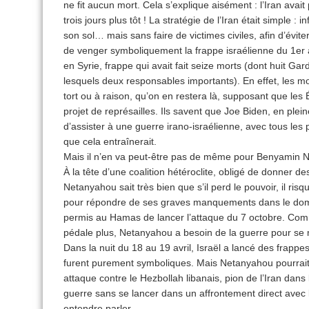
ne fit aucun mort. Cela s’explique aisément : l’Iran avai
trois jours plus tôt ! La stratégie de l’Iran était simple : 
son sol… mais sans faire de victimes civiles, afin d’éviter
de venger symboliquement la frappe israélienne du 1er a
en Syrie, frappe qui avait fait seize morts (dont huit Gar
lesquels deux responsables importants). En effet, les mol
tort ou à raison, qu’on en restera là, supposant que les 
projet de représailles. Ils savent que Joe Biden, en ple
d’assister à une guerre irano-israélienne, avec tous le
que cela entraînerait.
Mais il n’en va peut-être pas de même pour Benyamin Ne
À la tête d’une coalition hétéroclite, obligé de donner de
Netanyahou sait très bien que s’il perd le pouvoir, il ris
pour répondre de ses graves manquements dans le dom
permis au Hamas de lancer l’attaque du 7 octobre. Comme
pédale plus, Netanyahou a besoin de la guerre pour se 
Dans la nuit du 18 au 19 avril, Israël a lancé des frappes
furent purement symboliques. Mais Netanyahou pourrait 
attaque contre le Hezbollah libanais, pion de l’Iran dans l
guerre sans se lancer dans un affrontement direct avec l
entendre parler.