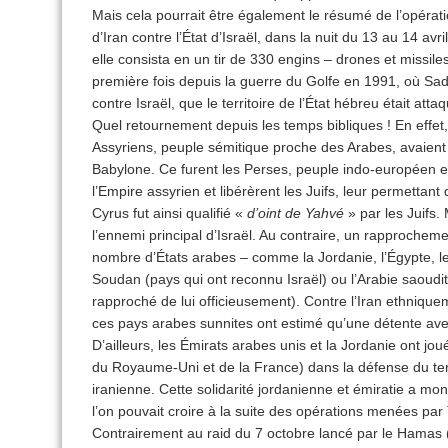
Mais cela pourrait être également le résumé de l’opéra
d’Iran contre l’État d’Israël, dans la nuit du 13 au 14 avr
elle consista en un tir de 330 engins – drones et missiles –
première fois depuis la guerre du Golfe en 1991, où S
contre Israël, que le territoire de l’État hébreu était atta
Quel retournement depuis les temps bibliques ! En effet,
Assyriens, peuple sémitique proche des Arabes, avaient d
Babylone. Ce furent les Perses, peuple indo-européen et 
l’Empire assyrien et libérèrent les Juifs, leur permettan
Cyrus fut ainsi qualifié «
d’oint de Yahvé
» par les Juifs.
l’ennemi principal d’Israël. Au contraire, un rapprocheme
nombre d’États arabes – comme la Jordanie, l’Égypte, le
Soudan (pays qui ont reconnu Israël) ou l’Arabie saoudit
rapproché de lui officieusement). Contre l’Iran ethnique
ces pays arabes sunnites ont estimé qu’une détente avec
D’ailleurs, les Émirats arabes unis et la Jordanie ont jou
du Royaume-Uni et de la France) dans la défense du terri
iranienne. Cette solidarité jordanienne et émiratie a mon
l’on pouvait croire à la suite des opérations menées par
Contrairement au raid du 7 octobre lancé par le Hamas (