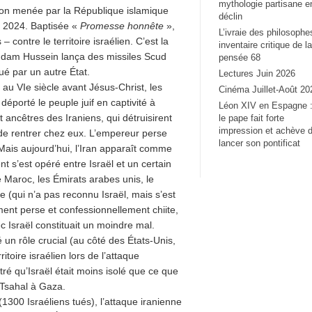
mythologie partisane e
tion menée par la République islamique
déclin
il 2024. Baptisée «
Promesse honnête
»,
L’ivraie des philosophe
 contre le territoire israélien. C’est la
inventaire critique de la
addam Hussein lança des missiles Scud
pensée 68
qué par un autre État.
Lectures Juin 2026
 au VIe siècle avant Jésus-Christ, les
Cinéma Juillet-Août 20
éporté le peuple juif en captivité à
Léon XIV en Espagne 
ancêtres des Iraniens, qui détruisirent
le pape fait forte
impression et achève 
t de rentrer chez eux. L’empereur perse
lancer son pontificat
 Mais aujourd’hui, l’Iran apparaît comme
nt s’est opéré entre Israël et un certain
 Maroc, les Émirats arabes unis, le
e (qui n’a pas reconnu Israël, mais s’est
ment perse et confessionnellement chiite,
 Israël constituait un moindre mal.
é un rôle crucial (au côté des États-Unis,
toire israélien lors de l’attaque
tré qu’Israël était moins isolé que ce que
 Tsahal à Gaza.
1300 Israéliens tués), l’attaque iranienne