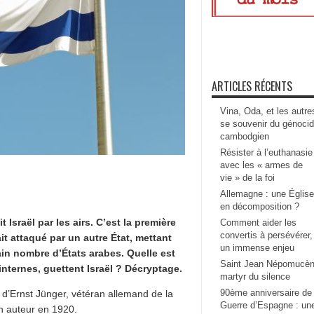
ARTICLES RÉCENTS
Vina, Oda, et les autre
se souvenir du génoci
cambodgien
Résister à l’euthanasie
avec les « armes de
vie » de la foi
Allemagne : une Église
en décomposition ?
t Israël par les airs. C’est la première
Comment aider les
convertis à persévérer,
ait attaqué par un autre État, mettant
un immense enjeu
ain nombre d’États arabes. Quelle est
Saint Jean Népomucèn
internes, guettent Israël ? Décryptage.
martyr du silence
90ème anniversaire de 
 d’Ernst Jünger, vétéran allemand de la
Guerre d’Espagne : un
n auteur en 1920.