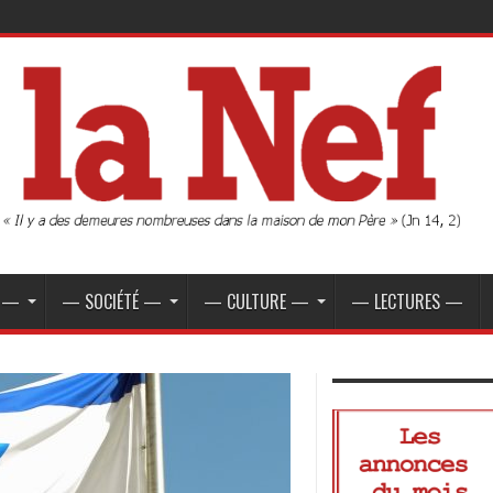
E —
— SOCIÉTÉ —
— CULTURE —
— LECTURES —