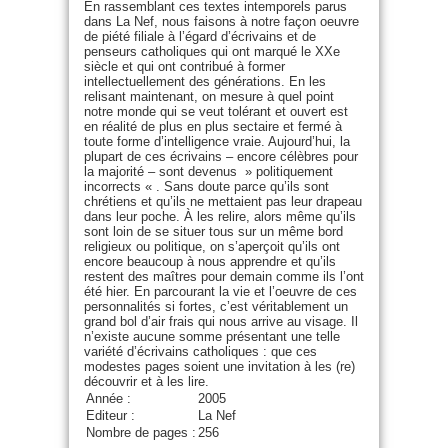
En rassemblant ces textes intemporels parus
dans La Nef, nous faisons à notre façon oeuvre
de piété filiale à l’égard d’écrivains et de
penseurs catholiques qui ont marqué le XXe
siècle et qui ont contribué à former
intellectuellement des générations. En les
relisant maintenant, on mesure à quel point
notre monde qui se veut tolérant et ouvert est
en réalité de plus en plus sectaire et fermé à
toute forme d’intelligence vraie. Aujourd’hui, la
plupart de ces écrivains – encore célèbres pour
la majorité – sont devenus » politiquement
incorrects « . Sans doute parce qu’ils sont
chrétiens et qu’ils ne mettaient pas leur drapeau
dans leur poche. À les relire, alors même qu’ils
sont loin de se situer tous sur un même bord
religieux ou politique, on s’aperçoit qu’ils ont
encore beaucoup à nous apprendre et qu’ils
restent des maîtres pour demain comme ils l’ont
été hier. En parcourant la vie et l’oeuvre de ces
personnalités si fortes, c’est véritablement un
grand bol d’air frais qui nous arrive au visage. Il
n’existe aucune somme présentant une telle
variété d’écrivains catholiques : que ces
modestes pages soient une invitation à les (re)
découvrir et à les lire.
Année :
2005
Editeur :
La Nef
Nombre de pages :
256