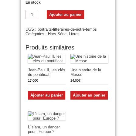
En stock
quantité
Ajouter au panier
de
Portraits
littéraires
UGS :
portraits-litteraires-de-notre-temps
de
Catégories :
Hors Série
,
Livres
notre
temps
Produits similaires
Jean-Paul II, les clés
Une histoire de la
du pontificat
Messe
17,00
€
24,00
€
Ajouter au panier
Ajouter au panier
L’islam, un danger
pour l’Europe ?