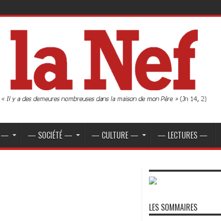
E —
— SOCIÉTÉ —
— CULTURE —
— LECTURES —
LES SOMMAIRES