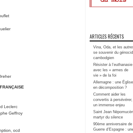
uflet
uelier
ARTICLES RÉCENTS
Vina, Oda, et les autre
se souvenir du génoci
cambodgien
Résister à l’euthanasie
avec les « armes de
vie » de la foi
Dreher
Allemagne : une Église
 FRANÇAISE
en décomposition ?
Comment aider les
convertis à persévérer,
é
un immense enjeu
rd Leclerc
Saint Jean Népomucèn
ophe Geffroy
martyr du silence
90ème anniversaire de 
Guerre d’Espagne : un
mption, ocd