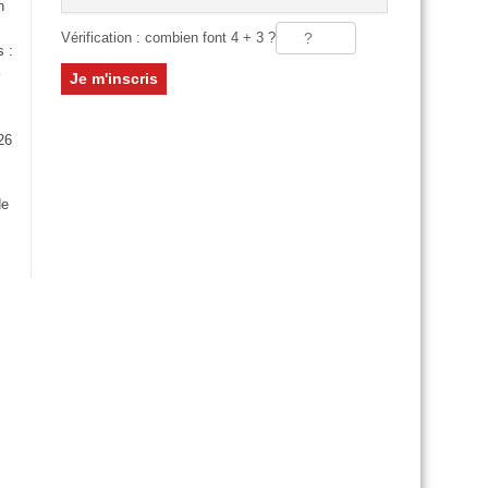
n
Vérification : combien font 4 + 3 ?
s :
26
:
de