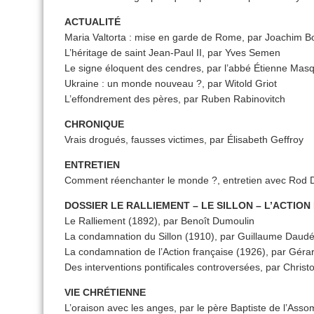
ACTUALITÉ
Maria Valtorta : mise en garde de Rome, par Joachim Bo
L’héritage de saint Jean-Paul II, par Yves Semen
Le signe éloquent des cendres, par l’abbé Étienne Masq
Ukraine : un monde nouveau ?, par Witold Griot
L’effondrement des pères, par Ruben Rabinovitch
CHRONIQUE
Vrais drogués, fausses victimes, par Élisabeth Geffroy
ENTRETIEN
Comment réenchanter le monde ?, entretien avec Rod 
DOSSIER LE RALLIEMENT – LE SILLON – L’ACTION
Le Ralliement (1892), par Benoît Dumoulin
La condamnation du Sillon (1910), par Guillaume Daud
La condamnation de l’Action française (1926), par Géra
Des interventions pontificales controversées, par Christ
VIE CHRÉTIENNE
L’oraison avec les anges, par le père Baptiste de l’Asso