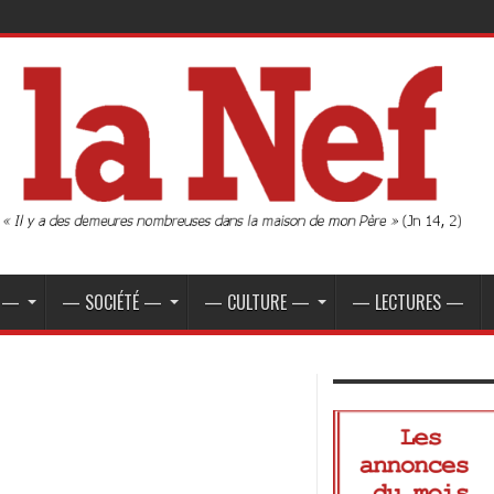
E —
— SOCIÉTÉ —
— CULTURE —
— LECTURES —