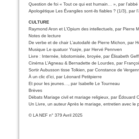
Question de foi « Tout ce qui est humain… », par l’abbé
Apologétique Les Évangiles sont-ils fiables ? (1/3), par 
CULTURE
Raymond Aron et L’Opium des intellectuels, par Pierre 
Notes de lecture
De verbe et de chair L’autodafé de Pierre Michon, par H
Musique Le quatuor Ysaÿe, par Hervé Pennven
Livre : Internée, lobotomisée, broyée, par Élisabeth Gef
Cinéma L’Agneau & Bernadette de Lourdes, par Franço
Sortir Aubusson tisse Tolkien, par Constance de Vergen
À un clic d’ici, par Léonard Petitpierre
Et pour les jeunes…, par Isabelle Le Tourneau
Brèves
Débats Mariage civil et mariage religieux, par Édouard 
Un Livre, un auteur Après le mariage, entretien avec le 
© LA NEF n° 379 Avril 2025