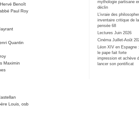
mythologie partisane e
 Hervé Benoît
déclin
l’abbé Paul Roy
L’ivraie des philosophe
inventaire critique de la
pensée 68
Mayrant
Lectures Juin 2026
Cinéma Juillet-Août 20
enri Quantin
Léon XIV en Espagne 
le pape fait forte
froy
impression et achève 
is Maximin
lancer son pontificat
nes
Castellan
père Louis, osb