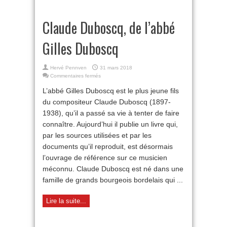
Claude Duboscq, de l’abbé
Gilles Duboscq
Hervé Pennven
31 mars 2018
sur
Commentaires fermés
Claude
L’abbé Gilles Duboscq est le plus jeune fils
Duboscq,
de
du compositeur Claude Duboscq (1897-
l’abbé
1938), qu’il a passé sa vie à tenter de faire
Gilles
connaître. Aujourd’hui il publie un livre qui,
Duboscq
par les sources utilisées et par les
documents qu’il reproduit, est désormais
l’ouvrage de référence sur ce musicien
méconnu. Claude Duboscq est né dans une
famille de grands bourgeois bordelais qui ...
Lire la suite...