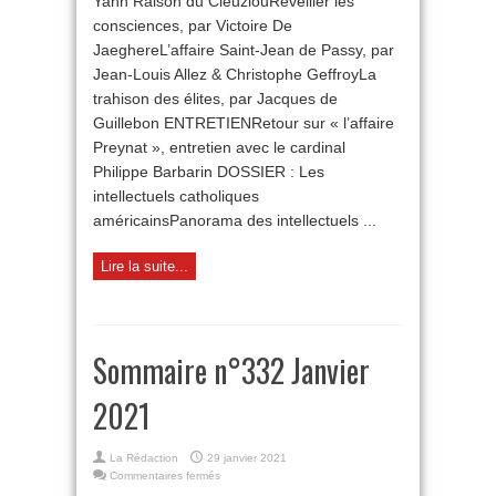
Yann Raison du CleuziouRéveiller les
consciences, par Victoire De
JaeghereL’affaire Saint-Jean de Passy, par
Jean-Louis Allez & Christophe GeffroyLa
trahison des élites, par Jacques de
Guillebon ENTRETIENRetour sur « l’affaire
Preynat », entretien avec le cardinal
Philippe Barbarin DOSSIER : Les
intellectuels catholiques
américainsPanorama des intellectuels ...
Lire la suite...
Sommaire n°332 Janvier
2021
La Rédaction
29 janvier 2021
sur
Commentaires fermés
Sommaire