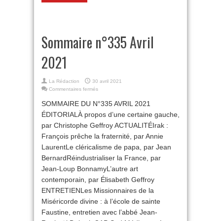
Sommaire n°335 Avril
2021
La Rédaction
30 avril 2021
sur
Commentaires fermés
Sommaire
SOMMAIRE DU N°335 AVRIL 2021
n°335
Avril
ÉDITORIALÀ propos d’une certaine gauche,
2021
par Christophe Geffroy ACTUALITÉIrak :
François prêche la fraternité, par Annie
LaurentLe cléricalisme de papa, par Jean
BernardRéindustrialiser la France, par
Jean-Loup BonnamyL’autre art
contemporain, par Élisabeth Geffroy
ENTRETIENLes Missionnaires de la
Miséricorde divine : à l’école de sainte
Faustine, entretien avec l’abbé Jean-