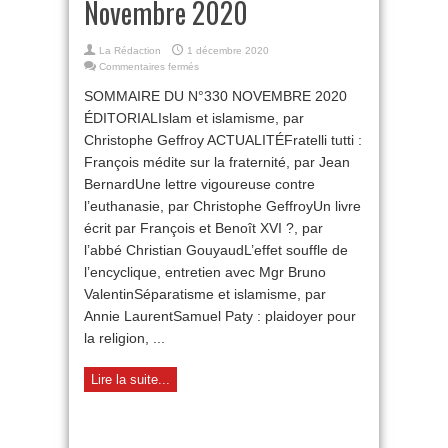
Novembre 2020
La Rédaction
1 décembre 2020
sur
Commentaires fermés
Sommaire
SOMMAIRE DU N°330 NOVEMBRE 2020
n°330
Novembre
ÉDITORIALIslam et islamisme, par
2020
Christophe Geffroy ACTUALITÉFratelli tutti :
François médite sur la fraternité, par Jean
BernardUne lettre vigoureuse contre
l’euthanasie, par Christophe GeffroyUn livre
écrit par François et Benoît XVI ?, par
l’abbé Christian GouyaudL’effet souffle de
l’encyclique, entretien avec Mgr Bruno
ValentinSéparatisme et islamisme, par
Annie LaurentSamuel Paty : plaidoyer pour
la religion, ...
Lire la suite...