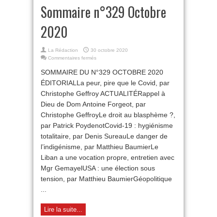
Sommaire n°329 Octobre
2020
La Rédaction
30 octobre 2020
sur
Commentaires fermés
Sommaire
SOMMAIRE DU N°329 OCTOBRE 2020
n°329
Octobre
ÉDITORIALLa peur, pire que le Covid, par
2020
Christophe Geffroy ACTUALITÉRappel à
Dieu de Dom Antoine Forgeot, par
Christophe GeffroyLe droit au blasphème ?,
par Patrick PoydenotCovid-19 : hygiénisme
totalitaire, par Denis SureauLe danger de
l’indigénisme, par Matthieu BaumierLe
Liban a une vocation propre, entretien avec
Mgr GemayelUSA : une élection sous
tension, par Matthieu BaumierGéopolitique
...
Lire la suite...