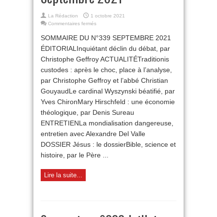
La Rédaction
1 octobre 2021
sur
Commentaires fermés
Sommaire
SOMMAIRE DU N°339 SEPTEMBRE 2021
n°339
Septembre
ÉDITORIALInquiétant déclin du débat, par
2021
Christophe Geffroy ACTUALITÉTraditionis
custodes : après le choc, place à l’analyse,
par Christophe Geffroy et l’abbé Christian
GouyaudLe cardinal Wyszynski béatifié, par
Yves ChironMary Hirschfeld : une économie
théologique, par Denis Sureau
ENTRETIENLa mondialisation dangereuse,
entretien avec Alexandre Del Valle
DOSSIER Jésus : le dossierBible, science et
histoire, par le Père ...
Lire la suite...