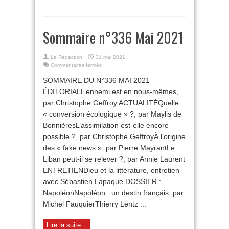
Sommaire n°336 Mai 2021
La Rédaction
31 mai 2021
sur
Commentaires fermés
Sommaire
SOMMAIRE DU N°336 MAI 2021
n°336
Mai
ÉDITORIALL’ennemi est en nous-mêmes,
2021
par Christophe Geffroy ACTUALITÉQuelle
« conversion écologique » ?, par Maylis de
BonnièresL’assimilation est-elle encore
possible ?, par Christophe GeffroyÀ l’origine
des « fake news », par Pierre MayrantLe
Liban peut-il se relever ?, par Annie Laurent
ENTRETIENDieu et la littérature, entretien
avec Sébastien Lapaque DOSSIER :
NapoléonNapoléon : un destin français, par
Michel FauquierThierry Lentz ...
Lire la suite...