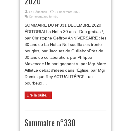
2020
La Rédaction
31 décembre 2020
sur
Commentaires fermés
Sommaire
SOMMAIRE DU N°331 DÉCEMBRE 2020
n°331
Décembre
ÉDITORIALLa Nef a 30 ans : Deo gratias !,
2020
par Christophe Geffroy ANNIVERSAIRE : les
30 ans de La NefLa Nef souffle ses trente
bougies, par Jacques de GuillebonPrès de
30 ans de collaboration, par Philippe
Maxence« Un pari gagnant », par Mgr Marc
AilletLe débat d’idées dans l’Église, par Mgr
Dominique Rey ACTUALITÉPCF : un
bourbeux ...
Lire la suite...
Sommaire n°330