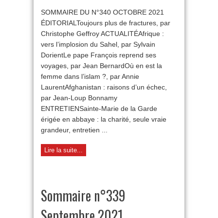
Sommaire
SOMMAIRE DU N°340 OCTOBRE 2021
n°340
Octobre
ÉDITORIALToujours plus de fractures, par
2021
Christophe Geffroy ACTUALITÉAfrique :
vers l’implosion du Sahel, par Sylvain
DorientLe pape François reprend ses
voyages, par Jean BernardOù en est la
femme dans l’islam ?, par Annie
LaurentAfghanistan : raisons d’un échec,
par Jean-Loup Bonnamy
ENTRETIENSainte-Marie de la Garde
érigée en abbaye : la charité, seule vraie
grandeur, entretien ...
Lire la suite...
Sommaire n°339
Septembre 2021