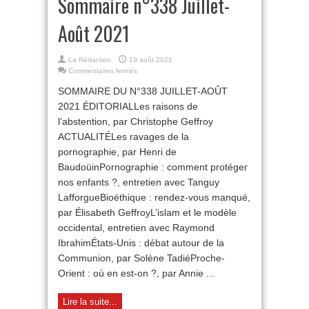
Sommaire n°338 Juillet-
Août 2021
La Rédaction
19 août 2021
sur
Commentaires fermés
Sommaire
SOMMAIRE DU N°338 JUILLET-AOÛT
n°338
Juillet-
2021 ÉDITORIALLes raisons de
Août
l’abstention, par Christophe Geffroy
2021
ACTUALITÉLes ravages de la
pornographie, par Henri de
BaudoüinPornographie : comment protéger
nos enfants ?, entretien avec Tanguy
LafforgueBioéthique : rendez-vous manqué,
par Élisabeth GeffroyL’islam et le modèle
occidental, entretien avec Raymond
IbrahimÉtats-Unis : débat autour de la
Communion, par Solène TadiéProche-
Orient : où en est-on ?, par Annie ...
Lire la suite...