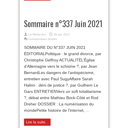
Sommaire n°337 Juin 2021
La Rédaction
28 juin 2021
sur
Commentaires fermés
Sommaire
SOMMAIRE DU N°337 JUIN 2021
n°337
Juin
ÉDITORIALPolitique : le grand divorce, par
2021
Christophe Geffroy ACTUALITÉL’Église
d’Allemagne vers le schisme ?, par Jean
BernardLes dangers de l’antispécisme,
entretien avec Paul SugyAffaire Sarah
Halimi : déni de justice ?, par Guilhem Le
Gars ENTRETIENVers un soft totalitarisme
?, débat entre Mathieu Bock-Côté et Rod
Dreher DOSSIER : La numérisation du
mondePetite histoire de l’internet, ...
Lire la suite...