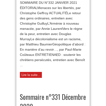
SOMMAIRE DU N°332 JANVIER 2021
n°332
Janvier
ÉDITORIALMenaces sur les libertés, par
2021
Christophe Geffroy ACTUALITÉLe retour
des gens ordinaires, entretien avec
Christophe GuilluyL’Arménie à nouveau
menacée, par Annie LaurentVers le règne
de la peur, entretien avec Douglas
MurrayLe décolonialisme est un racisme,
par Matthieu BaumierGéopolitique d’abord :
En manière d’au revoir…, par Paul-Marie
Coûteaux ENTRETIENAED : soutenir les
chrétiens persécutés, entretien avec Benoît
...
Lire la suite...
Sommaire n°331 Décembre