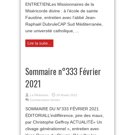
ENTRETIENLes Missionnaires de la
Miséricorde divine : à l’école de sainte
Faustine, entretien avec l’abbé Jean-
Raphaël DubruleCAP Sud Méditerranée,
une université catholique, ...
Lire la suite...
Sommaire n°333 Février
2021
La Rédaction
26 février 2021
sur
Commentaires fermés
Sommaire
SOMMAIRE DU N°333 FÉVRIER 2021
n°333
Février
ÉDITORIALL’indifférence, pire des maux,
2021
par Christophe Geffroy ACTUALITÉ« Un
clivage générationnel », entretien avec