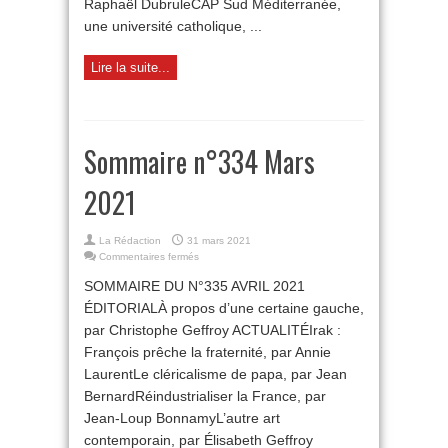
Raphaël DubruleCAP Sud Méditerranée,
une université catholique, ...
Lire la suite...
Sommaire n°334 Mars
2021
La Rédaction
31 mars 2021
sur
Commentaires fermés
Sommaire
SOMMAIRE DU N°335 AVRIL 2021
n°334
Mars
ÉDITORIALÀ propos d’une certaine gauche,
2021
par Christophe Geffroy ACTUALITÉIrak :
François prêche la fraternité, par Annie
LaurentLe cléricalisme de papa, par Jean
BernardRéindustrialiser la France, par
Jean-Loup BonnamyL’autre art
contemporain, par Élisabeth Geffroy