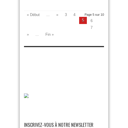
« Début
...
«
3
4
Page 5 sur 10
5
6
7
»
...
Fin »
INSCRIVEZ-VOUS À NOTRE NEWSLETTER