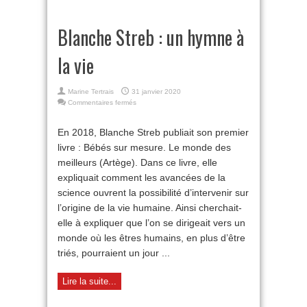
Blanche Streb : un hymne à
la vie
Marine Tertrais
31 janvier 2020
sur
Commentaires fermés
Blanche
Streb
En 2018, Blanche Streb publiait son premier
:
livre : Bébés sur mesure. Le monde des
un
hymne
meilleurs (Artège). Dans ce livre, elle
à
expliquait comment les avancées de la
la
vie
science ouvrent la possibilité d’intervenir sur
l’origine de la vie humaine. Ainsi cherchait-
elle à expliquer que l’on se dirigeait vers un
monde où les êtres humains, en plus d’être
triés, pourraient un jour ...
Lire la suite...