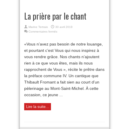
La prière par le chant
Marine Tertrais
30 avril 2019
sur
Commentaires fermés
La
prière
«Vous n’avez pas besoin de notre louange,
par
et pourtant c’est Vous qui nous inspirez à
le
chant
vous rendre grâce. Nos chants n’ajoutent
rien à ce que vous êtes, mais ils nous
rapprochent de Vous », récite le prêtre dans
la préface commune IV. Un cantique que
Thibault Fromant a fait sien au court d’un
pèlerinage au Mont-Saint-Michel. À cette
occasion, ce jeune ...
Lire la suite...