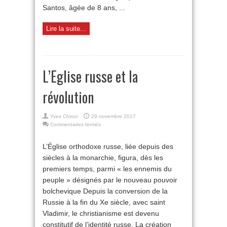
Santos, âgée de 8 ans, ...
Lire la suite...
L’Eglise russe et la
révolution
Yves Chiron
29 novembre 2017
sur
Commentaires fermés
L’Eglise
russe
L’Église orthodoxe russe, liée depuis des
et
siècles à la monarchie, figura, dès les
la
révolution
premiers temps, parmi « les ennemis du
peuple » désignés par le nouveau pouvoir
bolchevique Depuis la conversion de la
Russie à la fin du Xe siècle, avec saint
Vladimir, le christianisme est devenu
constitutif de l’identité russe. La création