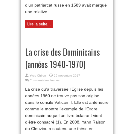
d’un patriarcat russe en 1589 avait marqué
une relative ...
Lire la suite...
La crise des Dominicains
(années 1940-1970)
Yves Chiron
25 novembre 2017
sur
Commentaires fermés
La
La crise qu’a traversée l’Église depuis les
crise
des
années 1960 ne trouve pas son origine
Dominicains
dans le concile Vatican II. Elle est antérieure
(années
comme le montre l’exemple de l’Ordre
1940-
1970)
dominicain auquel un livre éclairant vient
d’être consacré (1). En 2008, Yann Raison
du Cleuziou a soutenu une thèse en