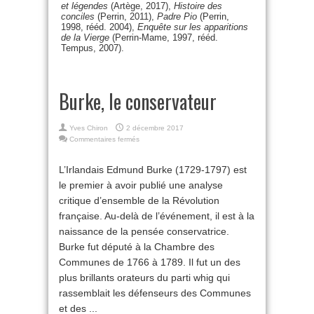
et légendes
(Artège, 2017),
Histoire des
conciles
(Perrin, 2011),
Padre Pio
(Perrin,
1998, rééd. 2004),
Enquête sur les apparitions
de la Vierge
(Perrin-Mame, 1997, rééd.
Tempus, 2007).
Burke, le conservateur
Yves Chiron
2 décembre 2017
sur
Commentaires fermés
Burke,
le
L’Irlandais Edmund Burke (1729-1797) est
conservateur
le premier à avoir publié une analyse
critique d’ensemble de la Révolution
française. Au-delà de l’événement, il est à la
naissance de la pensée conservatrice.
Burke fut député à la Chambre des
Communes de 1766 à 1789. Il fut un des
plus brillants orateurs du parti whig qui
rassemblait les défenseurs des Communes
et des ...