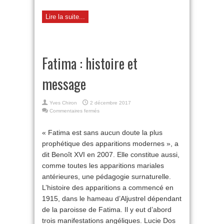
Lire la suite...
Fatima : histoire et
message
Yves Chiron
2 décembre 2017
sur
Commentaires fermés
Fatima
:
« Fatima est sans aucun doute la plus
histoire
prophétique des apparitions modernes », a
et
message
dit Benoît XVI en 2007. Elle constitue aussi,
comme toutes les apparitions mariales
antérieures, une pédagogie surnaturelle.
L’histoire des apparitions a commencé en
1915, dans le hameau d’Aljustrel dépendant
de la paroisse de Fatima. Il y eut d’abord
trois manifestations angéliques. Lucie Dos