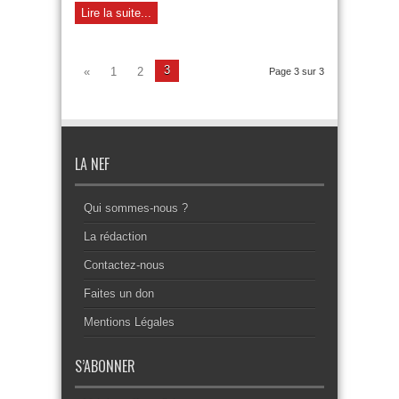
Lire la suite...
3
«
1
2
Page 3 sur 3
LA NEF
Qui sommes-nous ?
La rédaction
Contactez-nous
Faites un don
Mentions Légales
S’ABONNER