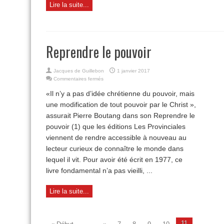
Lire la suite...
Reprendre le pouvoir
Jacques de Guillebon
1 janvier 2017
sur
Commentaires fermés
Reprendre
«Il n’y a pas d’idée chrétienne du pouvoir, mais
le
pouvoir
une modification de tout pouvoir par le Christ »,
assurait Pierre Boutang dans son Reprendre le
pouvoir (1) que les éditions Les Provinciales
viennent de rendre accessible à nouveau au
lecteur curieux de connaître le monde dans
lequel il vit. Pour avoir été écrit en 1977, ce
livre fondamental n’a pas vieilli, ...
Lire la suite...
11