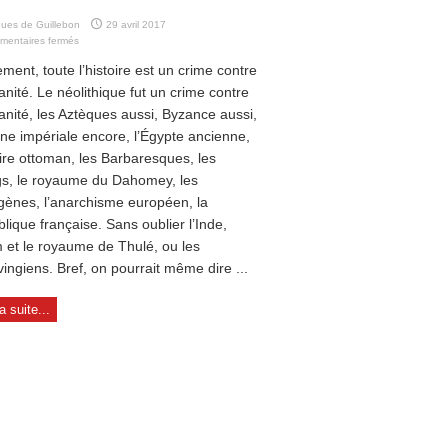
ues de Guillebon
29 avril 2017
sur
mentaires fermés
Conflit
ement, toute l’histoire est un crime contre
de
civilisation
anité. Le néolithique fut un crime contre
anité, les Aztèques aussi, Byzance aussi,
ine impériale encore, l’Égypte ancienne,
ire ottoman, les Barbaresques, les
gs, le royau­me du Dahomey, les
gènes, l’anarchisme européen, la
lique française. Sans oublier l’Inde,
am et le royaume de Thulé, ou les
ingiens. Bref, on pourrait même dire ...
la suite...