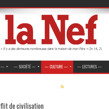
E —
— SOCIÉTÉ —
— CULTURE —
— LECTURES —
flit de civilisation