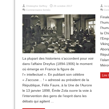
Christophe Geffroy
26 octobre 2017
Jacq
sur
Commentaires fermés
Com
Histoire
Final
des
intellectuels
l’hum
l’hum
la Ch
l’Emp
Vikin
Abori
Répub
La plupart des historiens s’accordent pour voir
l’isl
dans l’affaire Dreyfus (1894-1906) le moment
Mérov
où émerge en France la figure de
l’« intellectuel ». En publiant son célèbre
Lire 
« J’accuse… ! » adressé au président de la
République, Félix Faure, à la Une de l’Aurore
le 13 janvier 1898, Émile Zola ouvre la voie à
l’intervention des gens de l’esprit dans les
débats qui agitent ...