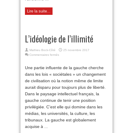
Lire la suite...
L’idéologie de l’illimité
Mathieu Bock-Côté
25 novembre 2017
sur
Commentaires fermés
L’idéologie
de
Une partie influente de la gauche cherche
l’illimité
dans les lois « sociétales » un changement
de civilisation où la notion même de limite
aurait disparu pour toujours plus de liberté.
Dans le paysage intellectuel français, la
gauche continue de tenir une position
privilégiée. C’est elle qui domine dans les
médias, les universités, la culture, les
tribunaux. La gauche est globalement
acquise à ...