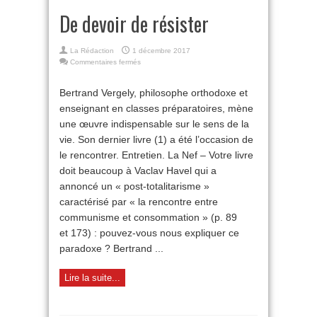
De devoir de résister
La Rédaction
1 décembre 2017
sur
Commentaires fermés
De
devoir
Bertrand Vergely, philosophe orthodoxe et
de
enseignant en classes préparatoires, mène
résister
une œuvre indispensable sur le sens de la
vie. Son dernier livre (1) a été l’occasion de
le rencontrer. Entretien. La Nef – Votre livre
doit beaucoup à Vaclav Havel qui a
annoncé un « post-totalitarisme »
caractérisé par « la rencontre entre
communisme et consommation » (p. 89
et 173) : pouvez-vous nous expliquer ce
paradoxe ? Bertrand ...
Lire la suite...