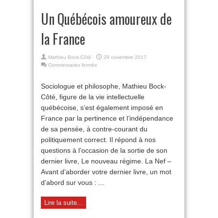
Un Québécois amoureux de
la France
Mathieu Bock-Côté
29 novembre 2017
sur
Commentaires fermés
Un
Québécois
Sociologue et philosophe, Mathieu Bock-
amoureux
Côté, figure de la vie intellectuelle
de
la
québécoise, s’est également imposé en
France
France par la pertinence et l’indépendance
de sa pensée, à contre-courant du
politiquement correct. Il répond à nos
questions à l’occasion de la sortie de son
dernier livre, Le nouveau régime. La Nef –
Avant d’aborder votre dernier livre, un mot
d’abord sur vous : ...
Lire la suite...