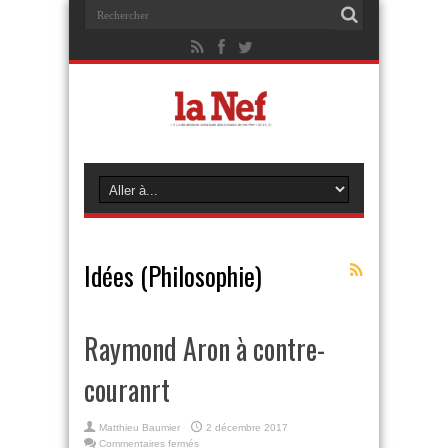
Idées (Philosophie)
Raymond Aron à contre-
couranrt
Matthieu Baumier
2 décembre 2017
sur
Commentaires fermés