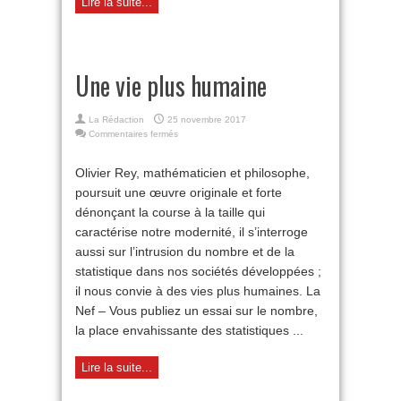
Lire la suite...
Une vie plus humaine
La Rédaction
25 novembre 2017
sur
Commentaires fermés
Une
vie
Olivier Rey, mathématicien et philosophe,
plus
poursuit une œuvre originale et forte
humaine
dénonçant la course à la taille qui
caractérise notre modernité, il s’interroge
aussi sur l’intrusion du nombre et de la
statistique dans nos sociétés développées ;
il nous convie à des vies plus humaines. La
Nef – Vous publiez un essai sur le nombre,
la place envahissante des statistiques ...
Lire la suite...