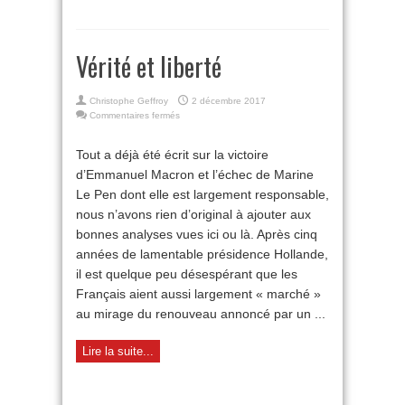
Vérité et liberté
Christophe Geffroy
2 décembre 2017
sur
Commentaires fermés
Vérité
et
Tout a déjà été écrit sur la victoire
liberté
d’Emmanuel Macron et l’échec de Marine
Le Pen dont elle est largement responsable,
nous n’avons rien d’original à ajouter aux
bonnes analyses vues ici ou là. Après cinq
années de lamentable présidence Hollande,
il est quelque peu désespérant que les
Français aient aussi largement « marché »
au mirage du renouveau annoncé par un ...
Lire la suite...