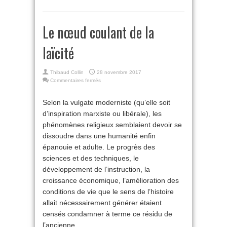
Le nœud coulant de la
laïcité
Thibaud Collin
28 novembre 2017
sur
Commentaires fermés
Le
nœud
Selon la vulgate moderniste (qu’elle soit
coulant
d’inspiration marxiste ou libérale), les
de
la
phénomènes religieux semblaient devoir se
laïcité
dissoudre dans une humanité enfin
épanouie et adulte. Le progrès des
sciences et des techniques, le
développement de l’instruction, la
croissance économique, l’amélioration des
conditions de vie que le sens de l’histoire
allait nécessairement générer étaient
censés condamner à terme ce résidu de
l’ancienne ...