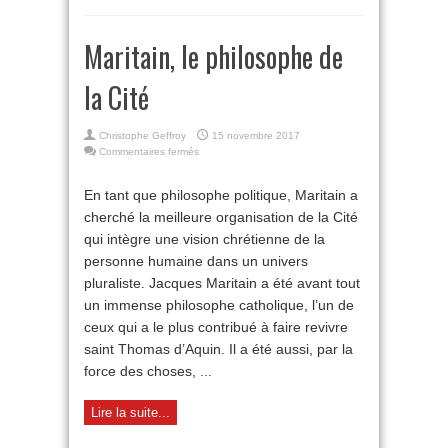
Maritain, le philosophe de
la Cité
Christophe Geffroy
15 novembre 2017
sur
Commentaires fermés
Maritain,
le
En tant que philosophe politique, Maritain a
philosophe
cherché la meilleure organisation de la Cité
de
la
qui intègre une vision chrétienne de la
Cité
personne humaine dans un univers
pluraliste. Jacques Maritain a été avant tout
un immense philosophe catholique, l’un de
ceux qui a le plus contribué à faire revivre
saint Thomas d’Aquin. Il a été aussi, par la
force des choses, ...
Lire la suite...