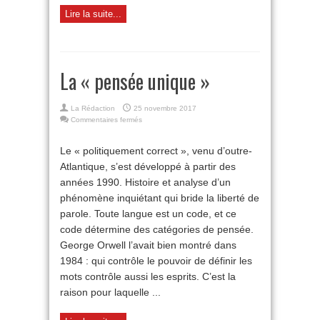
Lire la suite...
La « pensée unique »
La Rédaction
25 novembre 2017
sur
Commentaires fermés
La
«
Le « politiquement correct », venu d’outre-
pensée
Atlantique, s’est développé à partir des
unique
»
années 1990. Histoire et analyse d’un
phénomène inquiétant qui bride la liberté de
parole. Toute langue est un code, et ce
code détermine des catégories de pensée.
George Orwell l’avait bien montré dans
1984 : qui contrôle le pouvoir de définir les
mots contrôle aussi les esprits. C’est la
raison pour laquelle ...