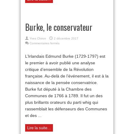
Burke, le conservateur
Yves Chiron
2 décembre 2017
sur
Commentaires fermés
Burke,
le
L’Irlandais Edmund Burke (1729-1797) est
conservateur
le premier à avoir publié une analyse
critique d’ensemble de la Révolution
française. Au-delà de l’événement, il est à la
naissance de la pensée conservatrice.
Burke fut député à la Chambre des
Communes de 1766 à 1789. Il fut un des
plus brillants orateurs du parti whig qui
rassemblait les défenseurs des Communes
et des ...
Lire la suite...