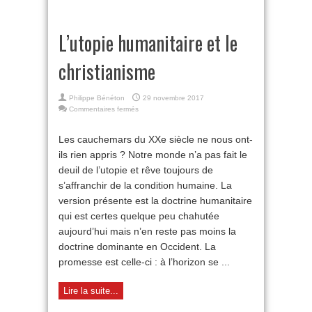
L’utopie humanitaire et le
christianisme
Philippe Bénéton
29 novembre 2017
sur
Commentaires fermés
L’utopie
humanitaire
Les cauchemars du XXe siècle ne nous ont-
et
ils rien appris ? Notre monde n’a pas fait le
le
christianisme
deuil de l’utopie et rêve toujours de
s’affranchir de la condition humaine. La
version présente est la doctrine humanitaire
qui est certes quelque peu chahutée
aujourd’hui mais n’en reste pas moins la
doctrine dominante en Occident. La
promesse est celle-ci : à l’horizon se ...
Lire la suite...