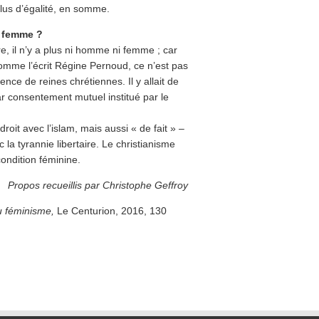
plus d’égalité, en somme.
a femme ?
libre, il n’y a plus ni homme ni femme ; car
Comme l’écrit Régine Pernoud, ce n’est pas
ence de reines chrétiennes. Il y allait de
ar consentement mutuel institué par le
oit avec l’islam, mais aussi « de fait » –
a tyrannie libertaire. Le christianisme
ondition féminine.
Propos recueillis par Christophe Geffroy
u féminisme,
Le Centurion, 2016, 130