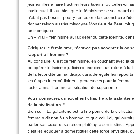
jeunes filles à faire fructifier leurs talents, où celles-ci f
intellectuel. Il faut bien que le féminisme se soit nourri d
n’était pas besoin, pour y remédier, de déconstruire l’ide
donner raison au très misogyne Monsieur de Beauvoir qui
antinomiques.
Un « vrai » féminisme aurait défendu cette identité, dan
Critiquer le féminisme, n’est-ce pas accepter la con
rapport à l’homme ?
Au contraire. C’est ce féminisme, en couchant avec la 
prospérer le laxisme judiciaire (induisant un retour à la loi
de la fécondité un handicap, qui a dérégulé les rappor
les étapes intermédiaires – protectrices pour la femme –
facto, a mis l’homme en situation de supériorité.
Vous consacrez un excellent chapitre à la galanterie 
de la civilisation ?
Bien sûr ! La galanterie est la fine pointe de la civilisatio
femme a dit non à un homme, et que celui-ci, qui aurait 
parler son cœur et sa raison plutôt que son instinct. App
c’est les éduquer à domestiquer cette force physique, qui