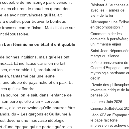
du coupable de mensonge par diversion :
Résister à l’euthanasie
, sur des chiures de mouches quand des
avec les « armes de
es avoir convaincues qu’il fallait
vie » de la foi
 à étouffer, pour trouver le bonheur.
Allemagne : une Église
en décomposition ?
 fracasse contre l’islam. Mais il laisse sur
nt déboussolée.
Comment aider les
convertis à persévérer,
n bon féminisme ou était-il critiquable
un immense enjeu
Saint Jean Népomucèn
martyr du silence
e bonnes intuitions, mais qu’elles ont
90ème anniversaire de 
xact. Et inefficace car si on ne fait
Guerre d’Espagne : un
ses, me semble-t-il, produiront les
mythologie partisane e
arien, fantasmé par une jeune
déclin
e, une utopie de pays riche et en paix. Et
L’ivraie des philosophe
es qu’il s’effondre.
inventaire critique de la
sa source, on le sait, dans l’enfance de
pensée 68
r son père qu’elle a un « cerveau
Lectures Juin 2026
», elle se convainc qu’elle pourrait être
Cinéma Juillet-Août 20
utandis, du « Les garçons et Guillaume à
Léon XIV en Espagne 
n est devenu une mauvaise idéologie.
le pape fait forte
impression et achève 
t d’une époque qui ne portait guère les