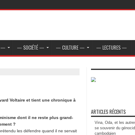
E —
— SOCIÉTÉ —
— CULTURE —
— LECTURES —
vard Voltaire et tient une chronique à
ARTICLES RÉCENTS
minisme dont il ne reste plus grand-
Vina, Oda, et les autre
lement ?
se souvenir du génoci
rétendu les défendre quand il ne servait
cambodgien