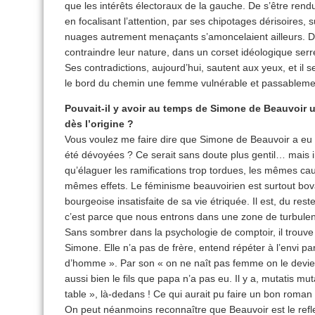
que les intérêts électoraux de la gauche. De s’être ren
en focalisant l’attention, par ses chipotages dérisoires
nuages autrement menaçants s’amoncelaient ailleurs. De l
contraindre leur nature, dans un corset idéologique serré
Ses contradictions, aujourd’hui, sautent aux yeux, et il se
le bord du chemin une femme vulnérable et passableme
Pouvait-il y avoir au temps de Simone de Beauvoir u
dès l’origine ?
Vous voulez me faire dire que Simone de Beauvoir a eu d
été dévoyées ? Ce serait sans doute plus gentil… mais ine
qu’élaguer les ramifications trop tordues, les mêmes cau
mêmes effets. Le féminisme beauvoirien est surtout bov
bourgeoise insatisfaite de sa vie étriquée. Il est, du rest
c’est parce que nous entrons dans une zone de turbulenc
Sans sombrer dans la psychologie de comptoir, il trouve 
Simone. Elle n’a pas de frère, entend répéter à l’envi pa
d’homme ». Par son « on ne naît pas femme on le devient 
aussi bien le fils que papa n’a pas eu. Il y a, mutatis m
table », là-dedans ! Ce qui aurait pu faire un bon roma
On peut néanmoins reconnaître que Beauvoir est le refle