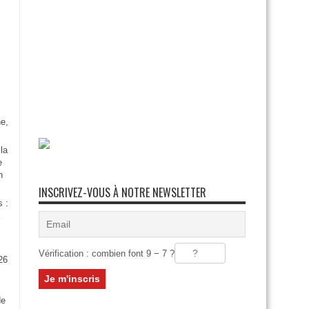
e,
la
e
n
INSCRIVEZ-VOUS À NOTRE NEWSLETTER
s :
Vérification : combien font 9 − 7 ?
26
:
de