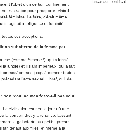
lancer son pontificat
aisaient l’objet d’un certain confinement
’une frustration pour prospérer. Mais il
ntité féminine. Le faire, c’était même
 imaginait intelligence et féminité
s toutes ses acceptions.
dition subalterne de la femme par
gauche (comme Simone !), qui a laissé
 la jungle) et l’islam impérieux, qui a fait
ts hommes/femmes jusqu’à écraser toutes
 précédant l’acte sexuel… bref, qui, de
: son recul ne manifeste-t-il pas celui
n. La civilisation est née le jour où une
pu la contraindre, y a renoncé, laissant
rendre la galanterie aux petits garçons
 fait défaut aux filles, et même à la