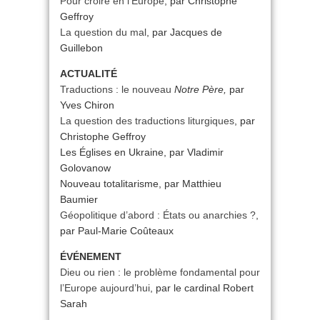
Pour croire en l’Europe
, par Christophe
Geffroy
La question du mal
, par Jacques de
Guillebon
ACTUALITÉ
Traductions : le nouveau
Notre Père,
par
Yves Chiron
La question des traductions liturgiques
, par
Christophe Geffroy
Les Églises en Ukraine, par Vladimir
Golovanow
Nouveau totalitarisme, par Matthieu
Baumier
Géopolitique d’abord : États ou anarchies ?
,
par Paul-Marie Coûteaux
ÉVÉNEMENT
Dieu ou rien : le problème fondamental pour
l’Europe aujourd’hui
, par le cardinal Robert
Sarah