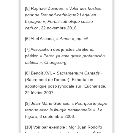
[5]
Raphaël Zbinden, «
Voler des hosties
pour de l’art anti-catholique? Légal en
Espagne
»,
Portail catholique suisse
cath.ch
, 22 novembre 2016.
[6]
Abel Azcona, «
Amen
»,
op. cit.
[7]
Association des juristes chrétiens,
pétition «
Paren ya esta grave profanación
pública
»,
Change.org
.
[8]
Benoît XVI, «
Sacramentum Caritatis
»
(Sacrement de l’amour), Exhortation
apostolique post-synodale sur l’Eucharistie,
22 février 2007
[9]
Jean-Marie Guénois, «
Pourquoi le pape
renoue avec la liturgie traditionnelle
»,
Le
Figaro
, 8 septembre 2008.
[10]
Voir par exemple : Mgr Juan Rodolfo