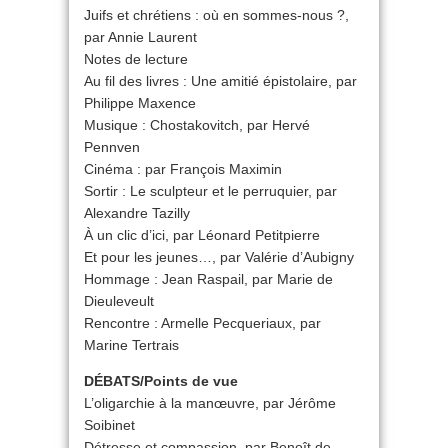
Juifs et chrétiens : où en sommes-nous ?,
par Annie Laurent
Notes de lecture
Au fil des livres : Une amitié épistolaire, par
Philippe Maxence
Musique : Chostakovitch, par Hervé
Pennven
Cinéma : par François Maximin
Sortir : Le sculpteur et le perruquier, par
Alexandre Tazilly
À un clic d’ici, par Léonard Petitpierre
Et pour les jeunes…, par Valérie d’Aubigny
Hommage : Jean Raspail, par Marie de
Dieuleveult
Rencontre : Armelle Pecqueriaux, par
Marine Tertrais
DÉBATS/Points de vue
L’oligarchie à la manœuvre, par Jérôme
Soibinet
Détresse et compassion, par Benoît de