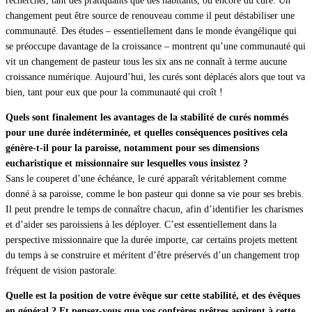
rechercher, tant des pratiquants que des habitants, ou encore du curé. Un
changement peut être source de renouveau comme il peut déstabiliser une
communauté. Des études – essentiellement dans le monde évangélique qui
se préoccupe davantage de la croissance – montrent qu’une communauté qui
vit un changement de pasteur tous les six ans ne connaît à terme aucune
croissance numérique. Aujourd’hui, les curés sont déplacés alors que tout va
bien, tant pour eux que pour la communauté qui croît !
Quels sont finalement les avantages de la stabilité de curés nommés
pour une durée indéterminée, et quelles conséquences positives cela
génère-t-il pour la paroisse, notamment pour ses dimensions
eucharistique et missionnaire sur lesquelles vous insistez ?
Sans le couperet d’une échéance, le curé apparaît véritablement comme
donné à sa paroisse, comme le bon pasteur qui donne sa vie pour ses brebis.
Il peut prendre le temps de connaître chacun, afin d’identifier les charismes
et d’aider ses paroissiens à les déployer. C’est essentiellement dans la
perspective missionnaire que la durée importe, car certains projets mettent
du temps à se construire et méritent d’être préservés d’un changement trop
fréquent de vision pastorale.
Quelle est la position de votre évêque sur cette stabilité, et des évêques
en général ? Et pensez-vous que vos confrères prêtres aspirent à cette