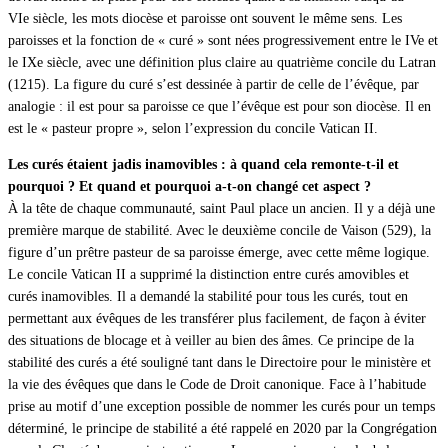
VIe siècle, les mots diocèse et paroisse ont souvent le même sens. Les
paroisses et la fonction de « curé » sont nées progressivement entre le IVe et
le IXe siècle, avec une définition plus claire au quatrième concile du Latran
(1215). La figure du curé s’est dessinée à partir de celle de l’évêque, par
analogie : il est pour sa paroisse ce que l’évêque est pour son diocèse. Il en
est le « pasteur propre », selon l’expression du concile Vatican II.
Les curés étaient jadis inamovibles : à quand cela remonte-t-il et
pourquoi ? Et quand et pourquoi a-t-on changé cet aspect ?
À la tête de chaque communauté, saint Paul place un ancien. Il y a déjà une
première marque de stabilité. Avec le deuxième concile de Vaison (529), la
figure d’un prêtre pasteur de sa paroisse émerge, avec cette même logique.
Le concile Vatican II a supprimé la distinction entre curés amovibles et
curés inamovibles. Il a demandé la stabilité pour tous les curés, tout en
permettant aux évêques de les transférer plus facilement, de façon à éviter
des situations de blocage et à veiller au bien des âmes. Ce principe de la
stabilité des curés a été souligné tant dans le Directoire pour le ministère et
la vie des évêques que dans le Code de Droit canonique. Face à l’habitude
prise au motif d’une exception possible de nommer les curés pour un temps
déterminé, le principe de stabilité a été rappelé en 2020 par la Congrégation