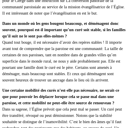
pour le Clergé dans une instruction sur La conversion pastorale de la
communauté paroissiale au service de la mission évangélisatrice de l’Église.
Il est intéressant de noter que l’évangélisation en est le but.
Dans un monde où les gens bougent beaucoup, et déménagent donc
souvent, pourquoi est-il important qu’un curé soit stable, si les familles
qu’il suit ne le sont pas elles-mêmes ?
Quand tout bouge, il est nécessaire d’avoir des repères stables ! Il importe
avant tout de comprendre que la paroisse est une communauté. La taille de
certaines de nos paroisses, tant en nombre dans de grandes villes qu’en
superficie dans le monde rural, ne nous y aide probablement pas. Elle est
pourtant une famille dont le curé est le père. Certains sont amenés à
déménager, mais beaucoup sont stables. Et ceux qui déménagent sont
souvent heureux de trouver un ancrage dans le lieu où ils arrivent.
Une certaine mobilité des curés n’est-elle pas nécessaire, ne serait-ce
que pour pouvoir les déplacer lorsque cela se passe mal dans une
paroisse, et cette mobilité ne peut-elle être source de renouveau ?
Dans sa sagesse, l’Église prévoit que cela peut mal se passer. Un curé peut
être transféré, révoqué ou peut démissionner. Notons que la stabilité
souhaitée se distingue de l’inamovibilité. C’est le bien des âmes qu’il faut