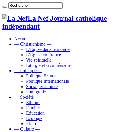
La Nef Journal catholique
indépendant
Accueil
— Christianisme —
L’Eglise dans le monde
L’Eglise en France
Vie spirituelle
Liturgie et œcuménisme
— Politique —
Politique France
Politique Internationale
Social, économie
Immigration
— Société —
Ethique
Famille
Education
Ecologie
Islam
— Culture —