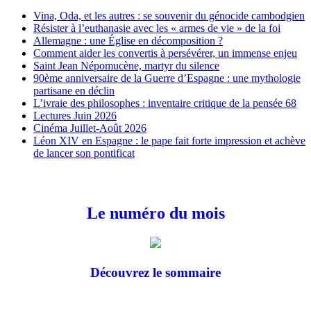
Vina, Oda, et les autres : se souvenir du génocide cambodgien
Résister à l’euthanasie avec les « armes de vie » de la foi
Allemagne : une Église en décomposition ?
Comment aider les convertis à persévérer, un immense enjeu
Saint Jean Népomucène, martyr du silence
90ème anniversaire de la Guerre d’Espagne : une mythologie
partisane en déclin
L’ivraie des philosophes : inventaire critique de la pensée 68
Lectures Juin 2026
Cinéma Juillet-Août 2026
Léon XIV en Espagne : le pape fait forte impression et achève
de lancer son pontificat
Le numéro du mois
Découvrez le sommaire