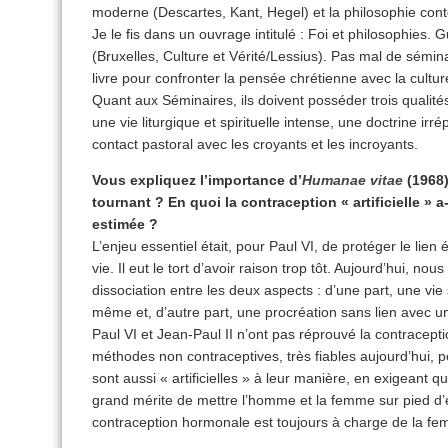
moderne (Descartes, Kant, Hegel) et la philosophie con
Je le fis dans un ouvrage intitulé : Foi et philosophies.
(Bruxelles, Culture et Vérité/Lessius). Pas mal de sémi
livre pour confronter la pensée chrétienne avec la cultu
Quant aux Séminaires, ils doivent posséder trois qualités 
une vie liturgique et spirituelle intense, une doctrine irr
contact pastoral avec les croyants et les incroyants.
Vous expliquez l’importance d’
Humanae vitae
(1968)
tournant ? En quoi la contraception « artificielle » a
estimée ?
L’enjeu essentiel était, pour Paul VI, de protéger le lien 
vie. Il eut le tort d’avoir raison trop tôt. Aujour­d’hui, n
dissociation entre les deux aspects : d’une part, une vie 
même et, d’autre part, une procréation sans lien avec u
Paul VI et Jean-Paul II n’ont pas réprouvé la contraception
méthodes non contraceptives, très fiables aujourd’hui, 
sont aussi « artificielles » à leur manière, en exigeant q
grand mérite de mettre l’homme et la femme sur pied d’ég
contraception hormonale est toujours à charge de la 