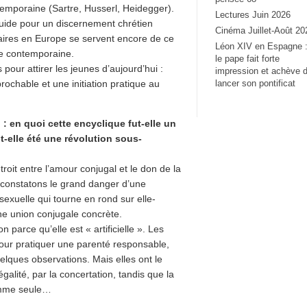
temporaine (Sartre, Husserl, Heidegger).
Lectures Juin 2026
 Guide pour un discernement chrétien
Cinéma Juillet-Août 20
naires en Europe se servent encore de ce
Léon XIV en Espagne 
re contemporaine.
le pape fait forte
pour attirer les jeunes d’aujourd’hui :
impression et achève 
éprochable et une initiation pratique au
lancer son pontificat
 : en quoi cette encyclique fut-elle un
-t-elle été une révolution sous-
étroit entre l’amour conjugal et le don de la
ous constatons le grand danger d’une
sexuelle qui tourne en rond sur elle-
ne union conjugale concrète.
 parce qu’elle est « artificielle ». Les
pour pratiquer une parenté responsable,
uelques observations. Mais elles ont le
alité, par la concertation, tandis que la
femme seule…