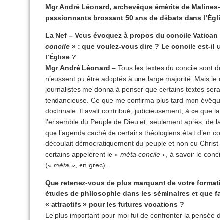
Mgr André Léonard, archevêque émérite de Malines-
passionnants brossant 50 ans de débats dans l’Égli
La Nef – Vous évoquez à propos du concile Vatican 
concile
» : que voulez-vous dire ? Le concile est-il
l’Église ?
Mgr André Léonard –
Tous les textes du concile sont do
n’eussent pu être adoptés à une large majorité. Mais le 
journalistes me donna à penser que certains textes sera
tendancieuse. Ce que me confirma plus tard mon évêqu
doctrinale. Il avait contribué, judicieusement, à ce que la
l’ensemble du Peuple de Dieu et, seulement après, de la 
que l’agenda caché de certains théologiens était d’en c
découlait démocratiquement du peuple et non du Christ 
certains appelèrent le «
méta-concile
», à savoir le conc
(«
méta
», en grec).
Que retenez-vous de plus marquant de votre format
études de philosophie dans les séminaires et que fa
« attractifs » pour les futures vocations ?
Le plus important pour moi fut de confronter la pensée