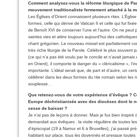
Comment analysez-vous la réforme liturgique de Paul
mouvement traditionaliste fermement attaché à la me
Les Églises d’Orient connaissent plusieurs rites. L’Églis
formes, celle qui dérive de Vatican II et celle qui fut fixé
de Benoît XVI de conserver l’une et l’autre. On ne peut pa
saintes vies et attire toujours aujourd’hui des catholique
chant grégorien. Le nouveau missel est parfaitement cor
très riche liturgie de la Parole. Célébré le plus souvent 
(ce qui n’a pas été voulu par le concile et n’avait jamais
en Orient), il comporte le danger du « cléricalisme », l’in
importante. L’idéal serait que, de part et d’autre, un ce
célébrer dans les deux formes du rite romain selon les 
souplesse…
Que retenez-vous de votre expérience d’évêque ? 
Europe déchristianisée avec des diocèses dont le no
cesse de baisser ?
Je n’ai pas de leçons à donner. Mais je fus bien inspiré 
demandait aux évêques : la visite régulière de toutes l
d’épiscopat (19 à Namur et 6 à Bruxelles), j’ai passé prè
habitant sur place, tous les doyennés et presque toutes