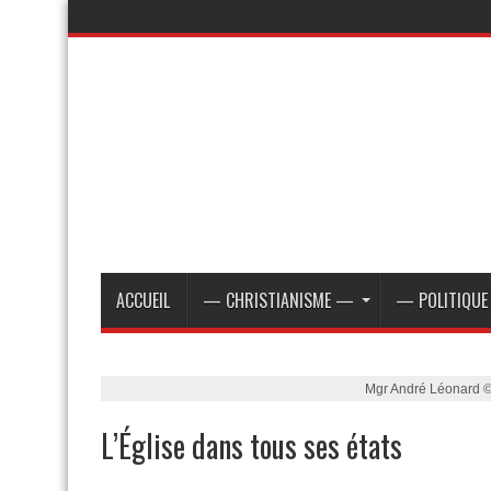
ACCUEIL
— CHRISTIANISME —
— POLITIQU
Mgr André Léonard 
L’Église dans tous ses états