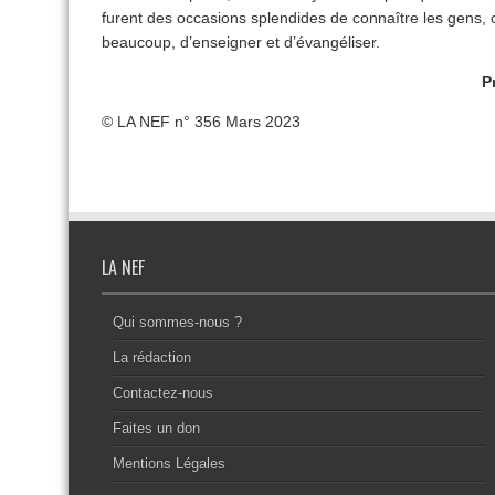
furent des occasions splendides de connaître les gens, 
beaucoup, d’enseigner et d’évangéliser.
P
© LA NEF n° 356 Mars 2023
LA NEF
Qui sommes-nous ?
La rédaction
Contactez-nous
Faites un don
Mentions Légales