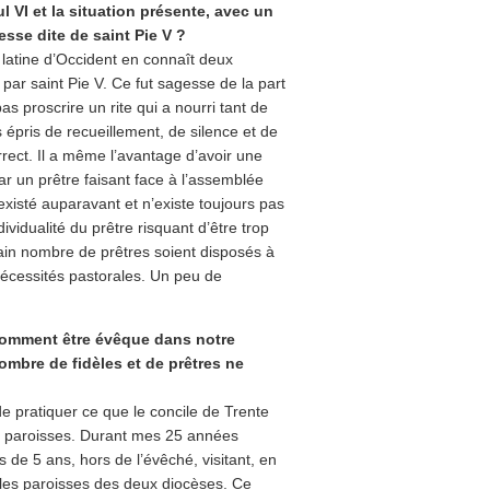
 VI et la situation présente, avec un
sse dite de saint Pie V ?
e latine d’Occident en connaît deux
e par saint Pie V. Ce fut sagesse de la part
s proscrire un rite qui a nourri tant de
s épris de recueillement, de silence et de
rect. Il a même l’avantage d’avoir une
par un prêtre faisant face à l’assemblée
 existé auparavant et n’existe toujours pas
dividualité du prêtre risquant d’être trop
rtain nombre de prêtres soient disposés à
nécessités pastorales. Un peu de
Comment être évêque dans notre
mbre de fidèles et de prêtres ne
de pratiquer ce que le concile de Trente
es paroisses. Durant mes 25 années
s de 5 ans, hors de l’évêché, visitant, en
 les paroisses des deux diocèses. Ce