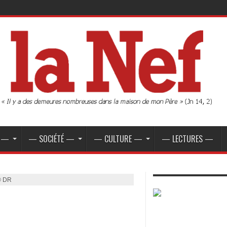
E —
— SOCIÉTÉ —
— CULTURE —
— LECTURES —
© DR