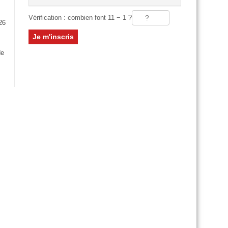
Vérification : combien font 11 − 1 ?
26
:
de