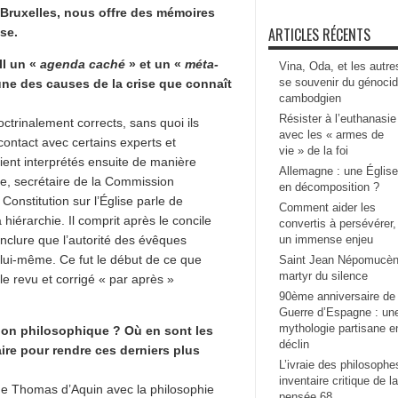
Bruxelles, nous offre des mémoires
ARTICLES RÉCENTS
se.
II un «
agenda caché
» et un «
méta-
Vina, Oda, et les autre
se souvenir du génoci
 une des causes de la crise que connaît
cambodgien
Résister à l’euthanasie
ctrinalement corrects, sans quoi ils
avec les « armes de
contact avec certains experts et
vie » de la foi
ient interprétés ensuite de manière
Allemagne : une Église
e, secrétaire de la Commission
en décomposition ?
 Constitution sur l’Église parle de
Comment aider les
hiérarchie. Il comprit après le concile
convertis à persévérer,
onclure que l’autorité des évêques
un immense enjeu
lui-même. Ce fut le début de ce que
Saint Jean Népomucèn
martyr du silence
ile revu et corrigé « par après »
90ème anniversaire de 
Guerre d’Espagne : un
mythologie partisane e
ion philosophique ? Où en sont les
déclin
ire pour rendre ces derniers plus
L’ivraie des philosophe
inventaire critique de la
 de Thomas d’Aquin avec la philosophie
pensée 68