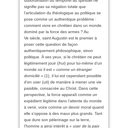
subordination du temporel au spirituel ne
signifie pas sa négation totale que
l’articulation du théologique au politique se
pose comme un authentique problème :
comment vivre en chrétien dans un monde
dominé par la force des armes ? Au
Ve siècle, saint Augustin est le premier à
poser cette question de façon
authentiquement philosophique, sinon
politique. À ses yeux, si le chrétien ne peut
légitimement jouir (
frui
) pour lui-même d’un
monde où il est «
comme un étranger
domicilié
» (1), il lui est cependant possible
d’en user (
uti
) de manière à mener une vie
paisible, consacrée au Christ. Dans cette
perspective, la force apparaît comme un
expédient légitime dans l’attente du monde
à venir, voire comme un devoir moral quand
elle s’oppose à des maux plus grands. Tant
que dure son pèlerinage sur la terre,
l’homme a ainsi intérêt à «
user de la paix