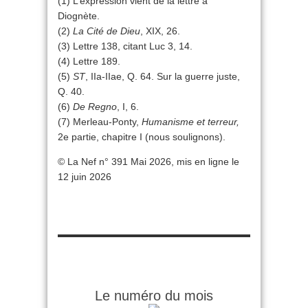
(1) L’expression vient de la lettre à
Diognète.
(2)
La Cité de Dieu
, XIX, 26.
(3) Lettre 138, citant Luc 3, 14.
(4) Lettre 189.
(5)
ST
, IIa-IIae, Q. 64. Sur la guerre juste,
Q. 40.
(6)
De Regno
, I, 6.
(7) Merleau-Ponty,
Humanisme et terreur,
2e partie, chapitre I (nous soulignons).
© La Nef n° 391 Mai 2026, mis en ligne le
12 juin 2026
Le numéro du mois