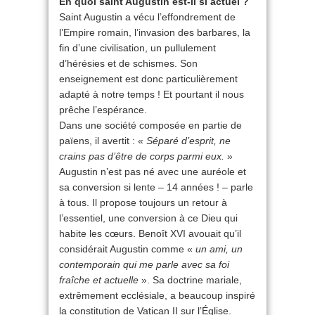
En quoi saint Augustin est-il si actuel ?
Saint Augustin a vécu l’effondrement de
l’Empire romain, l’invasion des barbares, la
fin d’une civilisation, un pullulement
d’hérésies et de schismes. Son
enseignement est donc particulièrement
adapté à notre temps ! Et pourtant il nous
prêche l’espérance.
Dans une société composée en partie de
païens, il avertit : «
Séparé d’esprit, ne
crains pas d’être de corps parmi eux.
»
Augustin n’est pas né avec une auréole et
sa conversion si lente – 14 années ! – parle
à tous. Il propose toujours un retour à
l’essentiel, une conversion à ce Dieu qui
habite les cœurs. Benoît XVI avouait qu’il
considérait Augustin comme «
un ami, un
contemporain qui me parle avec sa foi
fraîche et actuelle
». Sa doctrine mariale,
extrêmement ecclésiale, a beaucoup inspiré
la constitution de Vatican II sur l’Église.