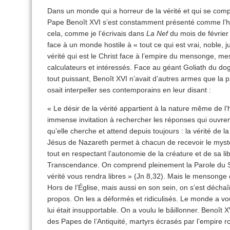
Dans un monde qui a horreur de la vérité et qui se compl
Pape Benoît XVI s’est constamment présenté comme l’hum
cela, comme je l’écrivais dans
La Nef
du mois de février 
face à un monde hostile à « tout ce qui est vrai, noble, j
vérité qui est le Christ face à l’empire du mensonge, me
calculateurs et intéressés. Face au géant Goliath du d
tout puissant, Benoît XVI n’avait d’autres armes que l
osait interpeller ses contemporains en leur disant :
« Le désir de la vérité appartient à la nature même de l
immense invitation à rechercher les réponses qui ouvre
qu’elle cherche et attend depuis toujours : la vérité de l
Jésus de Nazareth permet à chacun de recevoir le myst
tout en respectant l’autonomie de la créature et de sa lib
Transcendance. On comprend pleinement la Parole du Sei
vérité vous rendra libres » (Jn 8,32). Mais le mensonge 
Hors de l’Église, mais aussi en son sein, on s’est décha
propos. On les a déformés et ridiculisés. Le monde a vo
lui était insupportable. On a voulu le bâillonner. Benoît 
des Papes de l’Antiquité, martyrs écrasés par l’empir