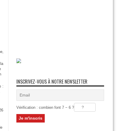
e,
la
e
n
INSCRIVEZ-VOUS À NOTRE NEWSLETTER
s :
Vérification : combien font 7 − 6 ?
26
:
de