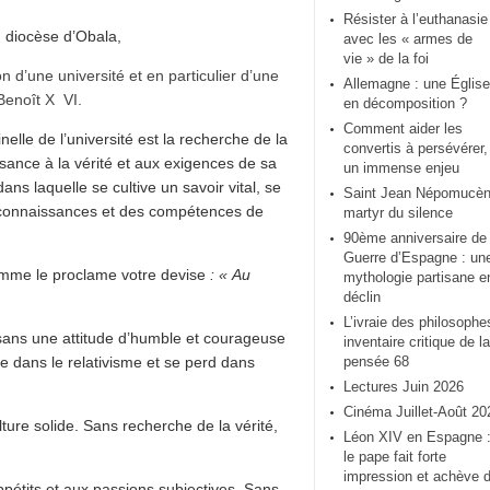
Résister à l’euthanasie
u diocèse d’Obala,
avec les « armes de
vie » de la foi
on d’une université et en particulier d’une
Allemagne : une Église
Benoît X VI.
en décomposition ?
Comment aider les
inelle de l’université est la recherche de la
convertis à persévérer,
issance à la vérité et aux exigences de sa
un immense enjeu
ns laquelle se cultive un savoir vital, se
Saint Jean Népomucèn
s connaissances et des compétences de
martyr du silence
90ème anniversaire de 
Guerre d’Espagne : un
omme le proclame votre devise
: « Au
mythologie partisane e
déclin
L’ivraie des philosophe
, sans une attitude d’humble et courageuse
inventaire critique de la
e dans le relativisme et se perd dans
pensée 68
Lectures Juin 2026
Cinéma Juillet-Août 20
ulture solide. Sans recherche de la vérité,
Léon XIV en Espagne 
le pape fait forte
impression et achève 
ppétits et aux passions subjectives. Sans