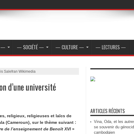
E —
— SOCIÉTÉ —
— CULTURE —
— LECTURES —
is Salefran Wikimedia
ion d’une université
ARTICLES RÉCENTS
es, religieux, religieuses et laïcs de
Vina, Oda, et les autre
la (Cameroun), sur le thème suivant :
se souvenir du génoci
ère de l’enseignement de Benoît XVI
»
cambodgien