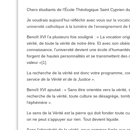
Chers étudiants de l’École Théologique Saint Cyprien d
Je voudrais aujourd’hui réfléchir avec vous sur
la vocati
université catholique à la lumière de l’enseignement de 
Benoît XVI l’a plusieurs fois souligné : « La vocation orig
vérité, de toute la vérité de notre être. Et avec son obé
connaissance, l’université devient une école d’humanitéda
forgent de hautes personnalités et se transmettent de
valeur »
[1]
.
La recherche de la vérité est donc votre programme, c
service de la Vérité et de la Justice ».
Benoît XVI ajoutait : « Sans être orientée vers la vérité
recherche de la vérité, toute culture se désagrège, tomb
l’éphémère ».
Le sens de la Vérité est la pierre qui doit fonder toute c
on ne peut s’appuyer sur rien. Tout devient liquide.
Sans l’objectivité de la vérité, nous sommes livrés aux a