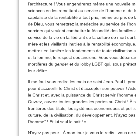
l’architecture ! Vous engendrerez même une nouvelle ma
sciences en les remettant au service de l’homme et de la
capitaliste de la rentabilité à tout prix, même au prix de
de Dieu, vous remettrez la médecine au service de l’hom
sorciers qui veulent combattre la fécondité des familles
service de la vie en la libérant de la culture de mort qui 
mère et les vieillards inutiles à la rentabilité économiq
mettrez en lumière les fondements de toute civilisation 
et la femme, le respect des anciens. Vous vous débarras
mortifères du
gender
et du lobby LGBT qui, sous prétext
leur délire.
Il me faut vous redire les mots de saint Jean-Paul II pr
peur d’accueillir le Christ et d’accepter son pouvoir ! Ai
le Christ et, avec la puissance du Christ servir l’homme 
Ouvrez, ouvrez toutes grandes les portes au Christ ! À s
frontières des États, les systèmes économiques et poli
culture, de la civilisation, du développement. N’ayez pas 
l’homme” ! Et lui seul le sait ! »
N’ayez pas peur ! À mon tour je vous le redis : vous ne