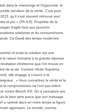
aît dans le mensonge et l’hypocrisie, le
ble serviteur de la vérité. C’est pour
2023, qu’il s’est souvent retrouvé seul
uste et pur » (Ph 4,8). Prophète de la
ssager fragile face aux pouvoirs
ogmatisme relativiste et du consumérisme
a parole. Ce David des temps modernes
’homme et toute la création est une
nt la raison humaine à la grande réponse
a révélation chrétienne que l’on trouve en
ère de la vie. Comme Vérité Suprême,
erté, elle engage à s’ouvrir à la
gneur : « Vous connaîtrez la vérité et la
et la compromission ne l’ont pas toléré.
îné contre Benoît XVI. On a caricaturé ses
ulu le faire taire parce que son message
XVI a ranimé alors en notre temps la figure
e romain agonisant. Le monde, comme