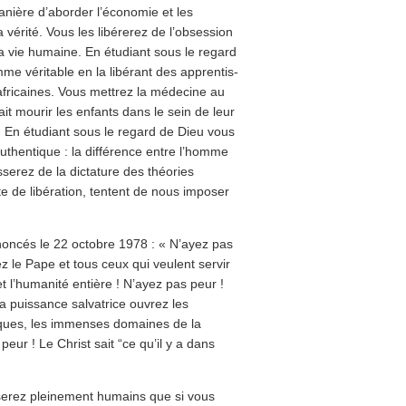
nière d’aborder l’économie et les
 vérité. Vous les libérerez de l’obsession
 la vie humaine. En étudiant sous le regard
me véritable en la libérant des apprentis-
 africaines. Vous mettrez la médecine au
fait mourir les enfants dans le sein de leur
ue. En étudiant sous le regard de Dieu vous
authentique : la différence entre l’homme
serez de la dictature des théories
e de libération, tentent de nous imposer
ononcés le 22 octobre 1978 : « N’ayez pas
dez le Pape et tous ceux qui veulent servir
et l’humanité entière ! N’ayez pas peur !
a puissance salvatrice ouvrez les
tiques, les immenses domaines de la
peur ! Le Christ sait “ce qu’il y a dans
 serez pleinement humains que si vous