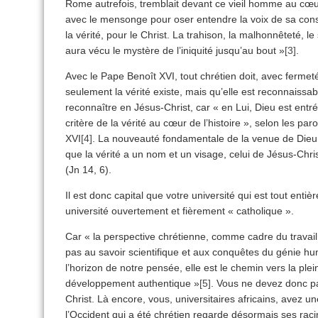
Rome autrefois, tremblait devant ce vieil homme au cœ
avec le mensonge pour oser entendre la voix de sa cons
la vérité, pour le Christ. La trahison, la malhonnêteté, l
aura vécu le mystère de l’iniquité jusqu’au bout »
[3]
.
Avec le Pape Benoît XVI, tout chrétien doit, avec fermet
seulement la vérité existe, mais qu’elle est reconnaissable.
reconnaître en Jésus-Christ, car « en Lui, Dieu est entr
critère de la vérité au cœur de l’histoire », selon les par
XVI
[4]
. La nouveauté fondamentale de la venue de Dieu 
que la vérité a un nom et un visage, celui de Jésus-Christ
(Jn 14, 6).
Il est donc capital que votre université qui est tout entiè
université ouvertement et fièrement « catholique ».
Car « la perspective chrétienne, comme cadre du travail i
pas au savoir scientifique et aux conquêtes du génie hum
l’horizon de notre pensée, elle est le chemin vers la plein
développement authentique »
[5]
. Vous ne devez donc pas
Christ. Là encore, vous, universitaires africains, avez un
l’Occident qui a été chrétien regarde désormais ses rac