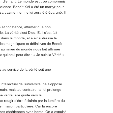
ur d’enfant. Le monde est trop compromis
cience. Benoît XVI a été un martyr pour
e sarcasme, rien ne lui aura été épargné. Il
é et constance, affirmer que non
 La vérité c’est Dieu. Et il s’est fait
é dans le monde, et a ainsi dressé le
oles magnifiques et définitives de Benoît
au milieu du monde nous fait affirmer
 qui seul peut dire : « Je suis la Vérité »
re au service de la vérité soit une
ntellectuel de l’université, ne s’oppose
ain, mais au contraire, la foi prolonge
e vérité, elle guide vers le
 rougir d’être éclairés par la lumière du
e mission particulière. Car là encore
ines chrétiennes avec honte. On a expulsé