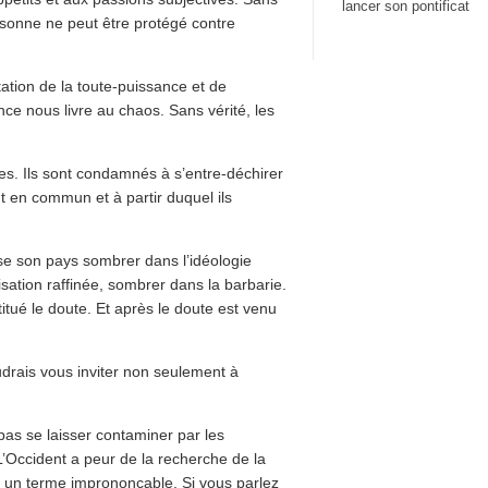
lancer son pontificat
 personne ne peut être protégé contre
tation de la toute-puissance et de
sence nous livre au chaos. Sans vérité, les
mes. Ils sont condamnés à s’entre-déchirer
nt en commun et à partir duquel ils
sse son pays sombrer dans l’idéologie
lisation raffinée, sombrer dans la barbarie.
itué le doute. Et après le doute est venu
oudrais vous inviter non seulement à
pas se laisser contaminer par les
 L’Occident a peur de la recherche de la
e un terme imprononçable. Si vous parlez