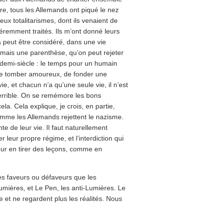
re, tous les Allemands ont piqué le nez
eux totalitarismes, dont ils venaient de
fféremment traités. Ils m’ont donné leurs
a peut être considéré, dans une vie
ais une parenthèse, qu’on peut rejeter
 demi-siècle : le temps pour un humain
 de tomber amoureux, de fonder une
ie, et chacun n’a qu’une seule vie, il n’est
terrible. On se remémore les bons
. Cela explique, je crois, en partie,
mme les Allemands rejettent le nazisme.
te de leur vie. Il faut naturellement
 leur propre régime, et l’interdiction qui
pour en tirer des leçons, comme en
es faveurs ou défaveurs que les
umières, et Le Pen, les anti-Lumières. Le
e et ne regardent plus les réalités. Nous