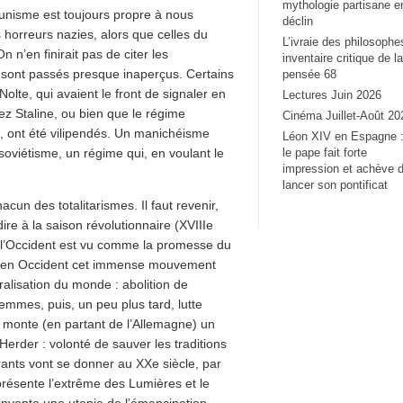
mythologie partisane e
munisme est toujours propre à nous
déclin
 horreurs nazies, alors que celles du
L’ivraie des philosophe
’en finirait pas de citer les
inventaire critique de la
s sont passés presque inaperçus. Certains
pensée 68
olte, qui avaient le front de signaler en
Lectures Juin 2026
ez Staline, ou bien que le régime
Cinéma Juillet-Août 20
, ont été vilipendés. Un manichéisme
Léon XIV en Espagne 
le pape fait forte
soviétisme, un régime qui, en voulant le
impression et achève 
lancer son pontificat
un des totalitarismes. Il faut revenir,
ire à la saison révolutionnaire (XVIIIe
 l’Occident est vu comme la promesse du
le en Occident cet immense mouvement
ralisation du monde : abolition de
femmes, puis, un peu plus tard, lutte
, monte (en partant de l’Allemagne) un
Herder : volonté de sauver les traditions
rants vont se donner au XXe siècle, par
ésente l’extrême des Lumières et le