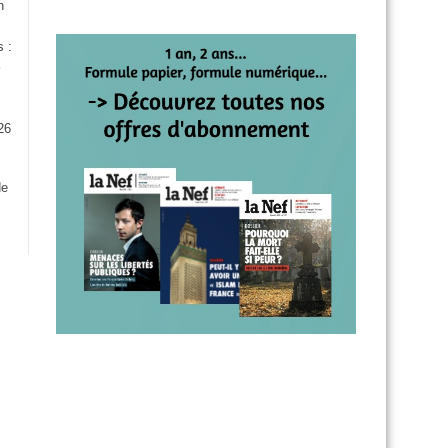
n
s :
26
:
de