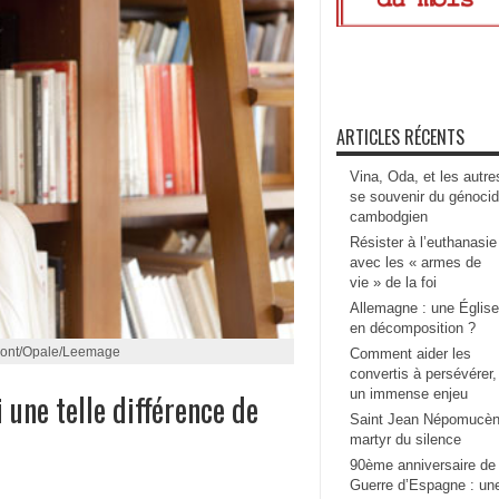
ARTICLES RÉCENTS
Vina, Oda, et les autre
se souvenir du génoci
cambodgien
Résister à l’euthanasie
avec les « armes de
vie » de la foi
Allemagne : une Église
en décomposition ?
ont/Opale/Leemage
Comment aider les
convertis à persévérer,
un immense enjeu
une telle différence de
Saint Jean Népomucèn
martyr du silence
90ème anniversaire de 
Guerre d’Espagne : un