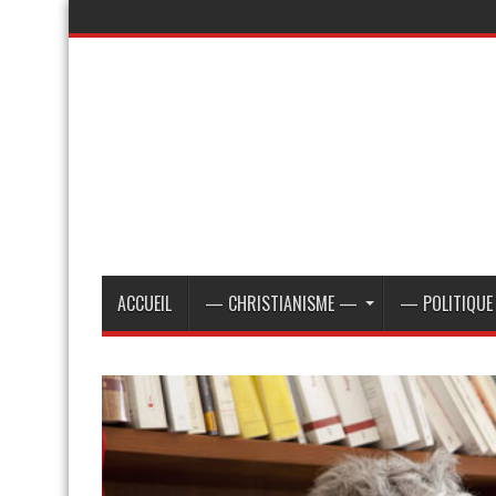
ACCUEIL
— CHRISTIANISME —
— POLITIQU