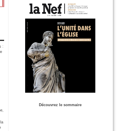
s :
de
Découvrez le sommaire
e,
la
e