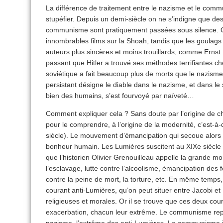
La différence de traitement entre le nazisme et le com
stupéfier. Depuis un demi-siècle on ne s’indigne que des
communisme sont pratiquement passées sous silence. On n
innombrables films sur la Shoah, tandis que les goulag
auteurs plus sincères et moins trouillards, comme Ernst N
passant que Hitler a trouvé ses méthodes terrifiantes ch
soviétique a fait beaucoup plus de morts que le nazisme
persistant désigne le diable dans le nazisme, et dans le 
bien des humains, s’est fourvoyé par naïveté…
Comment expliquer cela ? Sans doute par l’origine de chac
pour le comprendre, à l’origine de la modernité, c’est-à-d
siècle). Le mouvement d’émancipation qui secoue alors
bonheur humain. Les Lumières suscitent au XIXe sièc
que l’historien Olivier Grenouilleau appelle la grande mo
l’esclavage, lutte contre l’alcoolisme, émancipation des 
contre la peine de mort, la torture, etc. En même temps
courant anti-Lumières, qu’on peut situer entre Jacobi et 
religieuses et morales. Or il se trouve que ces deux cou
exacerbation, chacun leur extrême. Le communisme repr