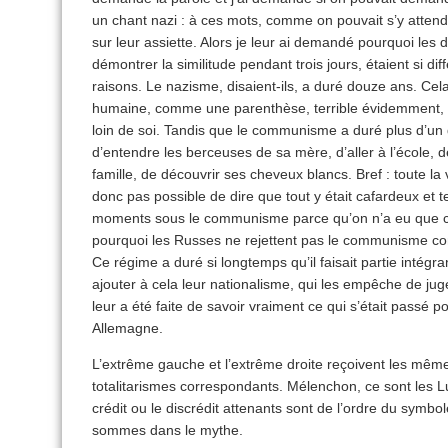
un chant nazi : à ces mots, comme on pouvait s’y attend
sur leur assiette. Alors je leur ai demandé pourquoi les d
démontrer la similitude pendant trois jours, étaient si di
raisons. Le nazisme, disaient-ils, a duré douze ans. Cel
humaine, comme une parenthèse, terrible évidemment, m
loin de soi. Tandis que le communisme a duré plus d’un
d’entendre les berceuses de sa mère, d’aller à l’école,
famille, de découvrir ses cheveux blancs. Bref : toute la v
donc pas possible de dire que tout y était cafardeux et 
moments sous le communisme parce qu’on n’a eu que cela
pourquoi les Russes ne rejettent pas le communisme co
Ce régime a duré si longtemps qu’il faisait partie intégran
ajouter à cela leur nationalisme, qui les empêche de juger
leur a été faite de savoir vraiment ce qui s’était passé 
Allemagne.
L’extrême gauche et l’extrême droite reçoivent les mêm
totalitarismes correspondants. Mélenchon, ce sont les L
crédit ou le discrédit attenants sont de l’ordre du symbol
sommes dans le mythe.