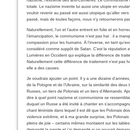
nazisme, l’extrême des anti-Lumières. Le communisme i
totale. Le nazisme invente lui aussi une utopie en voula
vouloir revenir au passé est aussi utopique qu’aller vers 
passé, mais de toutes façons, nous n’y retournerons pa
Naturellement, l’un et l’autre entrent en folie et en horr
l’émancipation, le communisme n’est pas haï : il a manq
compassion pour les humains. À l’inverse, en tant qu’ex
considéré comme suppôt de Satan. C’est la réputation ex
Lumières en Occident qui explique la différence de trait
Naturellement cette différence de traitement n’est pas ho
elle a des causes.
Je voudrais ajouter un point. Il y a une dizaine d’années, 
de la Pologne et de l’Ukraine, sur la similarité des deux to
Russes, un tiers de Polonais et un tiers d’Allemands. Apr
dire à quel point nazisme et communisme se ressemblaien
duquel un Russe a été invité à chanter en s’accompagnan
chant léniniste dans lequel il est dit que les Polonais do
violence extrême, et à ma grande surprise, les Polonais
pleins de joie – certains mêmes montaient sur les tables
demandé la parole et j’ai demandé si on pouvait dema