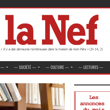
E —
— SOCIÉTÉ —
— CULTURE —
— LECTURES —