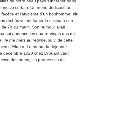
trailles de notre beau pays s’incarner dans
 monocle certain. Un menu dédicacé au
la facétie et l’atypisme d’un bonhomme, élu
ns clichés voient fumer la chicha à son
ps de 7h du matin. Son humour allait
meux qui annonce les quatre-vingts ans de
e : je me mets au régime
, suivi de cette
nies d’Allah ». Le menu du déjeuner
 de décembre 1928 chez Drouant vaut
tesse des noms, les promesses de