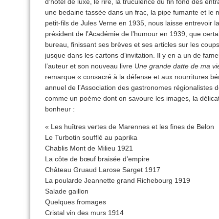
d’hôtel de luxe, le rire, la truculence du fin fond des en
une bedaine tassée dans un frac, la pipe fumante et le
petit-fils de Jules Verne en 1935, nous laisse entrevoir 
président de l’Académie de l’humour en 1939, que certai
bureau, finissant ses brèves et ses articles sur les cou
jusque dans les cartons d’invitation. Il y en a un de fa
l’auteur et son nouveau livre U
ne grande datte de ma vi
remarque « consacré à la défense et aux nourritures bé
annuel de l’Association des gastronomes régionalistes
comme un poème dont on savoure les images, la délica
bonheur :
« Les huîtres vertes de Marennes et les fines de Belon
Le Turbotin soufflé au paprika
Chablis Mont de Milieu 1921
La côte de bœuf braisée d’empire
Château Gruaud Larose Sarget 1917
La poularde Jeannette grand Richebourg 1919
Salade gaillon
Quelques fromages
Cristal vin des murs 1914