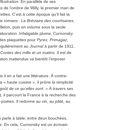
Illustration
. En parallèle de ses
s de l’ombre de Willy, le premier mari de
ttes. C’est à cette époque qu’il fait la
ois romans :
Le Bréviaire des courtisanes
,
illeton, puis en volume sous la seule
aboration. Infatigable plume, Curnonsky
e des plaquettes pour
Pyrex, Primagaz,
 régulièrement au
Journal
à partir de 1911,
Contes des mille et un matins
. Il est de
ation inattendue va bientôt l’imposer
l en a fait une littérature. À contre-
 « haute cuisine », il prône la simplicité
 goût de ce qu’elles sont. »
À travers ses
, il parcourt la France à la recherche des
-poètes. Il redonne au vin, au pâté, au
n parle à table, entre deux bouchées,
e. En cela, Curnonsky est un écrivain