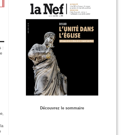
s :
de
Découvrez le sommaire
e,
la
e