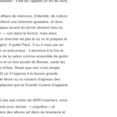
sien : il fait de l’appétit un art de vivre,
ffaire de mémoire, d’identité, de culture.
défend une mémoire gustative, et donc
que accent du terroir devient chez lui
r — non dans le formol, mais dans
e chercher tel plat là où on le prépare le
ion. Il quitte Paris 3 ou 4 mois par an
un précurseur : il annonce à la fois le
idée de la nation comme ensemble de goûts
tes et un bon poulet de Bresse, vante les
s d’Asie. Reste que rien n’est simple,
) où il l’oppose à la fausse grande
 de lièvre ou un navarin d’agneau des
pliquant que la Grande Cuisine d’apparat
s par pas moins de 4000 cuisiniers, sous
mots pour devise : «
unguibus
» et
 dans des allures art déco de brasserie et