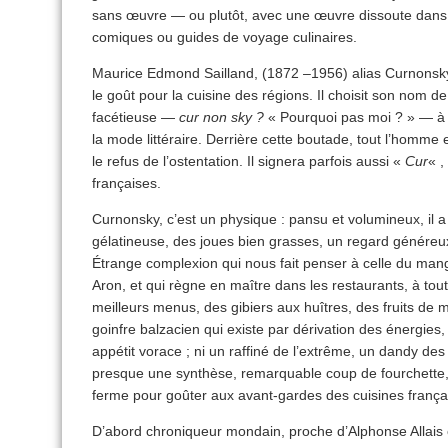
sans œuvre — ou plutôt, avec une œuvre dissoute dans 
comiques ou guides de voyage culinaires.
Maurice Edmond Sailland, (1872 –1956) alias Curnonsky e
le goût pour la cuisine des régions. Il choisit son nom d
facétieuse —
cur non sky ?
« Pourquoi pas moi ? » — à 
la mode littéraire. Derrière cette boutade, tout l’homme es
le refus de l’ostentation. Il signera parfois aussi «
Cur
« ,
françaises.
Curnonsky, c’est un physique : pansu et volumineux, il a
gélatineuse, des joues bien grasses, un regard généreu
Étrange complexion qui nous fait penser à celle du man
Aron, et qui règne en maître dans les restaurants, à tou
meilleurs menus, des gibiers aux huîtres, des fruits de m
goinfre balzacien qui existe par dérivation des énergies,
appétit vorace ; ni un raffiné de l’extrême, un dandy des
presque une synthèse, remarquable coup de fourchette, 
ferme pour goûter aux avant-gardes des cuisines frança
D’abord chroniqueur mondain, proche d’Alphonse Allais e