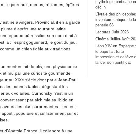
mythologie partisane e
mille journaux, menus, réclames, épîtres
déclin
L’ivraie des philosophe
inventaire critique de la
st né à Angers. Provincial, il en a gardé
pensée 68
e plume d’après une tournure latine
Lectures Juin 2026
une époque où russifier son nom était à
Cinéma Juillet-Août 20
t là : l’esprit goguenard, le goût du jeu,
Léon XIV en Espagne 
 comme un chien fidèle aux traditions
le pape fait forte
impression et achève 
lancer son pontificat
 un menton fait de plis, une physionomie
x et mû par une curiosité gourmande.
geur au XIXe siècle dont parle Jean-Paul
tes les bonnes tables, dégustant les
er aux volailles. Curnonsky n’est ni un
 convertissant par alchimie sa libido en
 saveurs les plus surprenantes. Il en est
appétit populaire et suffisamment sûr et
ises.
t d’Anatole France, il collabore à une