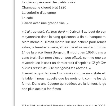
La glace opéra avec les petits fours
Champagne cliquot brut 1920
La corbeille d’automne
Le café
Gaillon avec une grande fine. »
«
J’ai trop duré, j’ai trop duré
», écrivait-il au bout de so
mayonnaise dans le sang qui sonna la fin du banquet ma
Alors même qu’il était monté sur une échelle pour remett
salon, la fenêtre ouverte, il bascula et se vautra du tro
14 de la place Henri Bergson. Il mourut en 1956, dans
sans bruit. Son nom s’est un peu effacé, comme une s
mystérieuse laissait un dernier trait d’esprit : «
Ci-gît Cu
sur tes pissenlits, Il te mangerait les racines.
»
Il serait temps de relire Curnonsky comme un styliste
la table. Il nous rappelle que les mots ont, comme les pla
fumet. Dans une époque qui redécouvre la lenteur, le goût,
nos plus actuels fantômes.
© La Nef, exclusivité internet, mis en ligne le 4 juin 2025