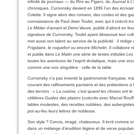
infinité de journaux — du
Rire
au
Figaro
, du
Journal
à
L’
chroniques, Curnonsky devient en 1895 l’un des écrivain
Colette. Il signe alors des romans, des contes et des gaze
connaissance de Paul-Jean Toulet, avec qui il coécrit tr
Le Métier d’amant
et
Demi-Veuve
, publié d’abord en feu
signature de Curnonsky, Toulet ayant désavoué leur coll
met aussi son talent au service de la publicité : il rédig
Frigidaire, le roquefort
ou encore
Michelin
. Il collabore
et publie dans
Le Matin
une série de textes intitulée
Les 
toutes les aventures de l’esprit drolatique, mais une voc
comme une voix singulière : celle de la table.
Curnonsky n’a pas inventé la gastronomie française, mais i
courant des raffinements parisiens et des prétentions à la
des terroirs : «
La cuisine, c’est quand les choses ont le
célèbres
Guides des plaisirs
(coécrits avec Marcel Rouff)
tables modestes, des recettes oubliées, des aubergistes
pot-au-feu leurs lettres de noblesse.
Son style ? Concis, imagé, chaleureux. Il écrit comme o
dans un mélange d’érudition légère et de verve populair