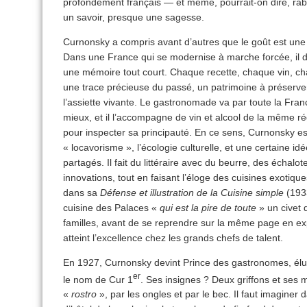
profondément français — et même, pourrait-on dire, rabelai
un savoir, presque une sagesse.
Curnonsky a compris avant d’autres que le goût est une a
Dans une France qui se modernise à marche forcée, il 
une mémoire tout court. Chaque recette, chaque vin, cha
une trace précieuse du passé, un patrimoine à préserve
l’assiette vivante. Le gastronomade va par toute la Franc
mieux, et il l’accompagne de vin et alcool de la même rég
pour inspecter sa principauté. En ce sens, Curnonsky est 
« locavorisme », l’écologie culturelle, et une certaine 
partagés. Il fait du littéraire avec du beurre, des échalo
innovations, tout en faisant l’éloge des cuisines exotique
dans sa
Défense et illustration de la Cuisine simple
(1933
cuisine des Palaces «
qui est la pire de toute
» un civet
familles, avant de se reprendre sur la même page en ex
atteint l’excellence chez les grands chefs de talent.
En 1927, Curnonsky devint Prince des gastronomes, élu
er
le nom de Cur 1
. Ses insignes ? Deux griffons et ses 
«
rostro
», par les ongles et par le bec. Il faut imaginer