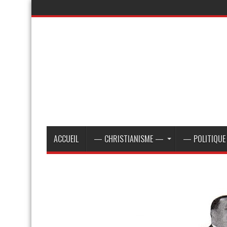
ACCUEIL
— CHRISTIANISME —
— POLITIQU