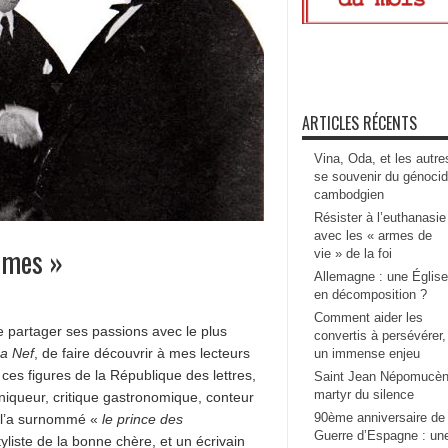
ARTICLES RÉCENTS
Vina, Oda, et les autre
se souvenir du génoci
cambodgien
Résister à l’euthanasie
avec les « armes de
nomes »
vie » de la foi
Allemagne : une Église
en décomposition ?
Comment aider les
e partager ses passions avec le plus
convertis à persévérer,
a Nef
, de faire découvrir à mes lecteurs
un immense enjeu
ces figures de la République des lettres,
Saint Jean Népomucèn
martyr du silence
niqueur, critique gastronomique, conteur
90ème anniversaire de 
n l’a surnommé «
le prince des
Guerre d’Espagne : un
tyliste de la bonne chère, et un écrivain