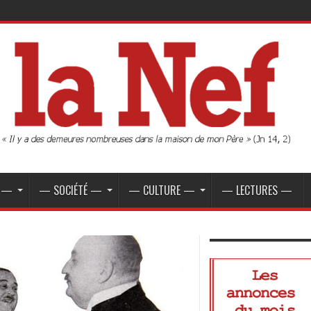
E —
— SOCIÉTÉ —
— CULTURE —
— LECTURES —