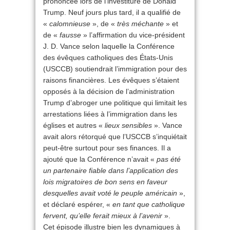
prononcée lors de l’investiture de Donald
Trump. Neuf jours plus tard, il a qualifié de
«
calomnieuse
», de «
très méchante
» et
de «
fausse
» l’affirmation du vice-président
J. D. Vance selon laquelle la Conférence
des évêques catholiques des États-Unis
(USCCB) soutiendrait l’immigration pour des
raisons financières. Les évêques s’étaient
opposés à la décision de l’administration
Trump d’abroger une politique qui limitait les
arrestations liées à l’immigration dans les
églises et autres «
lieux sensibles
». Vance
avait alors rétorqué que l’USCCB s’inquiétait
peut-être surtout pour ses finances. Il a
ajouté que la Conférence n’avait «
pas été
un partenaire fiable dans l’application des
lois migratoires de bon sens en faveur
desquelles avait voté le peuple américain
»,
et déclaré espérer, «
en tant que catholique
fervent, qu’elle ferait mieux à l’avenir
».
Cet épisode illustre bien les dynamiques à