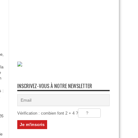
e,
la
e
n
INSCRIVEZ-VOUS À NOTRE NEWSLETTER
s :
Vérification : combien font 2 + 4 ?
26
:
de