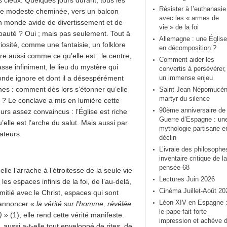
 cieux. Quelques jours durant, tous les
Résister à l’euthanasie
une modeste cheminée, vers un balcon
avec les « armes de
’un monde avide de divertissement et de
vie » de la foi
apauté ? Oui ; mais pas seulement. Tout à
Allemagne : une Église
iosité, comme une fantaisie, un folklore
en décomposition ?
tre aussi comme ce qu’elle est : le centre,
Comment aider les
asse infiniment, le lieu du mystère qui
convertis à persévérer,
onde ignore et dont il a désespérément
un immense enjeu
ines : comment dès lors s’étonner qu’elle
Saint Jean Népomucèn
martyr du silence
ve ? Le conclave a mis en lumière cette
90ème anniversaire de 
rs assez convaincus : l’Église est riche
Guerre d’Espagne : un
lle est l’arche du salut. Mais aussi par
mythologie partisane e
lateurs.
déclin
L’ivraie des philosophe
inventaire critique de la
pensée 68
le l’arrache à l’étroitesse de la seule vie
Lectures Juin 2026
es espaces infinis de la foi, de l’au-delà,
Cinéma Juillet-Août 20
amitié avec le Christ, espaces qui sont
Léon XIV en Espagne 
d’annoncer «
la vérité sur l’homme, révélée
le pape fait forte
5)
» (1), elle rend cette vérité manifeste.
impression et achève 
, aussi a-t-elle tout enveloppé de rites, de