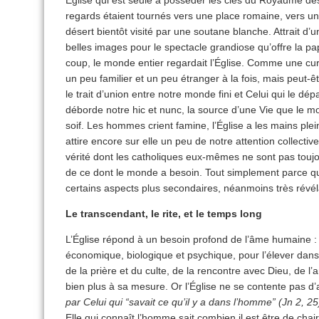
Église qui est seule à posséder les clés du Royaume des
regards étaient tournés vers une place romaine, vers 
désert bientôt visité par une soutane blanche. Attrait d
belles images pour le spectacle grandiose qu’offre la p
coup, le monde entier regardait l’Église. Comme une cur
un peu familier et un peu étranger à la fois, mais peut-ê
le trait d’union entre notre monde fini et Celui qui le dép
déborde notre hic et nunc, la source d’une Vie que le m
soif. Les hommes crient famine, l’Église a les mains ple
attire encore sur elle un peu de notre attention collecti
vérité dont les catholiques eux-mêmes ne sont pas toujou
de ce dont le monde a besoin. Tout simplement parce qu’e
certains aspects plus secondaires, néanmoins très révé
Le transcendant, le rite, et le temps long
L’Église répond à un besoin profond de l’âme humaine : el
économique, biologique et psychique, pour l’élever dans l
de la prière et du culte, de la rencontre avec Dieu, de l’
bien plus à sa mesure. Or l’Église ne se contente pas 
par Celui qui “savait ce qu’il y a dans l’homme” (Jn 2, 2
Elle qui connaît l’homme sait combien il est être de chair