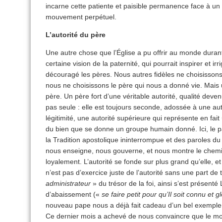
incarne cette patiente et paisible permanence face à un
mouvement perpétuel.
L’autorité du père
Une autre chose que l’Église a pu offrir au monde dura
certaine vision de la paternité, qui pourrait inspirer et i
découragé les pères. Nous autres fidèles ne choisissons
nous ne choisissons le père qui nous a donné vie. Mais 
père. Un père fort d’une véritable autorité, qualité deve
pas seule : elle est toujours seconde, adossée à une auto
légitimité, une autorité supérieure qui représente en fa
du bien que se donne un groupe humain donné. Ici, le pa
la Tradition apostolique ininterrompue et des paroles du Ch
nous enseigne, nous gouverne, et nous montre le chemin 
loyalement. L’autorité se fonde sur plus grand qu’elle, et e
n’est pas d’exercice juste de l’autorité sans une part de 
administrateur
» du trésor de la foi, ainsi s’est présent
d’abaissement («
se faire petit pour qu’Il soit connu et gl
nouveau pape nous a déjà fait cadeau d’un bel exemple d
Ce dernier mois a achevé de nous convaincre que le mon