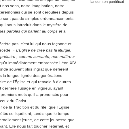
lancer son pontificat
t nos sens, notre imagination, notre
s cérémonies qui se sont déroulées depuis
s ne sont pas de simples ordonnancements
, qui nous introduit dans le mystère de
es paroles qui parlent au corps et à
décrète pas, c’est lui qui nous façonne et
récède. «
L’Église ne crée pas la liturgie,
ropriétaire ; comme servante, non maître »
ier qu’a immédiatement embrassée Léon XIV
nde souvent plus ingrat que déférent
ns la longue lignée des générations
oire de l’Église et qui renvoie à d’autres
nt derrière l’usage en vigueur, ayant
les premiers mots qu’il a prononcés pour
 ceux du Christ.
r de la Tradition et du rite, que l’Église
tés se liquéfient, tandis que le temps
ternellement jeune, de cette jeunesse que
ant. Elle nous fait toucher l’éternel, et