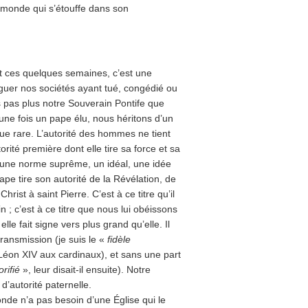
 monde qui s’étouffe dans son
nt ces quelques semaines, c’est une
rriguer nos sociétés ayant tué, congédié ou
 pas plus notre Souverain Pontife que
une fois un pape élu, nous héritons d’un
nue rare. L’autorité des hommes ne tient
rité première dont elle tire sa force et sa
it une norme suprême, un idéal, une idée
pe tire son autorité de la Révélation, de
rist à saint Pierre. C’est à ce titre qu’il
; c’est à ce titre que nous lui obéissons
lle fait signe vers plus grand qu’elle. Il
transmission (je suis le «
fidèle
é Léon XIV aux cardinaux), et sans une part
orifié
», leur disait-il ensuite). Notre
’autorité paternelle.
de n’a pas besoin d’une Église qui le