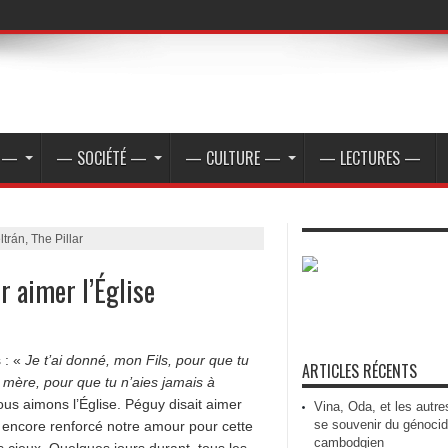
E —
— SOCIÉTÉ —
— CULTURE —
— LECTURES —
rán, The Pillar
r aimer l’Église
 : «
Je t’ai donné, mon Fils, pour que tu
ARTICLES RÉCENTS
ur mère, pour que tu n’aies jamais à
us aimons l’Église. Péguy disait aimer
Vina, Oda, et les autre
se souvenir du génoci
a encore renforcé notre amour pour cette
cambodgien