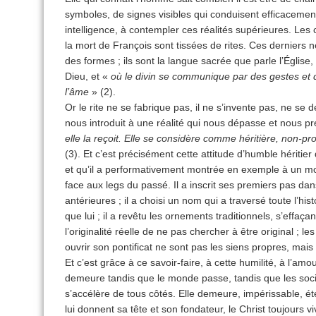
symboles, de signes visibles qui conduisent efficacemen
intelligence, à contempler ces réalités supérieures. Le
la mort de François sont tissées de rites. Ces dernier
des formes ; ils sont la langue sacrée que parle l’Église
Dieu, et «
où le divin se communique par des gestes et d
l’âme
» (2).
Or le rite ne se fabrique pas, il ne s’invente pas, ne se 
nous introduit à une réalité qui nous dépasse et nous p
elle la reçoit. Elle se considère comme héritière, non-p
(3). Et c’est précisément cette attitude d’humble hérit
et qu’il a performativement montrée en exemple à un mo
face aux legs du passé. Il a inscrit ses premiers pas da
antérieures ; il a choisi un nom qui a traversé toute l’hist
que lui ; il a revêtu les ornements traditionnels, s’effaça
l’originalité réelle de ne pas chercher à être original ; 
ouvrir son pontificat ne sont pas les siens propres, mais
Et c’est grâce à ce savoir-faire, à cette humilité, à l’amou
demeure tandis que le monde passe, tandis que les socié
s’accélère de tous côtés. Elle demeure, impérissable, é
lui donnent sa tête et son fondateur, le Christ toujours viv