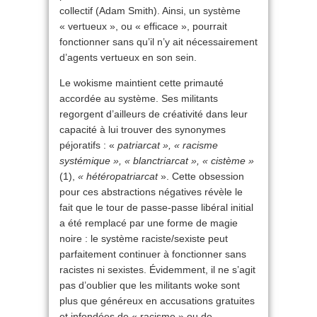
collectif (Adam Smith). Ainsi, un système
« vertueux », ou « efficace », pourrait
fonctionner sans qu’il n’y ait nécessairement
d’agents vertueux en son sein.
Le wokisme maintient cette primauté
accordée au système. Ses militants
regorgent d’ailleurs de créativité dans leur
capacité à lui trouver des synonymes
péjoratifs : «
patriarcat », « racisme
systémique », « blanctriarcat », « cistème »
(1),
« hétéropatriarcat
». Cette obsession
pour ces abstractions négatives révèle le
fait que le tour de passe-passe libéral initial
a été remplacé par une forme de magie
noire : le système raciste/sexiste peut
parfaitement continuer à fonctionner sans
racistes ni sexistes. Évidemment, il ne s’agit
pas d’oublier que les militants woke sont
plus que généreux en accusations gratuites
et infondées de « racisme » ou de