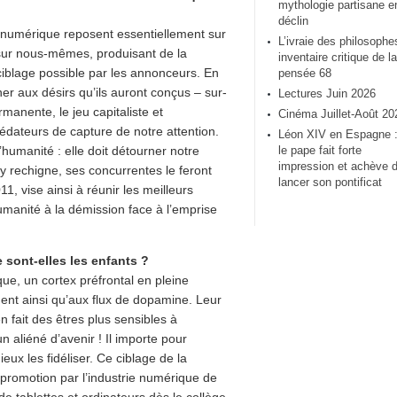
mythologie partisane e
déclin
u numérique reposent essentiellement sur
L’ivraie des philosophe
e sur nous-mêmes, produisant de la
inventaire critique de la
ciblage possible par les annonceurs. En
pensée 68
ner aux désirs qu’ils auront conçus – sur-
Lectures Juin 2026
anente, le jeu capitaliste et
Cinéma Juillet-Août 20
dateurs de capture de notre attention.
Léon XIV en Espagne 
humanité : elle doit détourner notre
le pape fait forte
impression et achève 
 y rechigne, ses concurrentes le feront
lancer son pontificat
, vise ainsi à réunir les meilleurs
humanité à la démission face à l’emprise
sont-elles les enfants ?
que, un cortex préfrontal en pleine
ment ainsi qu’aux flux de dopamine. Leur
en fait des êtres plus sensibles à
 aliéné d’avenir ! Il importe pour
eux les fidéliser. Ce ciblage de la
promotion par l’industrie numérique de
e tablettes et ordinateurs dès le collège