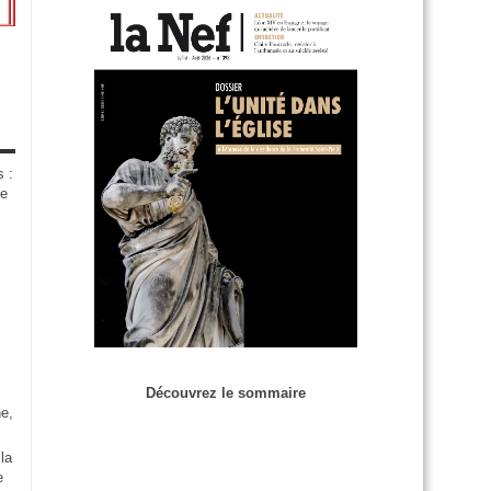
s :
de
Découvrez le sommaire
e,
la
e