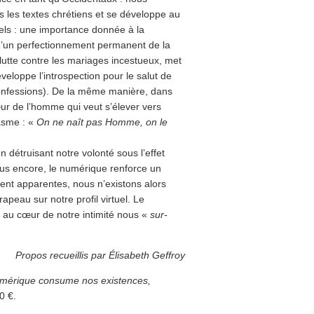
 les textes chrétiens et se développe au
tiels : une importance donnée à la
e d’un perfectionnement permanent de la
e lutte contre les mariages incestueux, met
veloppe l’introspection pour le salut de
Confessions). De la même manière, dans
cœur de l’homme qui veut s’élever vers
rasme : «
On ne naît pas Homme, on le
 détruisant notre volonté sous l’effet
us encore, le numérique renforce un
ent apparentes, nous n’existons alors
eau sur notre profil virtuel. Le
é au cœur de notre intimité nous «
sur-
Propos recueillis par Élisabeth Geffroy
érique consume nos existences,
0 €.