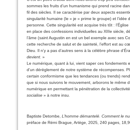
sommes les fruits d’un humanisme qui prend racine dans
fil des siècles. Il se caractérise par deux aspects essen
singularité humaine (le « je » prime le groupe) et l’idé
personne. Cette singularité est acquise très tôt : l’Églis
en place des confessions individuelles au XIIIe siècle, dé
l’âme (saint Augustin en est un bel exemple avec ses 
cette recherche de salut et de sainteté, l’effort est au 
Dieu. Il n’y a pas d’autres sens à la célèbre phrase d’É
devient.
»
Le numérique, quant à lui, vient saper ces fondements en
d’un dérèglement de notre système de récompenses. Pl
certain conformisme que les tendances (ou trends) rend
que si nous suivons le mouvement, arborons le même drap
numérique en permettant la pénétration de la collectivit
socialise
» à notre insu.
Baptiste Detombe,
L’homme démantelé.
Comment le num
préface de Rémi Brague, Artège, 2025, 240 pages, 18,9