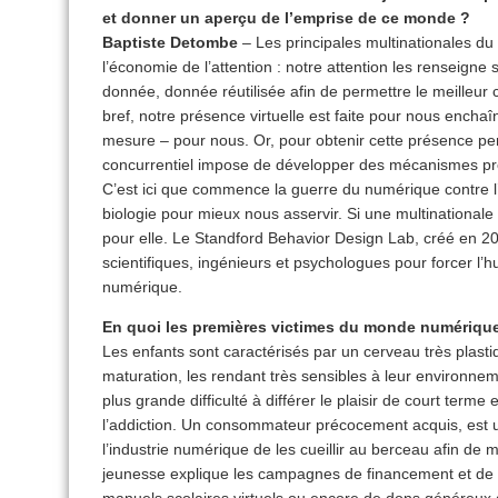
et donner un aperçu de l’emprise de ce monde ?
Baptiste Detombe
– Les principales multinationales d
l’économie de l’attention : notre attention les renseign
donnée, donnée réutilisée afin de permettre le meilleur 
bref, notre présence virtuelle est faite pour nous enchaî
mesure – pour nous. Or, pour obtenir cette présence perm
concurrentiel impose de développer des mécanismes pré
C’est ici que commence la guerre du numérique contre l’
biologie pour mieux nous asservir. Si une multinationale
pour elle. Le Standford Behavior Design Lab, créé en 2011
scientifiques, ingénieurs et psychologues pour forcer l’
numérique.
En quoi les premières victimes du monde numérique 
Les enfants sont caractérisés par un cerveau très plasti
maturation, les rendant très sensibles à leur environne
plus grande difficulté à différer le plaisir de court terme 
l’addiction. Un consommateur précocement acquis, est un
l’industrie numérique de les cueillir au berceau afin de mi
jeunesse explique les campagnes de financement et de 
manuels scolaires virtuels ou encore de dons généreux d