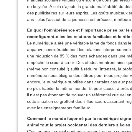
ou le lycée. À cela s’ajoute la grande malléabilité du dés
des publicitaires sur leurs esprits. Les goûts musicaux 
ans : plus l’assaut de la jeunesse est précoce, meilleure 
En quoi l’omniprésence et l’importance prise par l
reconfigurent-elles les relations familiales et le rôl
Le numérique a été une véritable lame de fonds dans les
appauvri considérablement les relations interpersonnell
une réduction de 85 % des mots échangés dans une mê
empêche le cœur à cœur. Des études montrent ainsi qu
(même non consulté !) suffit à réduire l’intensité, la prof
numérique nous éloigne des nôtres pour nous projeter v
encore, le numérique subtilise dans certains cas aux pare
ne plus habiter le même monde. Et pour cause, à près de
il n’est pas étonnant de trouver un référentiel culturel 
cette situation se greffent des influenceurs assénant r
avec les enseignements familiaux.
Comment le monde façonné par le numérique signe-t-i
animé tout le projet occidental des derniers siècles
C’est un point crucial dont nous avons trop peu conscie