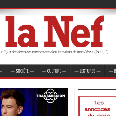
 —
— SOCIÉTÉ —
— CULTURE —
— LECTURES —
— B