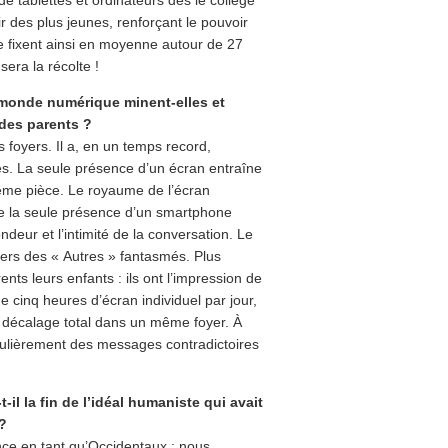
ir des plus jeunes, renforçant le pouvoir
se fixent ainsi en moyenne autour de 27
sera la récolte !
e monde numérique minent-elles et
e des parents ?
 foyers. Il a, en un temps record,
es. La seule présence d’un écran entraîne
me pièce. Le royaume de l’écran
e la seule présence d’un smartphone
ondeur et l’intimité de la conversation. Le
ers des « Autres » fantasmés. Plus
nts leurs enfants : ils ont l’impression de
 cinq heures d’écran individuel par jour,
en décalage total dans un même foyer. À
égulièrement des messages contradictoires
l la fin de l’idéal humaniste qui avait
 ?
nce en tant qu’Occidentaux : nous