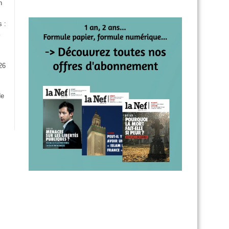
n
s :
26
:
de