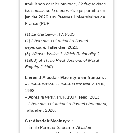
traduit son dernier ouvrage,
L’éthique dans
les conflits de la modernité,
qui paraîtra en
janvier 2026 aux Presses Universitaires de
France (PUF).
(1)
Le Gai Savoir,
IV, §335.
(2)
L’homme, cet animal rationnel
dépendant,
Tallandier, 2020.
(3)
Whose Justice ? Which Rationality ?
(1988) et
Three Rival Versions of Moral
Enquiry
(1990).
Livres d’Alasdair MacIntyre en français :
–
Quelle justice ? Quelle rationalité ?,
PUF,
1993.
–
Après la vertu,
PUF, 1997, rééd. 2013.
–
L’homme, cet animal rationnel dépendant,
Tallandier, 2020.
Sur Alasdair MacIntyre :
– Émile Perreau-Saussine,
Alasdair