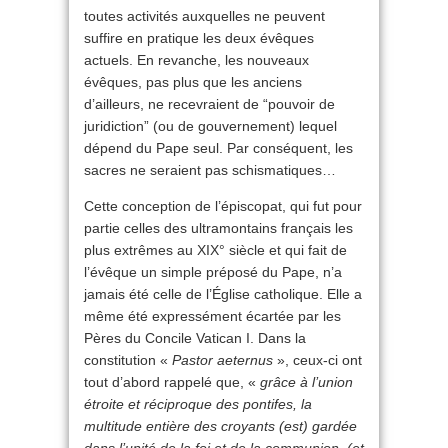
toutes activités auxquelles ne peuvent
suffire en pratique les deux évêques
actuels. En revanche, les nouveaux
évêques, pas plus que les anciens
d’ailleurs, ne recevraient de “pouvoir de
juridiction” (ou de gouvernement) lequel
dépend du Pape seul. Par conséquent, les
sacres ne seraient pas schismatiques…
Cette conception de l’épiscopat, qui fut pour
partie celles des ultramontains français les
plus extrêmes au XIX° siècle et qui fait de
l’évêque un simple préposé du Pape, n’a
jamais été celle de l’Église catholique. Elle a
même été expressément écartée par les
Pères du Concile Vatican I. Dans la
constitution «
Pastor aeternus
», ceux-ci ont
tout d’abord rappelé que, «
grâce à l’union
étroite et réciproque des pontifes, la
multitude entière des croyants (est) gardée
dans l’unité de la foi et de la communion, (et