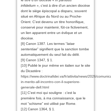
le titre d’un diocèse «
in partibus
infidelium
», c’est à dire d’un ancien diocèse
dont le siège épiscopal a disparu, souvent
situé en Afrique du Nord ou au Proche-
Orient. C’est devenu un titre honorifique,
conservé pour maintenir, fût-ce fictivement,
un lien apparent entre un évêque et un
diocèse.
[8]
Canon 1387. Les termes “
latae
sententiae
” signifient que la sanction tombe
automatiquement du seul fait du délit.
[9]
Canon 1347, § 1.
[10]
Publié le jour même en italien sur le site
du Dicastère :
https://www.doctrinafidei.va/fr/attivita/news/2026/comunic
in-merito-all-incontro-con-il-superiore-
generale-dell.html
[11]
C’est moi qui souligne : c’est la
première fois, à ma connaissance, que le
mot “schisme” est utilisé par Rome.
[12]
Canon 1364, § 1.