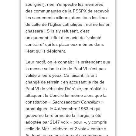
souligner), rien n’empêche les membres
des communautés de la FSSPX de recevoir
les sacrements ailleurs, dans tous les lieux
de culte de l’Église catholique : nul ne les en
chassera ! S’ils s’y refusent, c’est
uniquement l’effet d’un acte de “volonté
contraire” qui les place eux-mêmes dans
l’état qu’ils déplorent.
Leur motif, on le connait : ils prétendent que
la messe selon le rite de Paul VI n’est pas
valide à leurs yeux. Ce faisant, ils ont
changé de terrain : en accusant le rite de
Paul VI de véhiculer l’hérésie, en réalité ils
attaquent le Concile lui-même alors que la
constitution «
Sacrosanctum Concilium
»
promulguée le 4 décembre 1963 et qui
gouverne la réforme de la liturgie, a été
adoptée par 2147 voix « pour », y compris
celle de Mgr Lefebvre, et 2 voix « contre ».
Au fond, en se positionnant eux-mêmes au-