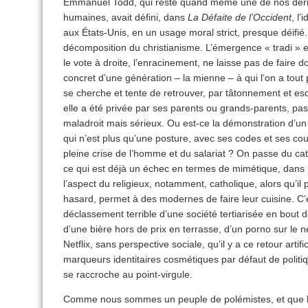
Emmanuel Todd, qui reste quand même une de nos dern
humaines, avait défini, dans
La Défaite de l’Occident
, l’
aux États-Unis, en un usage moral strict, presque déifié. 
décomposition du christianisme. L’émergence « tradi » et 
le vote à droite, l’enracinement, ne laisse pas de faire do
concret d’une génération – la mienne – à qui l’on a tout p
se cherche et tente de retrouver, par tâtonnement et esq
elle a été privée par ses parents ou grands-parents, pa
maladroit mais sérieux. Ou est-ce la démonstration d’u
qui n’est plus qu’une posture, avec ses codes et ses cou
pleine crise de l’homme et du salariat ? On passe du cat
ce qui est déjà un échec en termes de mimétique, dans 
l’aspect du religieux, notamment, catholique, alors qu’i
hasard, permet à des modernes de faire leur cuisine. C’e
déclassement terrible d’une société tertiarisée en bout
d’une bière hors de prix en terrasse, d’un porno sur le
Netflix, sans perspective sociale, qu’il y a ce retour artifi
marqueurs identitaires cosmétiques par défaut de politi
se raccroche au point-virgule.
Comme nous sommes un peuple de polémistes, et que la