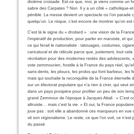
dixième croisade. Est-ce que, moi, je viens comme un h
sabre des Carpates ? Non. Il y a un côté « catholique-e
pénible. La messe devient un spectacle où l’on parade
quelqu’un. Le risque, c’est encore de montrer qu’on est
C’est là le signe du « droitard » : une vision de la France
l’impératif de production, pour parler en marxiste, et qui
ce qui ferait le nationaliste : tatouages, costumes, cigar
caricatural et de ridicule parce que, justement, tout cela
récréation pour des modernes restés des adolescents, vo
vote zemmourien, hostile à la France du pays réel, qu’el
sans-dents, les ploucs, les prolos qui font barbeuc, les
mais qui souhaite la reconquête de la France éternelle d
sur un électorat populaire qui n’a rien à cirer, qui veut s
dans un pays prospère pour profiter un peu de son temp
grand Zemmour de l’époque à Jacques Attali : « C’est con
altruiste… mais c’est la vie. » Et oui, la France populai
joue pas : soit elle a abandonné ces marqueurs en vue d
vit son régionalisme. Le reste, ce que l’on voit, ce n’est 
du passé.