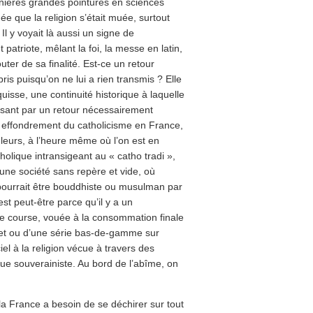
ières grandes pointures en sciences
idée que la religion s’était muée, surtout
Il y voyait là aussi un signe de
patriote, mêlant la foi, la messe en latin,
uter de sa finalité. Est-ce un retour
ris puisqu’on ne lui a rien transmis ? Elle
uisse, une continuité historique à laquelle
ssant par un retour nécessairement
n effondrement du catholicisme en France,
leurs, à l’heure même où l’on est en
holique intransigeant au « catho tradi »,
une société sans repère et vide, où
l pourrait être bouddhiste ou musulman par
st peut-être parce qu’il y a un
 de course, vouée à la consommation finale
 net ou d’une série bas-de-gamme sur
ciel à la religion vécue à travers des
que souverainiste. Au bord de l’abîme, on
 France a besoin de se déchirer sur tout