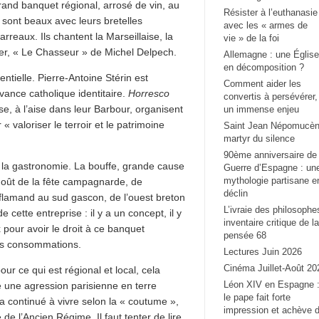
rand banquet régional, arrosé de vin, au
Résister à l’euthanasie
 sont beaux avec leurs bretelles
avec les « armes de
arreaux. Ils chantent la Marseillaise, la
vie » de la foi
nner, « Le Chasseur » de Michel Delpech.
Allemagne : une Église
en décomposition ?
ntielle. Pierre-Antoine Stérin est
Comment aider les
uvance catholique identitaire.
Horresco
convertis à persévérer,
e, à l’aise dans leur Barbour, organisent
un immense enjeu
valoriser le terroir et le patrimoine
Saint Jean Népomucèn
martyr du silence
90ème anniversaire de 
e la gastronomie. La bouffe, grande cause
Guerre d’Espagne : un
mythologie partisane e
 goût de la fête campagnarde, de
déclin
 flamand au sud gascon, de l’ouest breton
L’ivraie des philosophe
e cette entreprise : il y a un concept, il y
inventaire critique de la
pour avoir le droit à ce banquet
pensée 68
es consommations.
Lectures Juin 2026
Cinéma Juillet-Août 20
ur ce qui est régional et local, cela
Léon XIV en Espagne 
e une agression parisienne en terre
le pape fait forte
n a continué à vivre selon la « coutume »,
impression et achève 
 de l’Ancien Régime. Il faut tenter de lire