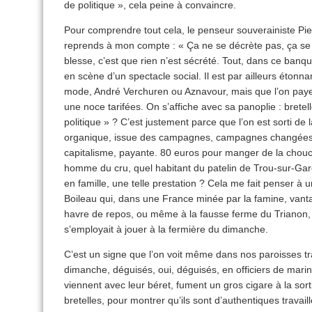
de politique », cela peine à convaincre.
Pour comprendre tout cela, le penseur souverainiste Pi
reprends à mon compte : « Ça ne se décrète pas, ça se s
blesse, c’est que rien n’est sécrété. Tout, dans ce banque
en scène d’un spectacle social. Il est par ailleurs étonna
mode, André Verchuren ou Aznavour, mais que l’on pa
une noce tarifées. On s’affiche avec sa panoplie : bretell
politique » ? C’est justement parce que l’on est sorti de la
organique, issue des campagnes, campagnes changées en 
capitalisme, payante. 80 euros pour manger de la chou
homme du cru, quel habitant du patelin de Trou-sur-Ga
en famille, une telle prestation ? Cela me fait penser à
Boileau qui, dans une France minée par la famine, va
havre de repos, ou même à la fausse ferme du Trianon, o
s’employait à jouer à la fermière du dimanche.
C’est un signe que l’on voit même dans nos paroisses tra
dimanche, déguisés, oui, déguisés, en officiers de marin
viennent avec leur béret, fument un gros cigare à la sorti
bretelles, pour montrer qu’ils sont d’authentiques travaille