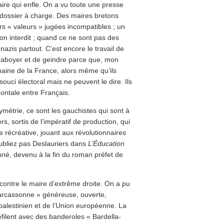
ire qui enfle. On a vu toute une presse
n dossier à charge. Des maires bretons
urs « valeurs » jugées incompatibles ; un
son interdit ; quand ce ne sont pas des
azis partout. C’est encore le travail de
’aboyer et de geindre parce que, mon
 haine de la France, alors même qu’ils
souci électoral mais ne peuvent le dire. Ils
zontale entre Français.
métrie, ce sont les gauchistes qui sont à
rs, sortis de l’impératif de production, qui
te récréative, jouant aux révolutionnaires
oubliez pas Deslauriers dans
L’Éducation
nné, devenu à la fin du roman préfet de
ontre le maire d’extrême droite. On a pu
 Carcassonne « généreuse, ouverte,
alestinien et de l’Union européenne. La
filent avec des banderoles « Bardella-