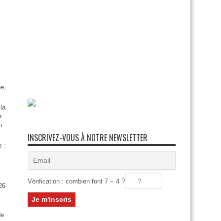
e,
la
e
n
INSCRIVEZ-VOUS À NOTRE NEWSLETTER
s :
Vérification : combien font 7 − 4 ?
26
:
de