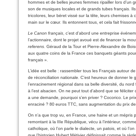
hommes et de belles jeunes femmes ripailler lors d’un g
son de musiques locales et de grands tubes français. Ils
tricolores, leur béret vissé sur la tête, leurs chemises à c
main sur le cœur. Ils entonnent tous, et cela fait frisso
Le Canon français
, c’est d’abord une entreprise événeme
l’actionnaire, dont le projet avoué est de financer la mo
referens.
Géraud de la Tour et Pierre-Alexandre de Boiss
aux quatre coins de la France ces banquets géants pour « 
français ».
L’idée est belle : rassembler tous les Français autour d
de réconciliation nationale. C’est heureux de donner le
l’enracinement régional dans sa belle diversité, du nord
à l’est alsacien. On ne peut tout d’abord que se féliciter d
a une demande, pourquoi s’en priver ? Cocorico. Le prix 
enraciné ? 80 euros TTC, sans augmentation du prix d
On n’a que trop vu, en France, une haine et un mépris po
remontant à la IIIe République, vécu à l’intérieur, comm
catholique, où l’on parle le dialecte, un patois, et où l’o
que l’historien Hubert Métivier définissait comme la règle