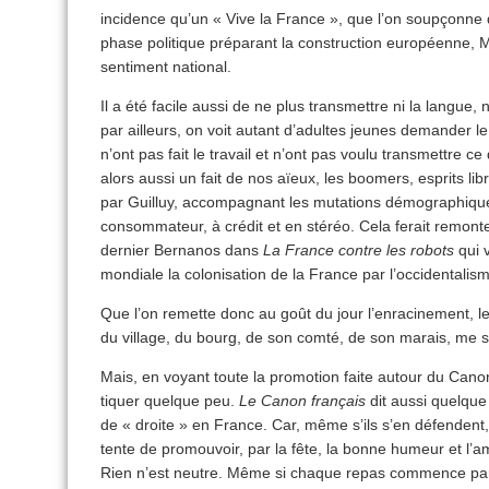
incidence qu’un « Vive la France », que l’on soupçonne
phase politique préparant la construction européenne, Maa
sentiment national.
Il a été facile aussi de ne plus transmettre ni la langue, n
par ailleurs, on voit autant d’adultes jeunes demander l
n’ont pas fait le travail et n’ont pas voulu transmettre ce q
alors aussi un fait de nos aïeux, les boomers, esprits lib
par Guilluy, accompagnant les mutations démographique
consommateur, à crédit et en stéréo. Cela ferait remonter 
dernier Bernanos dans
La France contre les robots
qui v
mondiale la colonisation de la France par l’occidentalis
Que l’on remette donc au goût du jour l’enracinement, le
du village, du bourg, de son comté, de son marais, me s
Mais, en voyant toute la promotion faite autour du Can
tiquer quelque peu.
Le Canon français
dit aussi quelque 
de « droite » en France. Car, même s’ils s’en défendent, 
tente de promouvoir, par la fête, la bonne humeur et l’a
Rien n’est neutre. Même si chaque repas commence par 