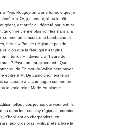
erre-Yves Rougeyron a une formule que je
écrète. » Or, justement, là où le bât
t géant, est artificiel, décrété par la mise
nt qu’on ne vienne plus voir les stars à la
ye, comme en concert, une bamboche et
es, béret. « Pas de religion et pas de
 religion que la fête, qui n’est plus
« terroir » , devient, à l’heure du
croute ? Paye ton enracinement ! Quel
ronne ou de Chimou-la-Vallée peut payer,
 une épître à M. De Lamoignon écrite par
ntait sa cabane à la campagne comme un
ù la vraie reine Marie-Antoinette
ditionnelles : des jeunes qui viennent, le
e ou dans leur cosplay régional ; certains
e, s’habillent en charpentiers, en
urs, aux gros bras, virils, prêts à faire la