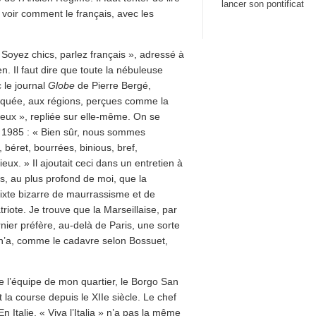
lancer son pontificat
voir comment le français, avec les
 Soyez chics, parlez français », adressé à
en. Il faut dire que toute la nébuleuse
 le journal
Globe
de Pierre Bergé,
éduquée, aux régions, perçues comme la
seux », repliée sur elle-même. On se
1985 : « Bien sûr, nous sommes
, béret, bourrées, binious, bref,
eux. » Il ajoutait ceci dans un entretien à
is, au plus profond de moi, que la
ixte bizarre de maurrassisme et de
triote. Je trouve que la Marseillaise, par
nier préfère, au-delà de Paris, une sorte
 n’a, comme le cadavre selon Bossuet,
e l’équipe de mon quartier, le Borgo San
 la course depuis le XIIe siècle. Le chef
n Italie, « Viva l’Italia » n’a pas la même