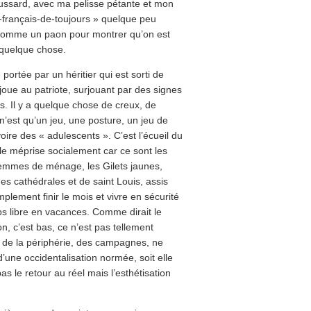
ussard, avec ma pelisse pétante et mon
t-français-de-toujours » quelque peu
 comme un paon pour montrer qu’on est
 quelque chose.
 portée par un héritier qui est sorti de
 joue au patriote, surjouant par des signes
es. Il y a quelque chose de creux, de
 n’est qu’un jeu, une posture, un jeu de
ire des « adulescents ». C’est l’écueil du
le méprise socialement car ce sont les
 femmes de ménage, les Gilets jaunes,
es cathédrales et de saint Louis, assis
implement finir le mois et vivre en sécurité
s libre en vacances. Comme dirait le
, c’est bas, ce n’est pas tellement
re de la périphérie, des campagnes, ne
’une occidentalisation normée, soit elle
pas le retour au réel mais l’esthétisation