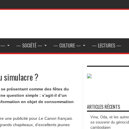
E —
— SOCIÉTÉ —
— CULTURE —
— LECTURES —
ou simulacre ?
 se présentant comme des fêtes du
une question simple : s’agit-il d’un
ansformation en objet de consommation
ARTICLES RÉCENTS
Vina, Oda, et les autre
tre une publicité pour
Le Canon français
.
se souvenir du génoci
grands chapiteaux, d’excellents jeunes
cambodgien