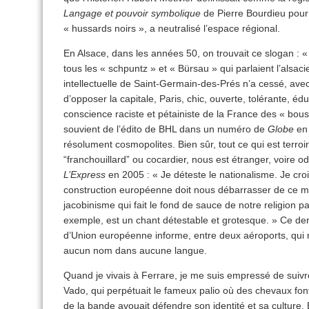
Langage et pouvoir symbolique
de Pierre Bourdieu pour 
« hussards noirs », a neutralisé l’espace régional.
En Alsace, dans les années 50, on trouvait ce slogan : «
tous les « schpuntz » et « Bürsau » qui parlaient l’alsaci
intellectuelle de Saint-Germain-des-Prés n’a cessé, avec
d’opposer la capitale, Paris, chic, ouverte, tolérante, 
conscience raciste et pétainiste de la France des « bou
souvient de l’édito de BHL dans un numéro de
Globe
en 
résolument cosmopolites. Bien sûr, tout ce qui est terroir
“franchouillard” ou cocardier, nous est étranger, voire odi
L’Express
en 2005 : « Je déteste le nationalisme. Je cro
construction européenne doit nous débarrasser de ce m
jacobinisme qui fait le fond de sauce de notre religion pa
exemple, est un chant détestable et grotesque. » Ce der
d’Union européenne informe, entre deux aéroports, qui
aucun nom dans aucune langue.
Quand je vivais à Ferrare, je me suis empressé de suivr
Vado, qui perpétuait le fameux palio où des chevaux font
de la bande avouait défendre son identité et sa culture. E