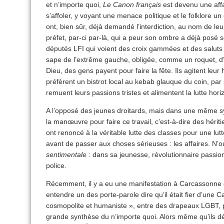
et n’importe quoi,
Le Canon français
est devenu une affa
s’affoler, y voyant une menace politique et le folklore u
ont, bien sûr, déjà demandé l’interdiction, au nom de le
préfet, par-ci par-là, qui a peur son ombre a déjà posé 
députés LFI qui voient des croix gammées et des saluts n
sape de l’extrême gauche, obligée, comme un roquet, d
Dieu, des gens payent pour faire la fête. Ils agitent leur
préfèrent un bistrot local au kebab glauque du coin, par 
remuent leurs passions tristes et alimentent la lutte hori
A l’opposé des jeunes droitards, mais dans une même sy
la manœuvre pour faire ce travail, c’est-à-dire des héritie
ont renoncé à la véritable lutte des classes pour une lut
avant de passer aux choses sérieuses : les affaires. N’
sentimentale
: dans sa jeunesse, révolutionnaire passio
police.
Récemment, il y a eu une manifestation à Carcassonne c
entendre un des porte-parole dire qu’il était fier d’une
cosmopolite et humaniste », entre des drapeaux LGBT, p
grande synthèse du n’importe quoi. Alors même qu’ils dé