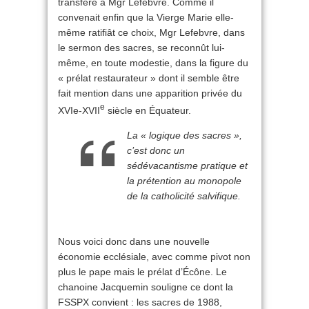
transféré à Mgr Lefebvre. Comme il
convenait enfin que la Vierge Marie elle-
même ratifiât ce choix, Mgr Lefebvre, dans
le sermon des sacres, se reconnût lui-
même, en toute modestie, dans la figure du
« prélat restaurateur » dont il semble être
fait mention dans une apparition privée du
e
XVIe-XVII
siècle en Équateur.
La « logique des sacres »,
c’est donc un
sédévacantisme pratique et
la prétention au monopole
de la catholicité salvifique.
Nous voici donc dans une nouvelle
économie ecclésiale, avec comme pivot non
plus le pape mais le prélat d’Écône. Le
chanoine Jacquemin souligne ce dont la
FSSPX convient : les sacres de 1988,