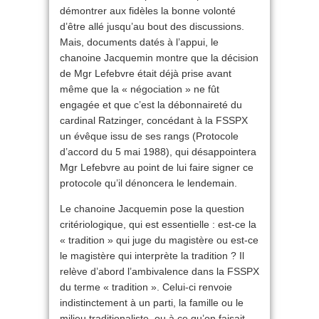
démontrer aux fidèles la bonne volonté
d’être allé jusqu’au bout des discussions.
Mais, documents datés à l’appui, le
chanoine Jacquemin montre que la décision
de Mgr Lefebvre était déjà prise avant
même que la « négociation » ne fût
engagée et que c’est la débonnaireté du
cardinal Ratzinger, concédant à la FSSPX
un évêque issu de ses rangs (Protocole
d’accord du 5 mai 1988), qui désappointera
Mgr Lefebvre au point de lui faire signer ce
protocole qu’il dénoncera le lendemain.
Le chanoine Jacquemin pose la question
critériologique, qui est essentielle : est-ce la
« tradition » qui juge du magistère ou est-ce
le magistère qui interprète la tradition ? Il
relève d’abord l’ambivalence dans la FSSPX
du terme « tradition ». Celui-ci renvoie
indistinctement à un parti, la famille ou le
milieu traditionaliste, ou à ce qu’on faisait