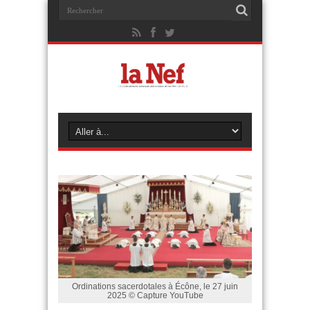
Ordinations sacerdotales à Écône, le 27 juin
2025 © Capture YouTube