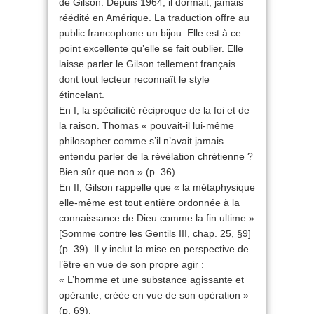
de Gilson. Depuis 1964, il dormait, jamais
réédité en Amérique. La traduction offre au
public francophone un bijou. Elle est à ce
point excellente qu’elle se fait oublier. Elle
laisse parler le Gilson tellement français
dont tout lecteur reconnaît le style
étincelant.
En I, la spécificité réciproque de la foi et de
la raison. Thomas « pouvait-il lui-même
philosopher comme s’il n’avait jamais
entendu parler de la révélation chrétienne ?
Bien sûr que non » (p. 36).
En II, Gilson rappelle que « la métaphysique
elle-même est tout entière ordonnée à la
connaissance de Dieu comme la fin ultime »
[Somme contre les Gentils III, chap. 25, §9]
(p. 39). Il y inclut la mise en perspective de
l’être en vue de son propre agir :
« L’homme et une substance agissante et
opérante, créée en vue de son opération »
(p. 69).