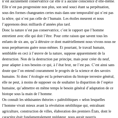
n’est aucunement conservatrice car elle n’a aucune conscience d’elle-même.
Elle n’est pas progressiste non plus, son seul souci étant sa perpétuation,
sous des formes changeantes certes mais dans une temporalité qui n’est pas
la nôtre, qui n’est pas celle de l’humain. Les étoiles meurent et nous
l’apprenons deux milliards d’années plus tard.
Donc la nature n’est pas conservatrice, c’est le rapport que l’homme
entretient avec elle qui doit l’être. Pour cette raison que savent tous les
enfants de six ans, qu’à détruire ce dont matériellement nous vivons nous ne
nous perpétuerons guère nous-mêmes. Et pourtant, le travail humain,
semblable en ceci à l’œuvre de la nature, suppose apparemment de la
destruction. Non de la destruction par principe, mais pour créer du neuf,
pour adapter à nos besoins ce qui, à l’état brut, ne l’est pas. C’est ainsi sans
doute que l’on entend couramment le progrès de la science et des savoirs
humains. Si donc l’écologie est la préservation du biotope terrestre général,
elle ne peut, à moins de supposer ou de souhaiter la disparition de l’espèce
humaine, qu’admettre en même temps le besoin général d’adaptation de ce
biotope sous la main de l’homme.
On connaît les séduisantes théories « paléolithiques » selon lesquelles
l’homme vivait mieux avant la révolution néolithique qui, entraînant
agriculture, construction de villes, élaboration des premiers États, dont le
caractère était fondamentalement prédateur, nous aurait pourris