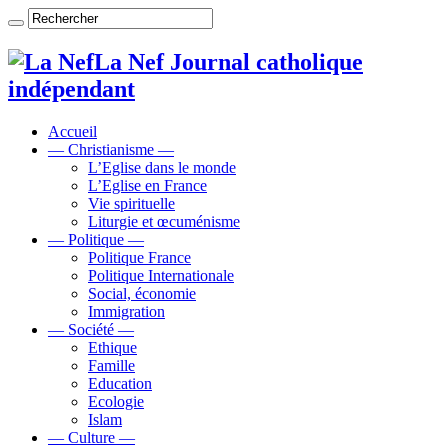
La Nef Journal catholique
indépendant
Accueil
— Christianisme —
L’Eglise dans le monde
L’Eglise en France
Vie spirituelle
Liturgie et œcuménisme
— Politique —
Politique France
Politique Internationale
Social, économie
Immigration
— Société —
Ethique
Famille
Education
Ecologie
Islam
— Culture —