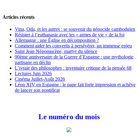
Articles récents
Vina, Oda, et les autres : se souvenir du génocide cambodgien
Résister à l’euthanasie avec les « armes de vie » de la foi
Allemagne : une Église en décomposition ?
Comment aider les convertis à persévérer, un immense enjeu
Saint Jean Népomucène, martyr du silence
90ème anniversaire de la Guerre d’Espagne : une mythologie
partisane en déclin
L’ivraie des philosophes : inventaire critique de la pensée 68
Lectures Juin 2026
Cinéma Juillet-Août 2026
Léon XIV en Espagne : le pape fait forte impression et achève
de lancer son pontificat
Le numéro du mois