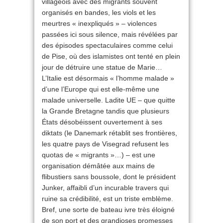
villageois avec des migrants souvent
organisés en bandes, les viols et les
meurtres « inexpliqués » – violences
passées ici sous silence, mais révélées par
des épisodes spectaculaires comme celui
de Pise, où des islamistes ont tenté en plein
jour de détruire une statue de Marie…
L’Italie est désormais « l’homme malade »
d’une l’Europe qui est elle-même une
malade universelle. Ladite UE – que quitte
la Grande Bretagne tandis que plusieurs
États désobéissent ouvertement à ses
diktats (le Danemark rétablit ses frontières,
les quatre pays de Visegrad refusent les
quotas de « migrants »…) – est une
organisation démâtée aux mains de
flibustiers sans boussole, dont le président
Junker, affaibli d’un incurable travers qui
ruine sa crédibilité, est un triste emblème.
Bref, une sorte de bateau ivre très éloigné
de son port et des grandioses promesses