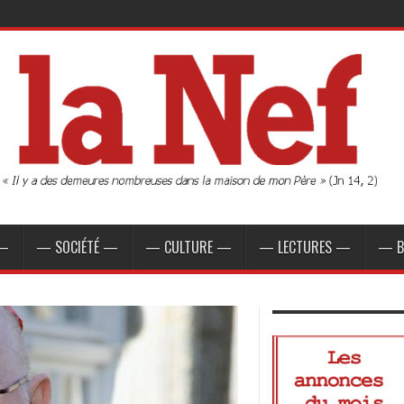
 —
— SOCIÉTÉ —
— CULTURE —
— LECTURES —
— B