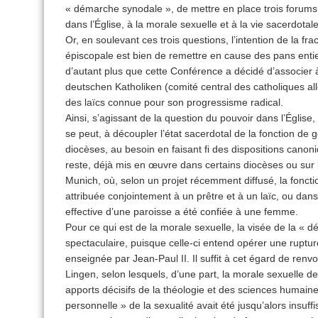
« démarche synodale », de mettre en place trois forum
dans l’Église, à la morale sexuelle et à la vie sacerdotale
Or, en soulevant ces trois questions, l’intention de la fr
épiscopale est bien de remettre en cause des pans entie
d’autant plus que cette Conférence a décidé d’associer 
deutschen Katholiken (comité central des catholiques al
des laïcs connue pour son progressisme radical.
Ainsi, s’agissant de la question du pouvoir dans l’Église, 
se peut, à découpler l’état sacerdotal de la fonction de
diocèses, au besoin en faisant fi des dispositions canoni
reste, déjà mis en œuvre dans certains diocèses ou sur 
Munich, où, selon un projet récemment diffusé, la fonctio
attribuée conjointement à un prêtre et à un laïc, ou dans
effective d’une paroisse a été confiée à une femme.
Pour ce qui est de la morale sexuelle, la visée de la «
spectaculaire, puisque celle-ci entend opérer une ruptur
enseignée par Jean-Paul II. Il suffit à cet égard de ren
Lingen, selon lesquels, d’une part, la morale sexuelle de
apports décisifs de la théologie et des sciences humaines,
personnelle » de la sexualité avait été jusqu’alors insuff