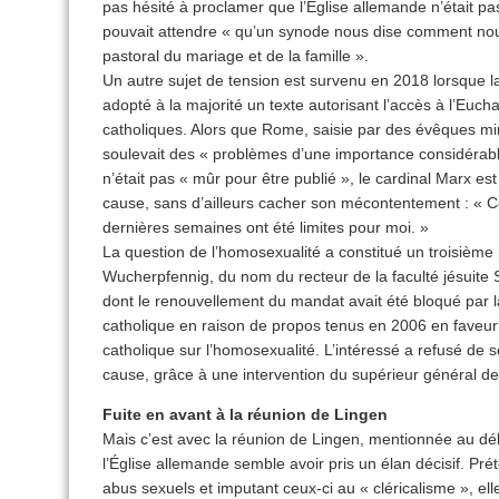
pas hésité à proclamer que l’Église allemande n’était pas
pouvait attendre « qu’un synode nous dise comment nou
pastoral du mariage et de la famille ».
Un autre sujet de tension est survenu en 2018 lorsque 
adopté à la majorité un texte autorisant l’accès à l’Euch
catholiques. Alors que Rome, saisie par des évêques mino
soulevait des « problèmes d’une importance considérable »
n’était pas « mûr pour être publié », le cardinal Marx est 
cause, sans d’ailleurs cacher son mécontentement : « 
dernières semaines ont été limites pour moi. »
La question de l’homosexualité a constitué un troisième p
Wucherpfennig, du nom du recteur de la faculté jésuite 
dont le renouvellement du mandat avait été bloqué par 
catholique en raison de propos tenus en 2006 en faveur d
catholique sur l’homosexualité. L’intéressé a refusé de
cause, grâce à une intervention du supérieur général des
Fuite en avant à la réunion de Lingen
Mais c’est avec la réunion de Lingen, mentionnée au débu
l’Église allemande semble avoir pris un élan décisif. Pré
abus sexuels et imputant ceux-ci au « cléricalisme », el