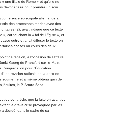
 « une filiale de Rome » et qu’elle ne
s devons faire pour prendre un soin
la conférence épiscopale allemande a
aristie des protestants mariés avec des
ritaires (2), avait indiqué que ce texte
, car touchant la « foi de l’Église », et
passé outre et a fait diffuser le texte en
Certaines choses au cours des deux
oint de tension, à l’occasion de l’affaire
Sankt-Georg de Francfort-sur-le-Main,
la Congrégation pour l’Éducation
’une révision radicale de la doctrine
 se soumettre et a même obtenu gain de
 jésuites, le P. Arturo Sosa.
t de cet article, que la fuite en avant de
textant la grave crise provoquée par les
le a décidé, dans le cadre de sa