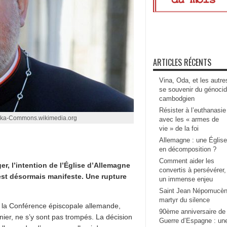
ARTICLES RÉCENTS
Vina, Oda, et les autre
se souvenir du génoci
cambodgien
Résister à l’euthanasie
cka-Commons.wikimedia.org
avec les « armes de
vie » de la foi
Allemagne : une Église
en décomposition ?
Comment aider les
r, l’intention de l’Église d’Allemagne
convertis à persévérer,
 est désormais manifeste. Une rupture
un immense enjeu
Saint Jean Népomucèn
martyr du silence
e la Conférence épiscopale allemande,
90ème anniversaire de 
nier, ne s’y sont pas trompés. La décision
Guerre d’Espagne : un