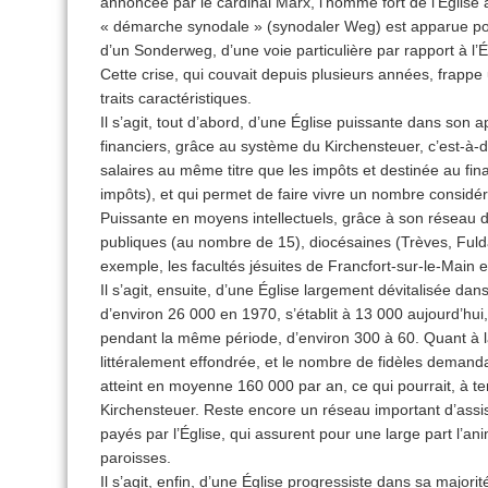
annoncée par le cardinal Marx, l’homme fort de l’Église
« démarche synodale » (synodaler Weg) est apparue p
d’un Sonderweg, d’une voie particulière par rapport à l’É
Cette crise, qui couvait depuis plusieurs années, frappe 
traits caractéristiques.
Il s’agit, tout d’abord, d’une Église puissante dans so
financiers, grâce au système du Kirchensteuer, c’est-à-d
salaires au même titre que les impôts et destinée au fi
impôts), et qui permet de faire vivre un nombre considéra
Puissante en moyens intellectuels, grâce à son réseau de
publiques (au nombre de 15), diocésaines (Trèves, Fulda
exemple, les facultés jésuites de Francfort-sur-le-Main 
Il s’agit, ensuite, d’une Église largement dévitalisée dan
d’environ 26 000 en 1970, s’établit à 13 000 aujourd’hui
pendant la même période, d’environ 300 à 60. Quant à la 
littéralement effondrée, et le nombre de fidèles demandant
atteint en moyenne 160 000 par an, ce qui pourrait, à 
Kirchensteuer. Reste encore un réseau important d’assist
payés par l’Église, qui assurent pour une large part l’an
paroisses.
Il s’agit, enfin, d’une Église progressiste dans sa majori