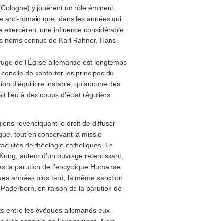
(Cologne) y jouèrent un rôle éminent.
xe anti-romain que, dans les années qui
de exercèrent une influence considérable
les noms connus de Karl Rahner, Hans
rifuge de l’Église allemande est longtemps
oncile de conforter les principes du
tion d’équilibre instable, qu’aucune des
t lieu à des coups d’éclat réguliers.
iens revendiquant le droit de diffuser
que, tout en conservant la missio
 facultés de théologie catholiques. Le
üng, auteur d’un ouvrage retentissant,
près la parution de l’encyclique Humanae
lques années plus tard, la même sanction
Paderborn, en raison de la parution de
rts entre les évêques allemands eux-
on très sensible de l’avortement. Alors