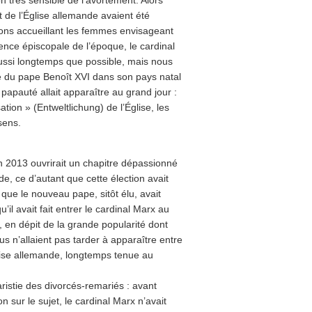
 de l’Église allemande avaient été
ions accueillant les femmes envisageant
ence épiscopale de l’époque, le cardinal
ussi longtemps que possible, mais nous
ge du pape Benoît XVI dans son pays natal
 papauté allait apparaître au grand jour :
ion » (Entweltlichung) de l’Église, les
sens.
n 2013 ouvrirait un chapitre dépassionné
de, ce d’autant que cette élection avait
ue le nouveau pape, sitôt élu, avait
il avait fait entrer le cardinal Marx au
 en dépit de la grande popularité dont
s n’allaient pas tarder à apparaître entre
glise allemande, longtemps tenue au
ristie des divorcés-remariés : avant
 sur le sujet, le cardinal Marx n’avait