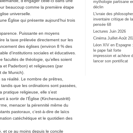
 allemande, d’engager celle-ci dans une
mythologie partisane e
our beaucoup comme la première étape
déclin
glise universelle.
L’ivraie des philosophe
inventaire critique de la
une Église qui présente aujourd’hui trois
pensée 68
Lectures Juin 2026
n apparence. Puissante en moyens
Cinéma Juillet-Août 20
ire la taxe prélevée directement sur les
Léon XIV en Espagne 
nancement des églises (environ 8 % des
le pape fait forte
ble d’institutions sociales et éducatives.
impression et achève 
 facultés de théologie, qu’elles soient
lancer son pontificat
 et Paderbon) et religieuses (par
et de Munich).
s sa réalité. Le nombre de prêtres,
, tandis que les ordinations sont passées,
pratique religieuse, elle s’est
 à sortir de l’Église (Kirchenaustritt)
terme, menacer la pérennité même du
ants pastoraux, c’est-à-dire de laïcs
imation catéchétique et le quotidien des
té, et ce au moins depuis le concile