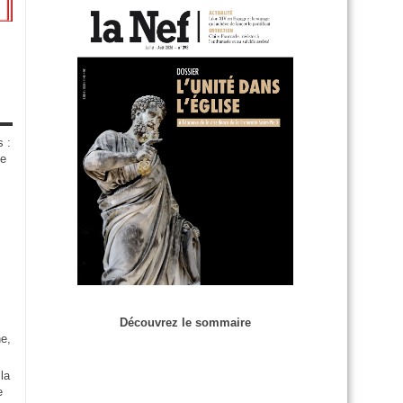
s :
de
Découvrez le sommaire
e,
la
e