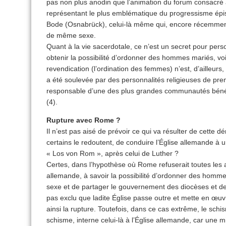
pas non plus anodin que l’animation du forum consacré à
représentant le plus emblématique du progressisme épi
Bode (Osnabrück), celui-là même qui, encore récemment
de même sexe.
Quant à la vie sacerdotale, ce n’est un secret pour per
obtenir la possibilité d’ordonner des hommes mariés, v
revendication (l’ordination des femmes) n’est, d’ailleurs
a été soulevée par des personnalités religieuses de prem
responsable d’une des plus grandes communautés bénéd
(4).
Rupture avec Rome ?
Il n’est pas aisé de prévoir ce qui va résulter de cette
certains le redoutent, de conduire l’Église allemande 
« Los von Rom », après celui de Luther ?
Certes, dans l’hypothèse où Rome refuserait toutes les
allemande, à savoir la possibilité d’ordonner des hom
sexe et de partager le gouvernement des diocèses et des p
pas exclu que ladite Église passe outre et mette en œ
ainsi la rupture. Toutefois, dans ce cas extrême, le sch
schisme, interne celui-là à l’Église allemande, car une m