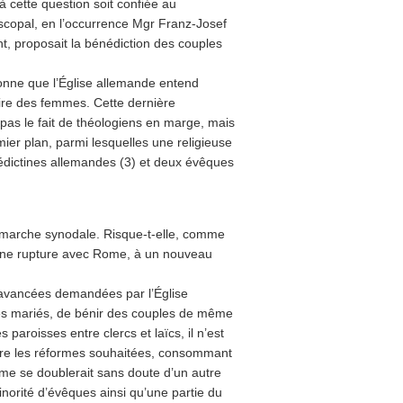
 cette question soit confiée au
scopal, en l’occurrence Mgr Franz-Josef
, proposait la bénédiction des couples
sonne que l’Église allemande entend
oire des femmes. Cette dernière
, pas le fait de théologiens en marge, mais
ier plan, parmi lesquelles une religieuse
ictines allemandes (3) et deux évêques
 démarche synodale. Risque-t-elle, comme
à une rupture avec Rome, à un nouveau
 avancées demandées par l’Église
mes mariés, de bénir des couples de même
aroisses entre clercs et laïcs, il n’est
uvre les réformes souhaitées, consommant
isme se doublerait sans doute d’un autre
inorité d’évêques ainsi qu’une partie du