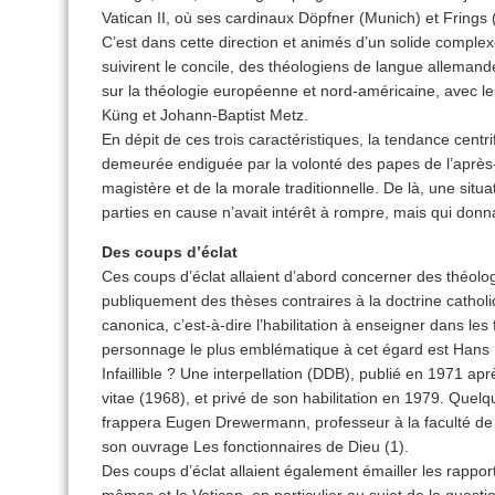
Vatican II, où ses cardinaux Döpfner (Munich) et Frings 
C’est dans cette direction et animés d’un solide comple
suivirent le concile, des théologiens de langue alleman
sur la théologie européenne et nord-américaine, avec 
Küng et Johann-Baptist Metz.
En dépit de ces trois caractéristiques, la tendance cent
demeurée endiguée par la volonté des papes de l’après-c
magistère et de la morale traditionnelle. De là, une situa
parties en cause n’avait intérêt à rompre, mais qui donnai
Des coups d’éclat
Ces coups d’éclat allaient d’abord concerner des théolog
publiquement des thèses contraires à la doctrine catholi
canonica, c’est-à-dire l’habilitation à enseigner dans les
personnage le plus emblématique à cet égard est Hans K
Infaillible ? Une interpellation (DDB), publié en 1971 a
vitae (1968), et privé de son habilitation en 1979. Que
frappera Eugen Drewermann, professeur à la faculté de 
son ouvrage Les fonctionnaires de Dieu (1).
Des coups d’éclat allaient également émailler les rappo
mêmes et le Vatican, en particulier au sujet de la questi