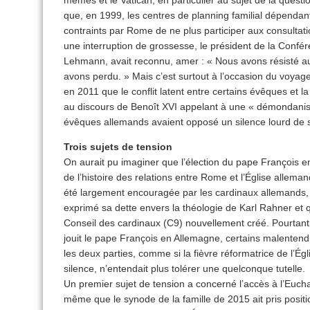
que, en 1999, les centres de planning familial dépendant
contraints par Rome de ne plus participer aux consultat
une interruption de grossesse, le président de la Confér
Lehmann, avait reconnu, amer : « Nous avons résisté a
avons perdu. » Mais c’est surtout à l’occasion du voya
en 2011 que le conflit latent entre certains évêques et la
au discours de Benoît XVI appelant à une « démondanisat
évêques allemands avaient opposé un silence lourd de 
Trois sujets de tension
On aurait pu imaginer que l’élection du pape François e
de l’histoire des relations entre Rome et l’Église alleman
été largement encouragée par les cardinaux allemands, q
exprimé sa dette envers la théologie de Karl Rahner et qu’
Conseil des cardinaux (C9) nouvellement créé. Pourtant,
jouit le pape François en Allemagne, certains malentendu
les deux parties, comme si la fièvre réformatrice de l’É
silence, n’entendait plus tolérer une quelconque tutelle.
Un premier sujet de tension a concerné l’accès à l’Eucha
même que le synode de la famille de 2015 ait pris position